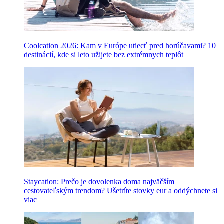
Coolcation 2026: Kam v Európe utiecť pred horúčavami? 10
destinácií, kde si leto užijete bez extrémnych teplôt
Staycation: Prečo je dovolenka doma najväčším
cestovateľským trendom? Ušetríte stovky eur a oddýchnete si
viac