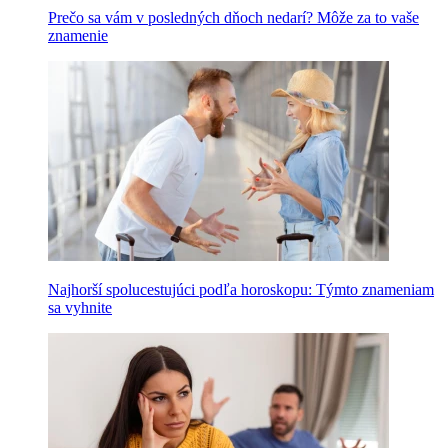
Prečo sa vám v posledných dňoch nedarí? Môže za to vaše
znamenie
Najhorší spolucestujúci podľa horoskopu: Týmto znameniam
sa vyhnite