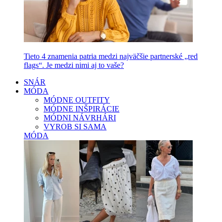
Tieto 4 znamenia patria medzi najväčšie partnerské „red
flags“. Je medzi nimi aj to vaše?
SNÁR
MÓDA
MÓDNE OUTFITY
MÓDNE INŠPIRÁCIE
MÓDNI NÁVRHÁRI
VYROB SI SAMA
MÓDA