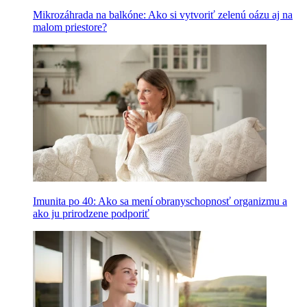
Mikrozáhrada na balkóne: Ako si vytvoriť zelenú oázu aj na
malom priestore?
Imunita po 40: Ako sa mení obranyschopnosť organizmu a
ako ju prirodzene podporiť