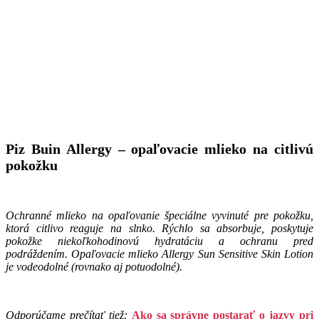
Piz Buin Allergy – opaľovacie mlieko na citlivú
pokožku
Ochranné mlieko na opaľovanie špeciálne vyvinuté pre pokožku,
ktorá citlivo reaguje na slnko. Rýchlo sa absorbuje, poskytuje
pokožke niekoľkohodinovú hydratáciu a ochranu pred
podráždením. Opaľovacie mlieko Allergy Sun Sensitive Skin Lotion
je vodeodolné (rovnako aj potuodolné).
Odporúčame prečítať tiež:
Ako sa správne postarať o jazvy pri