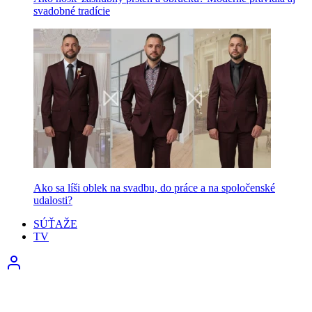
svadobné tradície
Ako sa líši oblek na svadbu, do práce a na spoločenské
udalosti?
SÚŤAŽE
TV