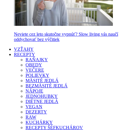
Neviete cez leto skutočne vypnúť? Slow living vás naučí
oddychovať bez výčitiek
VZŤAHY
RECEPTY
RAŇAJKY
OBEDY
VEČERE
POLIEVKY
MÄSITÉ JEDLÁ
BEZMÄSITÉ JEDLÁ
NÁPOJE
JEDNOHUBKY
DIÉTNE JEDLÁ
VEGAN
DEZERTY
RAW
KUCHÁRKY
RECEPTY ŠÉFKUCHÁROV