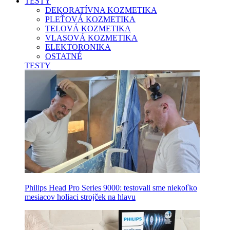
TESTY
DEKORATÍVNA KOZMETIKA
PLEŤOVÁ KOZMETIKA
TELOVÁ KOZMETIKA
VLASOVÁ KOZMETIKA
ELEKTORONIKA
OSTATNÉ
TESTY
Philips Head Pro Series 9000: testovali sme niekoľko
mesiacov holiaci strojček na hlavu