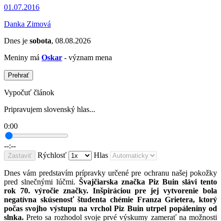
01.07.2016
Danka Zimová
Dnes je
sobota
, 08.08.2026
Meniny má
Oskar
- význam mena
Prehrať
Vypočuť článok
Pripravujem slovenský hlas...
0:00
--:--
Rýchlosť
Hlas
Zastaviť
Dnes vám predstavím prípravky určené pre ochranu našej pokožky
pred slnečnými lúčmi.
Švajčiarska značka Piz Buin slávi tento
rok 70. výročie značky. Inšpiráciou pre jej vytvorenie bola
negatívna skúsenosť študenta chémie Franza Grietera, ktorý
počas svojho výstupu na vrchol Piz Buin utrpel popáleniny od
slnka.
Preto sa rozhodol svoje prvé výskumy zamerať na možnosti