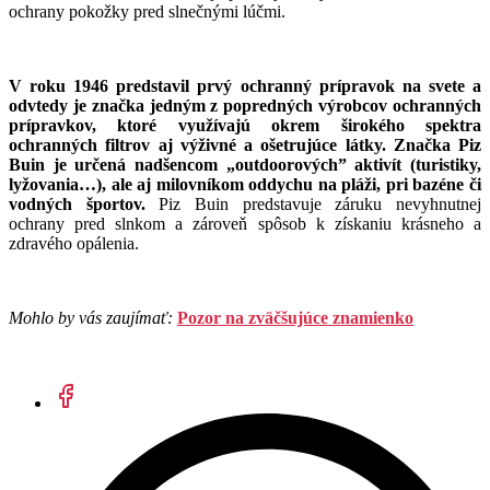
ochrany pokožky pred slnečnými lúčmi.
V roku 1946 predstavil prvý ochranný prípravok na svete a
odvtedy je značka jedným z popredných výrobcov ochranných
prípravkov, ktoré využívajú okrem širokého spektra
ochranných filtrov aj výživné a ošetrujúce látky. Značka Piz
Buin je určená nadšencom „outdoorových” aktivít (turistiky,
lyžovania…), ale aj milovníkom oddychu na pláži, pri bazéne či
vodných športov.
Piz Buin predstavuje záruku nevyhnutnej
ochrany pred slnkom a zároveň spôsob k získaniu krásneho a
zdravého opálenia.
Mohlo by vás zaujímať:
Pozor na zväčšujúce znamienko