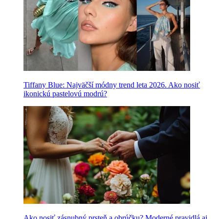
Tiffany Blue: Najväčší módny trend leta 2026. Ako nosiť
ikonickú pastelovú modrú?
Ako nosiť zásnubný prsteň a obrúčku? Moderné pravidlá aj