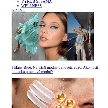
VYROB SI SAMA
WELLNESS
KRÁSA
Tiffany Blue: Najväčší módny trend leta 2026. Ako nosiť
ikonickú pastelovú modrú?