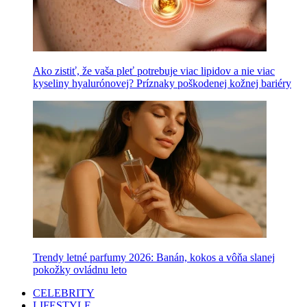
Ako zistiť, že vaša pleť potrebuje viac lipidov a nie viac
kyseliny hyalurónovej? Príznaky poškodenej kožnej bariéry
Trendy letné parfumy 2026: Banán, kokos a vôňa slanej
pokožky ovládnu leto
CELEBRITY
LIFESTYLE