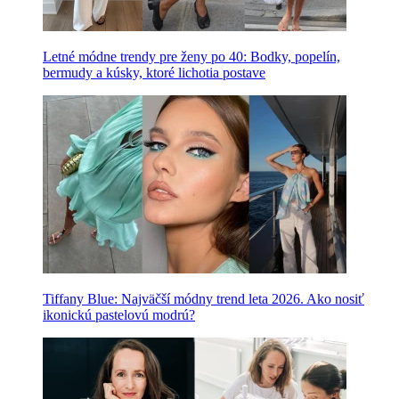
Letné módne trendy pre ženy po 40: Bodky, popelín,
bermudy a kúsky, ktoré lichotia postave
Tiffany Blue: Najväčší módny trend leta 2026. Ako nosiť
ikonickú pastelovú modrú?