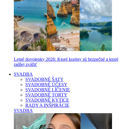
Letné dovolenky 2026: Ktoré krajiny sú bezpečné a ktoré
radšej zvážiť
SVADBA
SVADOBNÉ ŠATY
SVADOBNÉ ÚČESY
SVADOBNÉ LÍČENIE
SVADOBNÉ TORTY
SVADOBNÉ KYTICE
RADY A INŠPIRÁCIE
SVADBA