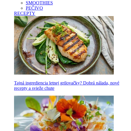
SMOOTHIES
PEČIVO
RECEPTY
Tajná ingrediencia letnej grilovačky? Dobrá nálada, nové
recepty a svieže chute