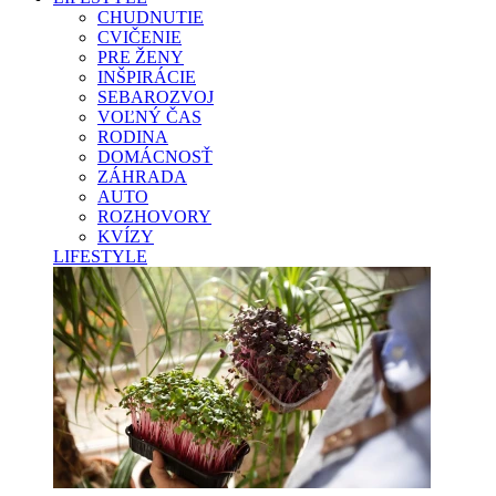
CHUDNUTIE
CVIČENIE
PRE ŽENY
INŠPIRÁCIE
SEBAROZVOJ
VOĽNÝ ČAS
RODINA
DOMÁCNOSŤ
ZÁHRADA
AUTO
ROZHOVORY
KVÍZY
LIFESTYLE