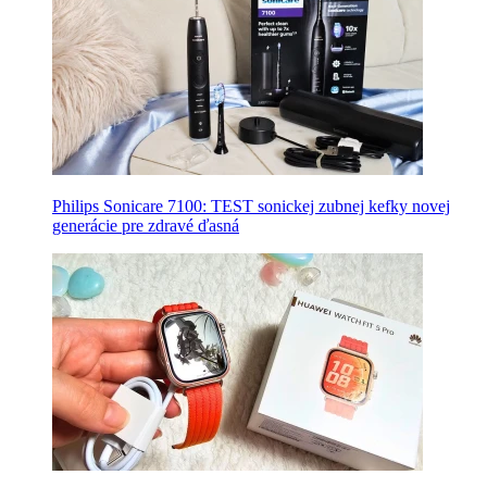
Philips Sonicare 7100: TEST sonickej zubnej kefky novej
generácie pre zdravé ďasná