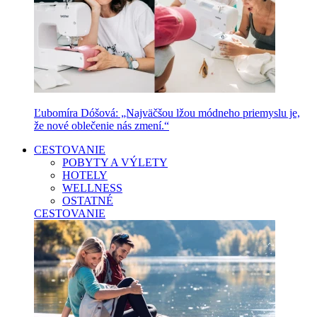
Ľubomíra Dóšová: „Najväčšou lžou módneho priemyslu je,
že nové oblečenie nás zmení.“
CESTOVANIE
POBYTY A VÝLETY
HOTELY
WELLNESS
OSTATNÉ
CESTOVANIE