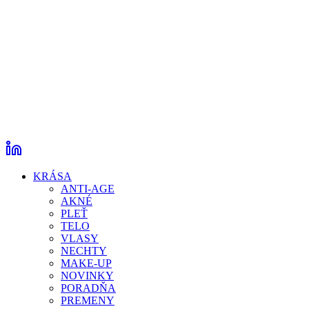
KRÁSA
ANTI-AGE
AKNÉ
PLEŤ
TELO
VLASY
NECHTY
MAKE-UP
NOVINKY
PORADŇA
PREMENY