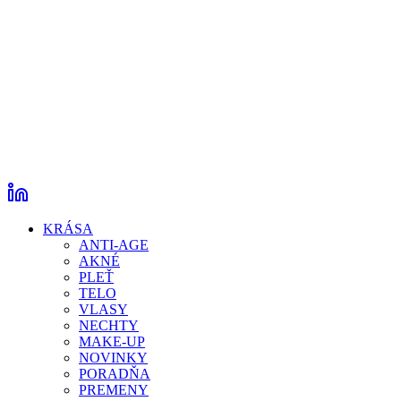
KRÁSA
ANTI-AGE
AKNÉ
PLEŤ
TELO
VLASY
NECHTY
MAKE-UP
NOVINKY
PORADŇA
PREMENY