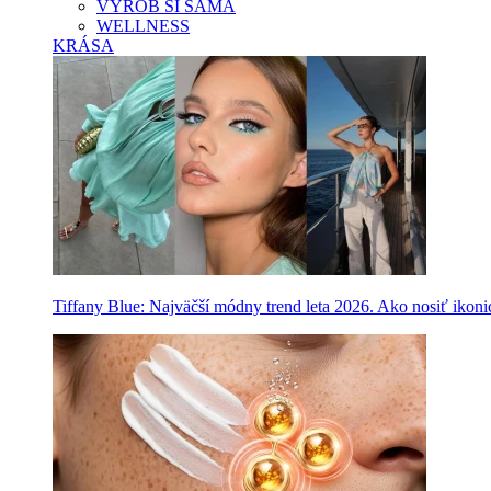
VYROB SI SAMA
WELLNESS
KRÁSA
Tiffany Blue: Najväčší módny trend leta 2026. Ako nosiť ikon