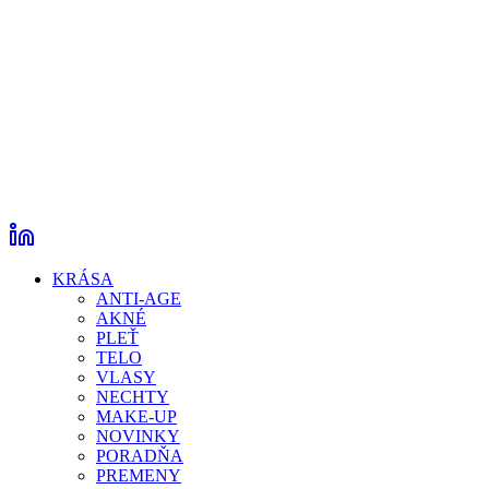
KRÁSA
ANTI-AGE
AKNÉ
PLEŤ
TELO
VLASY
NECHTY
MAKE-UP
NOVINKY
PORADŇA
PREMENY