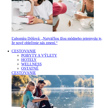
Ľubomíra Dóšová: „Najväčšou lžou módneho priemyslu je,
že nové oblečenie nás zmení.“
CESTOVANIE
POBYTY A VÝLETY
HOTELY
WELLNESS
OSTATNÉ
CESTOVANIE