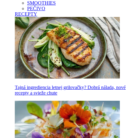
SMOOTHIES
PEČIVO
RECEPTY
Tajná ingrediencia letnej grilovačky? Dobrá nálada, nové
recepty a svieže chute