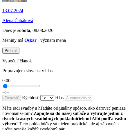
13.07.2024
Alena Čabáková
Dnes je
sobota
, 08.08.2026
Meniny má
Oskar
- význam mena
Prehrať
Vypočuť článok
Pripravujem slovenský hlas...
0:00
--:--
Rýchlosť
Hlas
Zastaviť
Máte radi svadby a hľadáte originálny spôsob, ako darovať peniaze
novomanželom?
Zapojte sa do našej súťaže a vyhrajte jednu z
dvoch krásnych svadobných pokladničiek od Albi podľa vášho
výberu!
Tieto pokladničky sú nielen praktické, ale aj zábavné a
určite potešia každý svadobný pár.