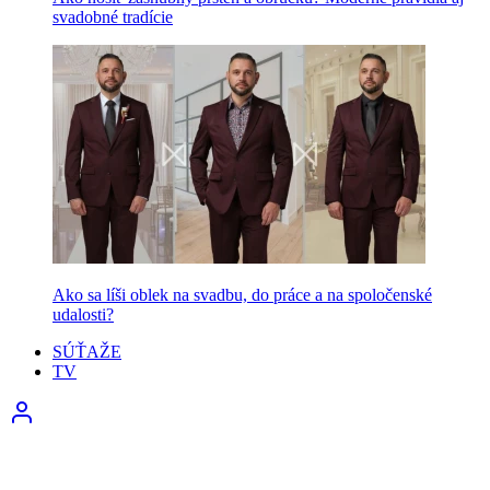
svadobné tradície
Ako sa líši oblek na svadbu, do práce a na spoločenské
udalosti?
SÚŤAŽE
TV