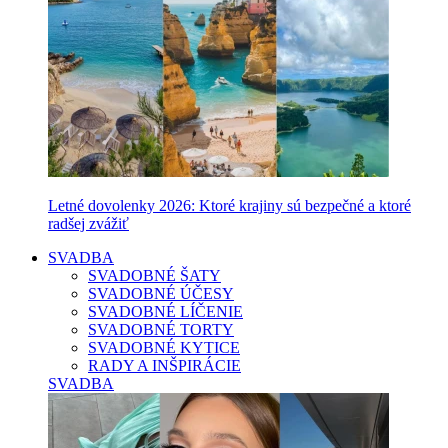
Letné dovolenky 2026: Ktoré krajiny sú bezpečné a ktoré
radšej zvážiť
SVADBA
SVADOBNÉ ŠATY
SVADOBNÉ ÚČESY
SVADOBNÉ LÍČENIE
SVADOBNÉ TORTY
SVADOBNÉ KYTICE
RADY A INŠPIRÁCIE
SVADBA