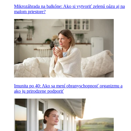
Mikrozáhrada na balkóne: Ako si vytvoriť zelenú oázu aj na
malom priestore?
Imunita po 40: Ako sa mení obranyschopnosť organizmu a
ako ju prirodzene podporiť