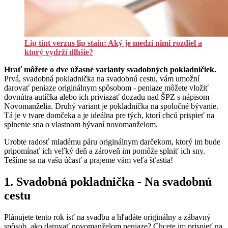
Lip tint verzus lip stain: Aký je medzi nimi rozdiel a
ktorý vydrží dlhšie?
Hrať môžete o dve úžasné varianty svadobných pokladničiek.
Prvá, svadobná pokladnička na svadobnú cestu, vám umožní
darovať peniaze originálnym spôsobom - peniaze môžete vložiť
dovnútra autíčka alebo ich priviazať dozadu nad ŠPZ s nápisom
Novomanželia. Druhý variant je pokladnička na spoločné bývanie.
Tá je v tvare domčeka a je ideálna pre tých, ktorí chcú prispieť na
splnenie sna o vlastnom bývaní novomanželom.
Urobte radosť mladému páru originálnym darčekom, ktorý im bude
pripomínať ich veľký deň a zároveň im pomôže splniť ich sny.
Tešíme sa na vašu účasť a prajeme vám veľa šťastia!
1. Svadobná pokladnička - Na svadobnú
cestu
Plánujete tento rok ísť na svadbu a hľadáte originálny a zábavný
spôsob, ako darovať novomanželom peniaze? Chcete im prispieť na