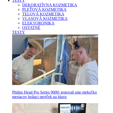
TESTY
DEKORATÍVNA KOZMETIKA
PLEŤOVÁ KOZMETIKA
TELOVÁ KOZMETIKA
VLASOVÁ KOZMETIKA
ELEKTORONIKA
OSTATNÉ
TESTY
Philips Head Pro Series 9000: testovali sme niekoľko
mesiacov holiaci strojček na hlavu