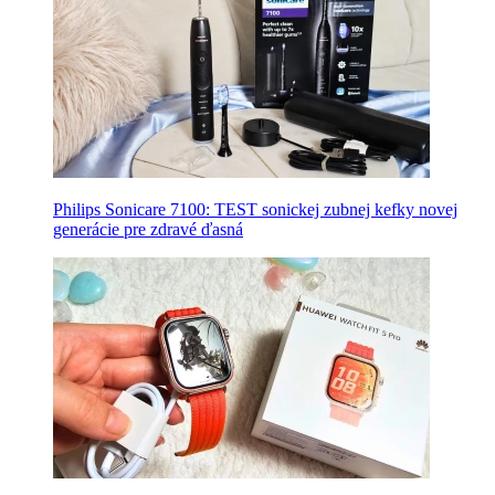
Philips Sonicare 7100: TEST sonickej zubnej kefky novej
generácie pre zdravé ďasná