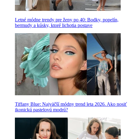
Letné módne trendy pre ženy po 40: Bodky, popelín,
bermudy a kúsky, ktoré lichotia postave
Tiffany Blue: Najväčší módny trend leta 2026. Ako nosiť
ikonickú pastelovú modrú?