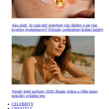
Ako zistiť, že vaša pleť potrebuje viac lipidov a nie viac
kyseliny hyalurónovej? Príznaky poškodenej kožnej bariéry
Trendy letné parfumy 2026: Banán, kokos a vôňa slanej
pokožky ovládnu leto
CELEBRITY
LIFESTYLE