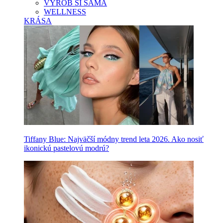
VYROB SI SAMA
WELLNESS
KRÁSA
Tiffany Blue: Najväčší módny trend leta 2026. Ako nosiť
ikonickú pastelovú modrú?