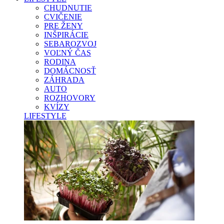
CHUDNUTIE
CVIČENIE
PRE ŽENY
INŠPIRÁCIE
SEBAROZVOJ
VOĽNÝ ČAS
RODINA
DOMÁCNOSŤ
ZÁHRADA
AUTO
ROZHOVORY
KVÍZY
LIFESTYLE