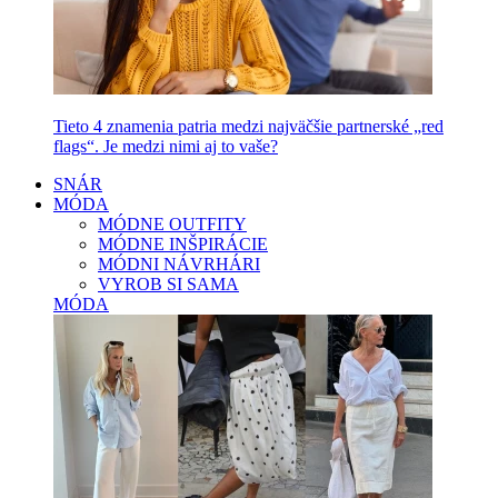
Tieto 4 znamenia patria medzi najväčšie partnerské „red
flags“. Je medzi nimi aj to vaše?
SNÁR
MÓDA
MÓDNE OUTFITY
MÓDNE INŠPIRÁCIE
MÓDNI NÁVRHÁRI
VYROB SI SAMA
MÓDA