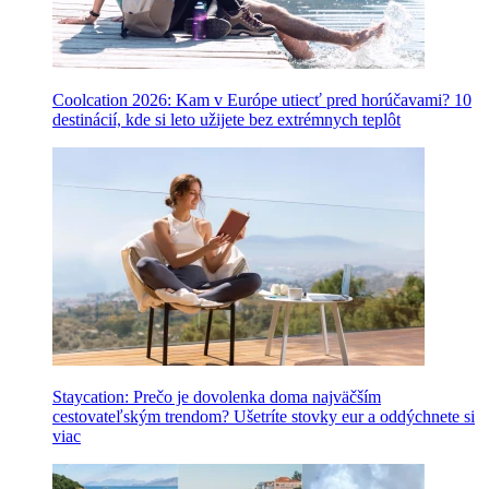
Coolcation 2026: Kam v Európe utiecť pred horúčavami? 10
destinácií, kde si leto užijete bez extrémnych teplôt
Staycation: Prečo je dovolenka doma najväčším
cestovateľským trendom? Ušetríte stovky eur a oddýchnete si
viac