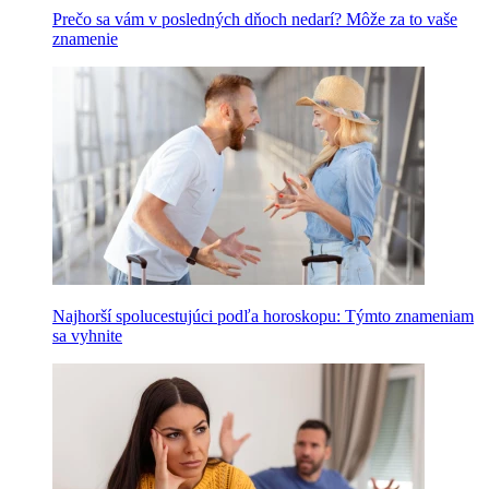
Prečo sa vám v posledných dňoch nedarí? Môže za to vaše
znamenie
Najhorší spolucestujúci podľa horoskopu: Týmto znameniam
sa vyhnite