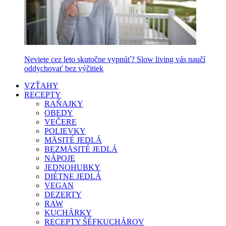
Neviete cez leto skutočne vypnúť? Slow living vás naučí
oddychovať bez výčitiek
VZŤAHY
RECEPTY
RAŇAJKY
OBEDY
VEČERE
POLIEVKY
MÄSITÉ JEDLÁ
BEZMÄSITÉ JEDLÁ
NÁPOJE
JEDNOHUBKY
DIÉTNE JEDLÁ
VEGAN
DEZERTY
RAW
KUCHÁRKY
RECEPTY ŠÉFKUCHÁROV