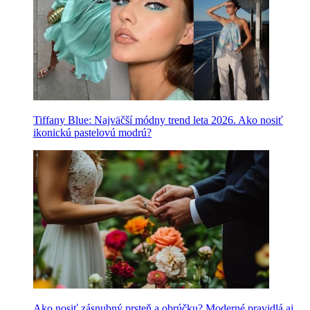
Tiffany Blue: Najväčší módny trend leta 2026. Ako nosiť
ikonickú pastelovú modrú?
Ako nosiť zásnubný prsteň a obrúčku? Moderné pravidlá aj