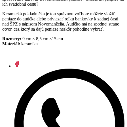
ich svadobnú cestu?
Keramická pokladnička je tou správnou voľbou: môžete vložiť
peniaze do autíčka alebo priviazať rolku bankovky k zadnej časti
nad ŠPZ s nápisom Novomanželia. Autíčko má na spodnej strane
otvor, cez ktorý sa dajú peniaze neskôr pohodlne vybrať.
Rozmery:
9 cm × 8,5 cm ×15 cm
Materiál:
keramika