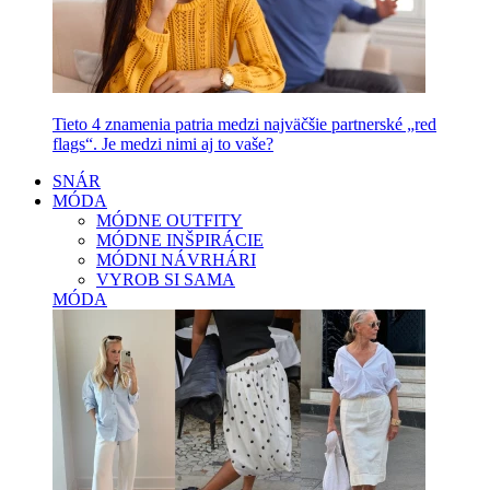
Tieto 4 znamenia patria medzi najväčšie partnerské „red
flags“. Je medzi nimi aj to vaše?
SNÁR
MÓDA
MÓDNE OUTFITY
MÓDNE INŠPIRÁCIE
MÓDNI NÁVRHÁRI
VYROB SI SAMA
MÓDA