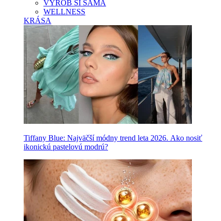
VYROB SI SAMA
WELLNESS
KRÁSA
Tiffany Blue: Najväčší módny trend leta 2026. Ako nosiť
ikonickú pastelovú modrú?