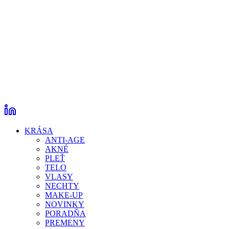
KRÁSA
ANTI-AGE
AKNÉ
PLEŤ
TELO
VLASY
NECHTY
MAKE-UP
NOVINKY
PORADŇA
PREMENY