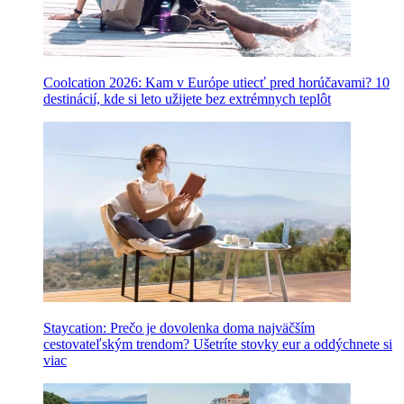
Coolcation 2026: Kam v Európe utiecť pred horúčavami? 10
destinácií, kde si leto užijete bez extrémnych teplôt
Staycation: Prečo je dovolenka doma najväčším
cestovateľským trendom? Ušetríte stovky eur a oddýchnete si
viac