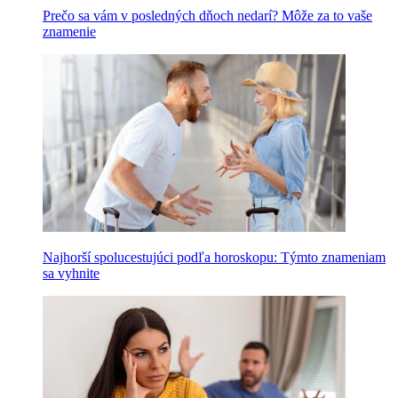
Prečo sa vám v posledných dňoch nedarí? Môže za to vaše
znamenie
Najhorší spolucestujúci podľa horoskopu: Týmto znameniam
sa vyhnite