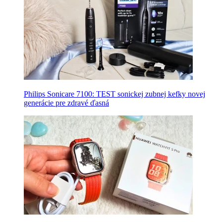
Philips Sonicare 7100: TEST sonickej zubnej kefky novej
generácie pre zdravé ďasná