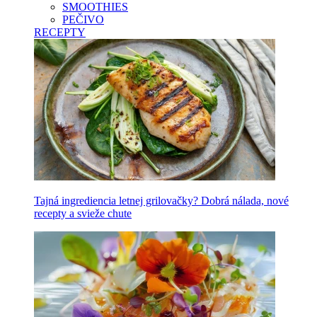
SMOOTHIES
PEČIVO
RECEPTY
Tajná ingrediencia letnej grilovačky? Dobrá nálada, nové
recepty a svieže chute