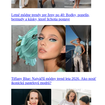
Letné módne trendy pre ženy po 40: Bodky, popelín,
bermudy a kúsky, ktoré lichotia postave
Tiffany Blue: Najväčší módny trend leta 2026. Ako nosiť
ikonickú pastelovú modrú?