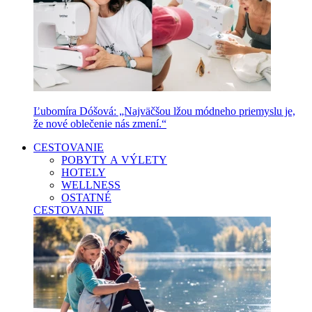
Ľubomíra Dóšová: „Najväčšou lžou módneho priemyslu je,
že nové oblečenie nás zmení.“
CESTOVANIE
POBYTY A VÝLETY
HOTELY
WELLNESS
OSTATNÉ
CESTOVANIE