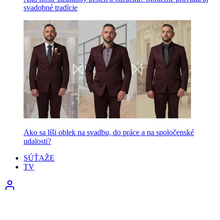
svadobné tradície
Ako sa líši oblek na svadbu, do práce a na spoločenské
udalosti?
SÚŤAŽE
TV