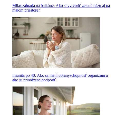
Mikrozáhrada na balkóne: Ako si vytvoriť zelenú oázu aj na
malom priestore?
Imunita po 40: Ako sa mení obranyschopnosť organizmu a
ako ju prirodzene podporiť