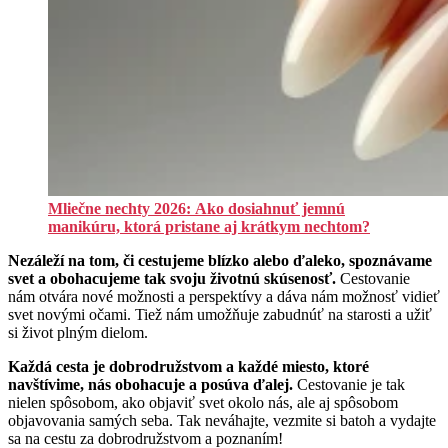
Mliečne nechty 2026: Ako dosiahnuť jemnú
manikúru, ktorá pristane aj krátkym nechtom?
Nezáleží na tom, či cestujeme blízko alebo ďaleko, spoznávame
svet a obohacujeme tak svoju životnú skúsenosť.
Cestovanie
nám otvára nové možnosti a perspektívy a dáva nám možnosť vidieť
svet novými očami.
Tiež nám umožňuje zabudnúť na starosti a užiť
si život plným dielom.
Každá cesta je dobrodružstvom a každé miesto, ktoré
navštívime, nás obohacuje a posúva ďalej.
Cestovanie je tak
nielen spôsobom, ako objaviť svet okolo nás, ale aj spôsobom
objavovania samých seba. Tak neváhajte, vezmite si batoh a vydajte
sa na cestu za dobrodružstvom a poznaním!