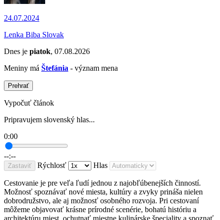
24.07.2024
Lenka Biba Slovak
Dnes je
piatok
, 07.08.2026
Meniny má
Štefánia
- význam mena
Prehrať
Vypočuť článok
Pripravujem slovenský hlas...
0:00
--:--
Rýchlosť
Hlas
Zastaviť
Cestovanie je pre veľa ľudí jednou z najobľúbenejších činností.
Možnosť spoznávať nové miesta, kultúry a zvyky prináša nielen
dobrodružstvo, ale aj možnosť osobného rozvoja. Pri cestovaní
môžeme objavovať krásne prírodné scenérie, bohatú históriu a
architektúru miest, ochutnať miestne kulinárske špeciality a spoznať