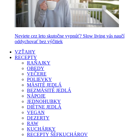
Neviete cez leto skutočne vypnúť? Slow living vás naučí
oddychovať bez výčitiek
VZŤAHY
RECEPTY
RAŇAJKY
OBEDY
VEČERE
POLIEVKY
MÄSITÉ JEDLÁ
BEZMÄSITÉ JEDLÁ
NÁPOJE
JEDNOHUBKY
DIÉTNE JEDLÁ
VEGAN
DEZERTY
RAW
KUCHÁRKY
RECEPTY ŠÉFKUCHÁROV