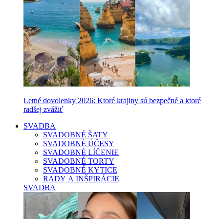
Letné dovolenky 2026: Ktoré krajiny sú bezpečné a ktoré
radšej zvážiť
SVADBA
SVADOBNÉ ŠATY
SVADOBNÉ ÚČESY
SVADOBNÉ LÍČENIE
SVADOBNÉ TORTY
SVADOBNÉ KYTICE
RADY A INŠPIRÁCIE
SVADBA