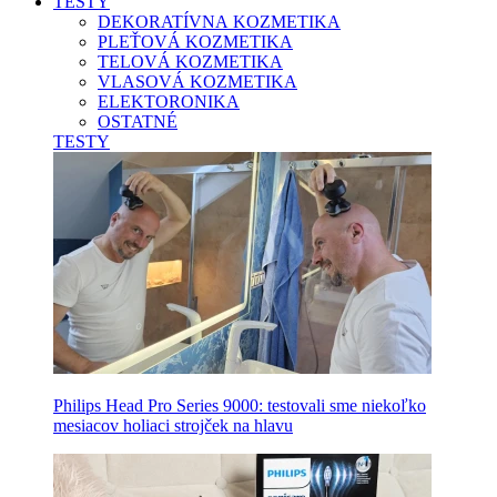
TESTY
DEKORATÍVNA KOZMETIKA
PLEŤOVÁ KOZMETIKA
TELOVÁ KOZMETIKA
VLASOVÁ KOZMETIKA
ELEKTORONIKA
OSTATNÉ
TESTY
Philips Head Pro Series 9000: testovali sme niekoľko
mesiacov holiaci strojček na hlavu