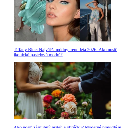
Tiffany Blue: Najväčší módny trend leta 2026. Ako nosiť
ikonickú pastelovú modrú?
Ako nosiť zásnubný prsteň a obrúčku? Moderné pravidlá aj