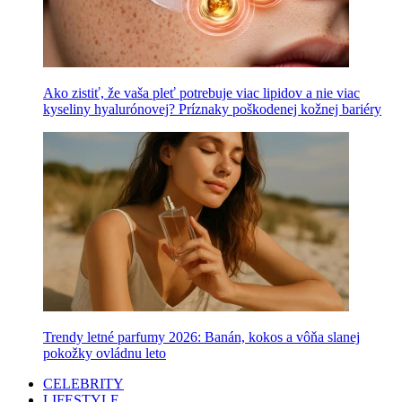
Ako zistiť, že vaša pleť potrebuje viac lipidov a nie viac
kyseliny hyalurónovej? Príznaky poškodenej kožnej bariéry
Trendy letné parfumy 2026: Banán, kokos a vôňa slanej
pokožky ovládnu leto
CELEBRITY
LIFESTYLE