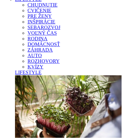
CHUDNUTIE
CVIČENIE
PRE ŽENY
INŠPIRÁCIE
SEBAROZVOJ
VOĽNÝ ČAS
RODINA
DOMÁCNOSŤ
ZÁHRADA
AUTO
ROZHOVORY
KVÍZY
LIFESTYLE