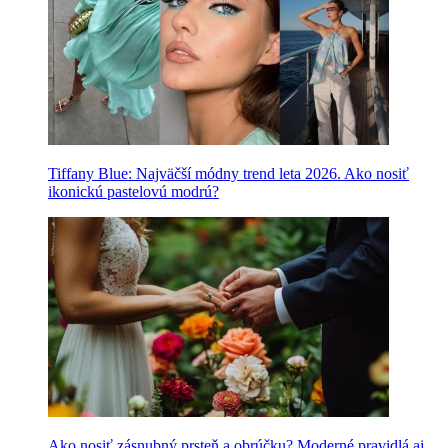
Tiffany Blue: Najväčší módny trend leta 2026. Ako nosiť
ikonickú pastelovú modrú?
Ako nosiť zásnubný prsteň a obrúčku? Moderné pravidlá aj