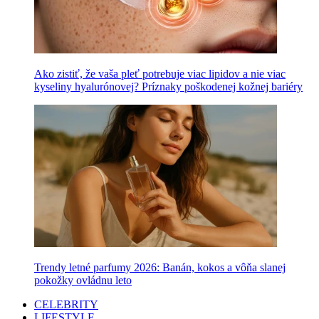
Ako zistiť, že vaša pleť potrebuje viac lipidov a nie viac
kyseliny hyalurónovej? Príznaky poškodenej kožnej bariéry
Trendy letné parfumy 2026: Banán, kokos a vôňa slanej
pokožky ovládnu leto
CELEBRITY
LIFESTYLE