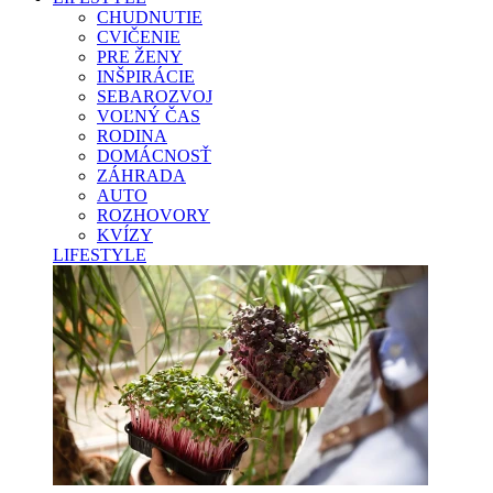
CHUDNUTIE
CVIČENIE
PRE ŽENY
INŠPIRÁCIE
SEBAROZVOJ
VOĽNÝ ČAS
RODINA
DOMÁCNOSŤ
ZÁHRADA
AUTO
ROZHOVORY
KVÍZY
LIFESTYLE