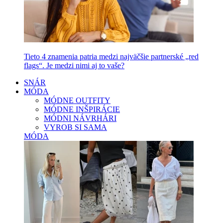
Tieto 4 znamenia patria medzi najväčšie partnerské „red
flags“. Je medzi nimi aj to vaše?
SNÁR
MÓDA
MÓDNE OUTFITY
MÓDNE INŠPIRÁCIE
MÓDNI NÁVRHÁRI
VYROB SI SAMA
MÓDA