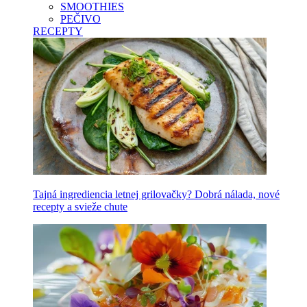
SMOOTHIES
PEČIVO
RECEPTY
Tajná ingrediencia letnej grilovačky? Dobrá nálada, nové
recepty a svieže chute