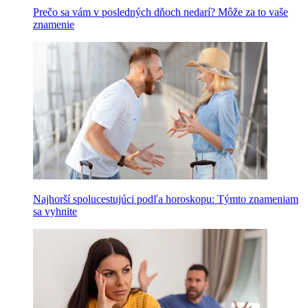
Prečo sa vám v posledných dňoch nedarí? Môže za to vaše
znamenie
Najhorší spolucestujúci podľa horoskopu: Týmto znameniam
sa vyhnite