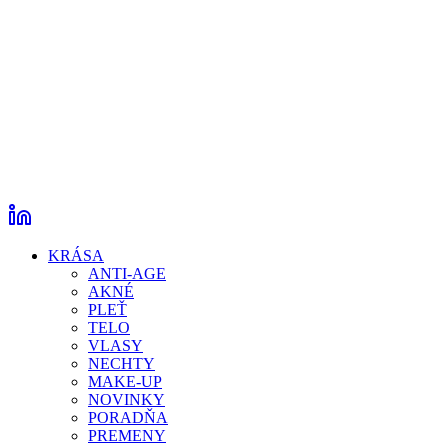
KRÁSA
ANTI-AGE
AKNÉ
PLEŤ
TELO
VLASY
NECHTY
MAKE-UP
NOVINKY
PORADŇA
PREMENY