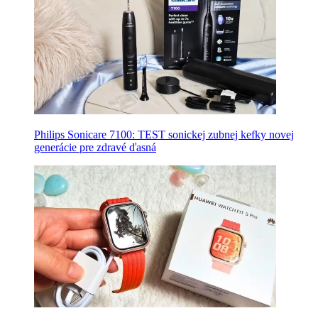
Philips Sonicare 7100: TEST sonickej zubnej kefky novej
generácie pre zdravé ďasná