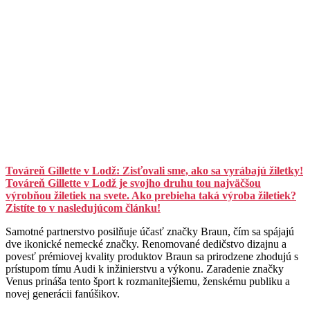
Továreň Gillette v Lodž: Zisťovali sme, ako sa vyrábajú žiletky!
Továreň Gillette v Lodž je svojho druhu tou najväčšou
výrobňou žiletiek na svete. Ako prebieha taká výroba žiletiek?
Zistíte to v nasledujúcom článku!
Samotné partnerstvo posilňuje účasť značky Braun, čím sa spájajú
dve ikonické nemecké značky. Renomované dedičstvo dizajnu a
povesť prémiovej kvality produktov Braun sa prirodzene zhodujú s
prístupom tímu Audi k inžinierstvu a výkonu. Zaradenie značky
Venus prináša tento šport k rozmanitejšiemu, ženskému publiku a
novej generácii fanúšikov.