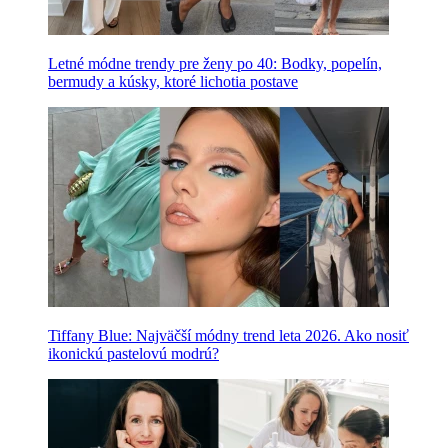
Letné módne trendy pre ženy po 40: Bodky, popelín,
bermudy a kúsky, ktoré lichotia postave
Tiffany Blue: Najväčší módny trend leta 2026. Ako nosiť
ikonickú pastelovú modrú?