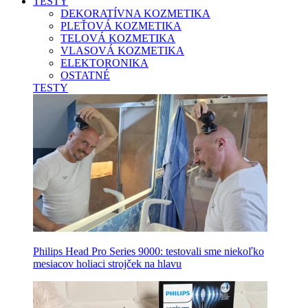
TESTY
DEKORATÍVNA KOZMETIKA
PLEŤOVÁ KOZMETIKA
TELOVÁ KOZMETIKA
VLASOVÁ KOZMETIKA
ELEKTORONIKA
OSTATNÉ
TESTY
Philips Head Pro Series 9000: testovali sme niekoľko
mesiacov holiaci strojček na hlavu