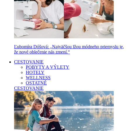
Ľubomíra Dóšová: „Najväčšou lžou módneho priemyslu je,
že nové oblečenie nás zmení.“
CESTOVANIE
POBYTY A VÝLETY
HOTELY
WELLNESS
OSTATNÉ
CESTOVANIE