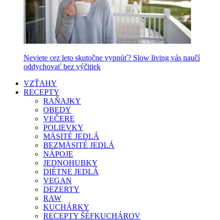
Neviete cez leto skutočne vypnúť? Slow living vás naučí
oddychovať bez výčitiek
VZŤAHY
RECEPTY
RAŇAJKY
OBEDY
VEČERE
POLIEVKY
MÄSITÉ JEDLÁ
BEZMÄSITÉ JEDLÁ
NÁPOJE
JEDNOHUBKY
DIÉTNE JEDLÁ
VEGAN
DEZERTY
RAW
KUCHÁRKY
RECEPTY ŠÉFKUCHÁROV