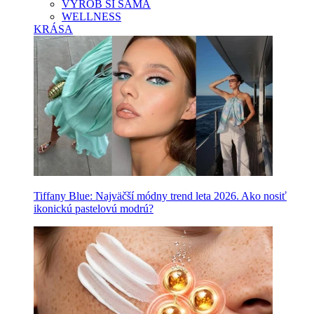
VYROB SI SAMA
WELLNESS
KRÁSA
Tiffany Blue: Najväčší módny trend leta 2026. Ako nosiť
ikonickú pastelovú modrú?