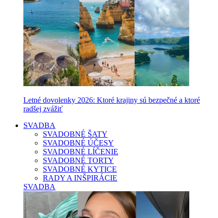
Letné dovolenky 2026: Ktoré krajiny sú bezpečné a ktoré
radšej zvážiť
SVADBA
SVADOBNÉ ŠATY
SVADOBNÉ ÚČESY
SVADOBNÉ LÍČENIE
SVADOBNÉ TORTY
SVADOBNÉ KYTICE
RADY A INŠPIRÁCIE
SVADBA