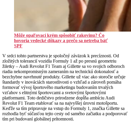
Môže opaľovací krém spôsobiť rakovinu? Čo
hovoria vedecké dôkazy a prečo sa netreba báť
SPF
V srdci tohto partnerstva je spoločný záväzok k precíznosti. Od
zložitých tolerancií vozidla Formuly 1 až po presnú geometriu
žiletky – Audi Revolut F1 Team aj Gillette sa vo svojich odboroch
riadia nekompromisným zameraním na technickú dokonalosť a
bezchybne navrhnuté produkty. Gillette už viac ako storočie určuje
štandardy v inováciách starostlivosti o vzhľad a zároveň pomáha
formovať vývoj športového marketingu budovaním trvalých
vzťahov s elitnými športovcami a svetovými športovými
platformami. Toto dedičstvo prirodzene dopĺňa ambíciu Audi
Revolut F1 Team etablovať sa na najvyššej úrovni motošportu.
Keďže sa tím pripravuje na vstup do Formuly 1, značka Gillette sa
rozhodla byť súčasťou tejto cesty od samého začiatku a podporovať
tím pri budovaní globálnej prítomnosti.