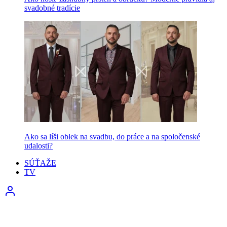
svadobné tradície
Ako sa líši oblek na svadbu, do práce a na spoločenské
udalosti?
SÚŤAŽE
TV