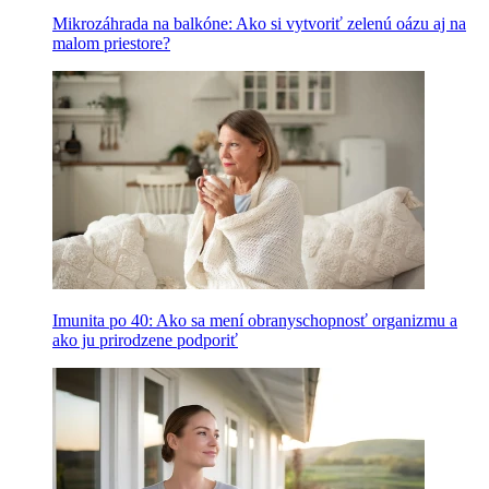
Mikrozáhrada na balkóne: Ako si vytvoriť zelenú oázu aj na
malom priestore?
Imunita po 40: Ako sa mení obranyschopnosť organizmu a
ako ju prirodzene podporiť