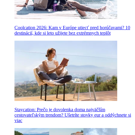
Coolcation 2026: Kam v Európe utiecť pred horúčavami? 10
destinácií, kde si leto užijete bez extrémnych teplôt
Staycation: Prečo je dovolenka doma najväčším
cestovateľským trendom? Ušetríte stovky eur a oddýchnete si
viac