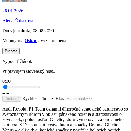
26.01.2026
Alena Čabáková
Dnes je
sobota
, 08.08.2026
Meniny má
Oskar
- význam mena
Prehrať
Vypočuť článok
Pripravujem slovenský hlas...
0:00
--:--
Rýchlosť
Hlas
Zastaviť
Audi Revolut F1 Team oznámil dlhoročné strategické partnerstvo so
svetoznámym lídrom
v oblasti pánskeho holenia a starostlivosti o
zovňajšok
, spoločnosťou Gillette, ktorú vymenoval za oficiálneho
partnera. Súčasťou partnerstva budú aj značky Braun a Gillette
Venus – ďalšie dve ikonické značky z portfólia holiacich potrieb