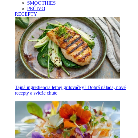
SMOOTHIES
PEČIVO
RECEPTY
Tajná ingrediencia letnej grilovačky? Dobrá nálada, nové
recepty a svieže chute