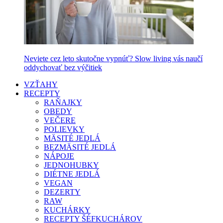
Neviete cez leto skutočne vypnúť? Slow living vás naučí
oddychovať bez výčitiek
VZŤAHY
RECEPTY
RAŇAJKY
OBEDY
VEČERE
POLIEVKY
MÄSITÉ JEDLÁ
BEZMÄSITÉ JEDLÁ
NÁPOJE
JEDNOHUBKY
DIÉTNE JEDLÁ
VEGAN
DEZERTY
RAW
KUCHÁRKY
RECEPTY ŠÉFKUCHÁROV