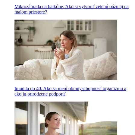
Mikrozáhrada na balkóne: Ako si vytvoriť zelenú oázu aj na
malom priestore?
Imunita po 40: Ako sa mení obranyschopnosť organizmu a
ako ju prirodzene podporiť