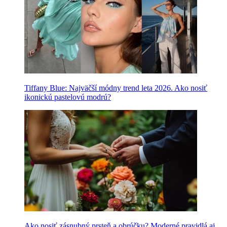
Tiffany Blue: Najväčší módny trend leta 2026. Ako nosiť
ikonickú pastelovú modrú?
Ako nosiť zásnubný prsteň a obrúčku? Moderné pravidlá aj