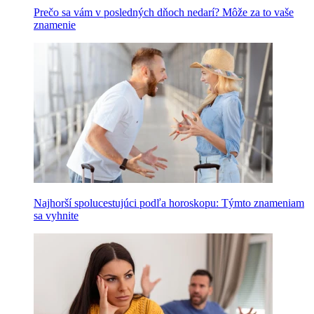
Prečo sa vám v posledných dňoch nedarí? Môže za to vaše
znamenie
Najhorší spolucestujúci podľa horoskopu: Týmto znameniam
sa vyhnite