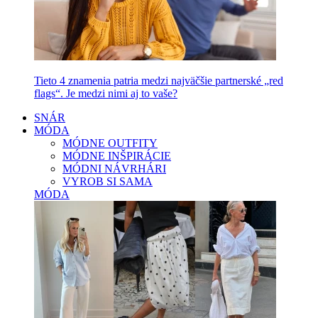
Tieto 4 znamenia patria medzi najväčšie partnerské „red
flags“. Je medzi nimi aj to vaše?
SNÁR
MÓDA
MÓDNE OUTFITY
MÓDNE INŠPIRÁCIE
MÓDNI NÁVRHÁRI
VYROB SI SAMA
MÓDA