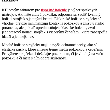
Kľúčovým faktorom pre
úspešné holenie
je výber správnych
nástrojov. Ak máte citlivú pokožku, odporúča sa zvoliť kvalitný
holiaci strojček s jemnými britmi. Elektrické holiace strojčeky sú
vhodné, pretože minimalizujú kontakt s pokožkou a znižujú riziko
poranenia, ale pokiaľ uprednostňujete klasické holenie, zvoľte
jednorazový holiaci strojček s viacerými čepeľami, ktoré zabezpečia
hladší a jemnejší rez.
Mnohé holiace strojčeky majú navyše ochranné prvky, ako sú
elastické pásiky, ktoré znižujú trenie medzi pokožkou a čepeľami.
Pri výbere strojčeka si tiež dajte pozor na to, či je vhodný na vašu
pokožku a či máte s ním dobré skúsenosti.