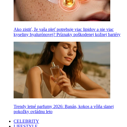
Ako zistiť, že vaša pleť potrebuje viac lipidov a nie viac
kyseliny hyalurónovej? Príznaky poškodenej kožnej bariéry
Trendy letné parfumy 2026: Banán, kokos a vôňa slanej
pokožky ovládnu leto
CELEBRITY
LIFESTYLE