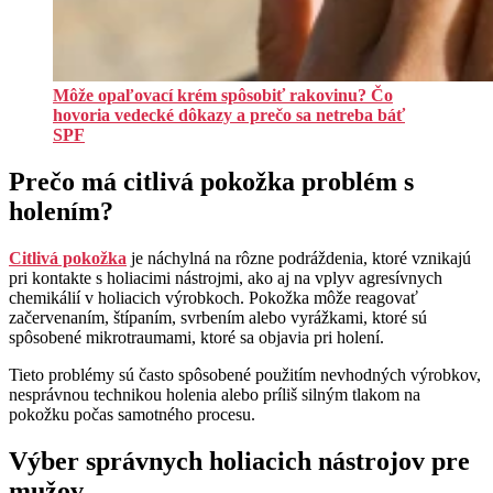
Môže opaľovací krém spôsobiť rakovinu? Čo
hovoria vedecké dôkazy a prečo sa netreba báť
SPF
Prečo má citlivá pokožka problém s
holením?
Citlivá pokožka
je náchylná na rôzne podráždenia, ktoré vznikajú
pri kontakte s holiacimi nástrojmi, ako aj na vplyv agresívnych
chemikálií v holiacich výrobkoch. Pokožka môže reagovať
začervenaním, štípaním, svrbením alebo vyrážkami, ktoré sú
spôsobené mikrotraumami, ktoré sa objavia pri holení.
Tieto problémy sú často spôsobené použitím nevhodných výrobkov,
nesprávnou technikou holenia alebo príliš silným tlakom na
pokožku počas samotného procesu.
Výber správnych holiacich nástrojov pre
mužov