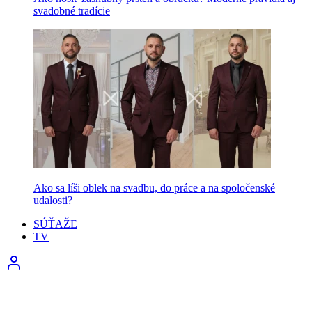
svadobné tradície
Ako sa líši oblek na svadbu, do práce a na spoločenské
udalosti?
SÚŤAŽE
TV