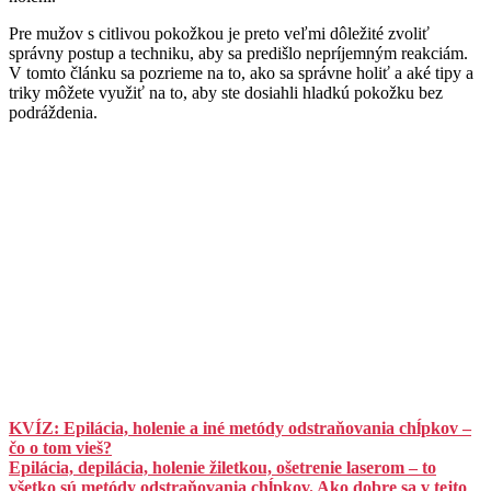
Pre mužov s citlivou pokožkou je preto veľmi dôležité zvoliť
správny postup a techniku, aby sa predišlo nepríjemným reakciám.
V tomto článku sa pozrieme na to, ako sa správne holiť a aké tipy a
triky môžete využiť na to, aby ste dosiahli hladkú pokožku bez
podráždenia.
KVÍZ: Epilácia, holenie a iné metódy odstraňovania chĺpkov –
čo o tom vieš?
Epilácia, depilácia, holenie žiletkou, ošetrenie laserom – to
všetko sú metódy odstraňovania chĺpkov. Ako dobre sa v tejto