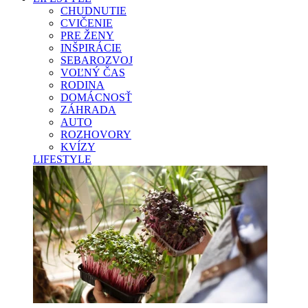
CHUDNUTIE
CVIČENIE
PRE ŽENY
INŠPIRÁCIE
SEBAROZVOJ
VOĽNÝ ČAS
RODINA
DOMÁCNOSŤ
ZÁHRADA
AUTO
ROZHOVORY
KVÍZY
LIFESTYLE