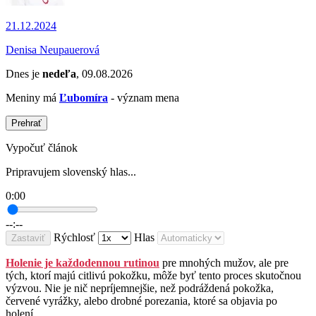
21.12.2024
Denisa Neupauerová
Dnes je
nedeľa
, 09.08.2026
Meniny má
Ľubomíra
- význam mena
Prehrať
Vypočuť článok
Pripravujem slovenský hlas...
0:00
--:--
Rýchlosť
Hlas
Zastaviť
Holenie je každodennou rutinou
pre mnohých mužov, ale pre
tých, ktorí majú citlivú pokožku, môže byť tento proces skutočnou
výzvou. Nie je nič nepríjemnejšie, než podráždená pokožka,
červené vyrážky, alebo drobné porezania, ktoré sa objavia po
holení.