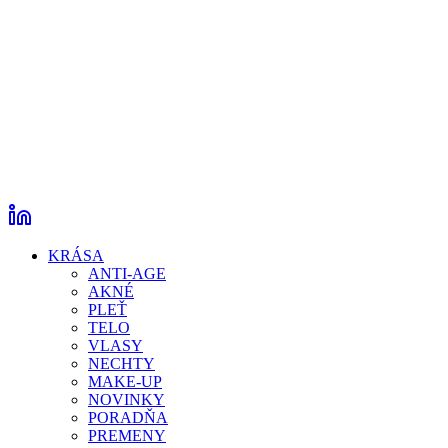
KRÁSA
ANTI-AGE
AKNÉ
PLEŤ
TELO
VLASY
NECHTY
MAKE-UP
NOVINKY
PORADŇA
PREMENY