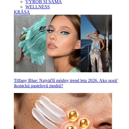
VYROB SI SAMA
WELLNESS
KRÁSA
Tiffany Blue: Najväčší módny trend leta 2026. Ako nosiť
ikonickú pastelovú modrú?