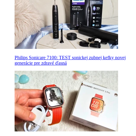
Philips Sonicare 7100: TEST sonickej zubnej kefky novej
generácie pre zdravé ďasná