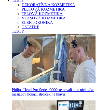
TESTY
DEKORATÍVNA KOZMETIKA
PLEŤOVÁ KOZMETIKA
TELOVÁ KOZMETIKA
VLASOVÁ KOZMETIKA
ELEKTORONIKA
OSTATNÉ
TESTY
Philips Head Pro Series 9000: testovali sme niekoľko
mesiacov holiaci strojček na hlavu