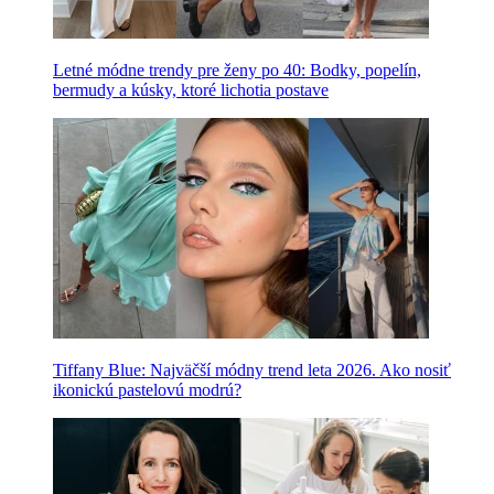
Letné módne trendy pre ženy po 40: Bodky, popelín,
bermudy a kúsky, ktoré lichotia postave
Tiffany Blue: Najväčší módny trend leta 2026. Ako nosiť
ikonickú pastelovú modrú?