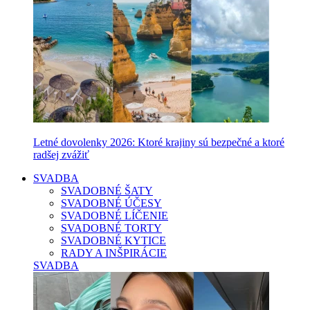
Letné dovolenky 2026: Ktoré krajiny sú bezpečné a ktoré
radšej zvážiť
SVADBA
SVADOBNÉ ŠATY
SVADOBNÉ ÚČESY
SVADOBNÉ LÍČENIE
SVADOBNÉ TORTY
SVADOBNÉ KYTICE
RADY A INŠPIRÁCIE
SVADBA