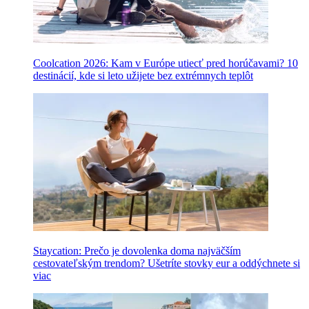
Coolcation 2026: Kam v Európe utiecť pred horúčavami? 10
destinácií, kde si leto užijete bez extrémnych teplôt
Staycation: Prečo je dovolenka doma najväčším
cestovateľským trendom? Ušetríte stovky eur a oddýchnete si
viac