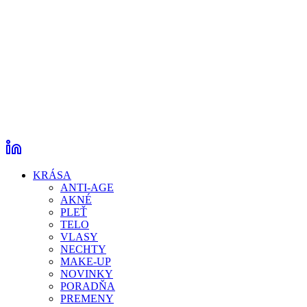
KRÁSA
ANTI-AGE
AKNÉ
PLEŤ
TELO
VLASY
NECHTY
MAKE-UP
NOVINKY
PORADŇA
PREMENY