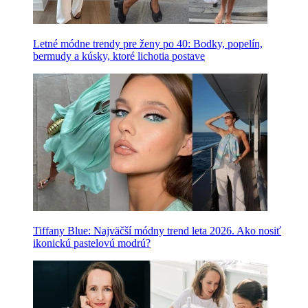
Letné módne trendy pre ženy po 40: Bodky, popelín,
bermudy a kúsky, ktoré lichotia postave
Tiffany Blue: Najväčší módny trend leta 2026. Ako nosiť
ikonickú pastelovú modrú?