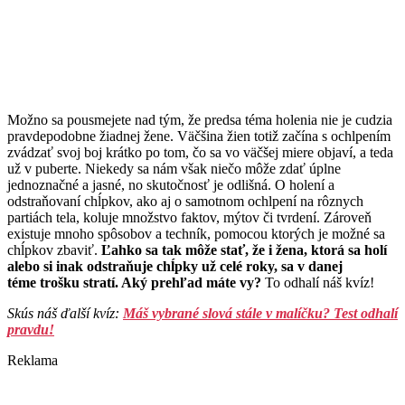
Možno sa pousmejete nad tým, že predsa téma holenia nie je cudzia
pravdepodobne žiadnej žene. Väčšina žien totiž začína s ochlpením
zvádzať svoj boj krátko po tom, čo sa vo väčšej miere objaví, a teda
už v puberte. Niekedy sa nám však niečo môže zdať úplne
jednoznačné a jasné, no skutočnosť je odlišná. O holení a
odstraňovaní chĺpkov, ako aj o samotnom ochlpení na rôznych
partiách tela, koluje množstvo faktov, mýtov či tvrdení. Zároveň
existuje mnoho spôsobov a techník, pomocou ktorých je možné sa
chĺpkov zbaviť.
Ľahko sa tak môže stať, že i žena, ktorá sa holí
alebo si inak odstraňuje chĺpky už celé roky, sa v danej
téme trošku stratí. Aký prehľad máte vy?
To odhalí náš kvíz!
Skús náš ďalší kvíz:
Máš vybrané slová stále v malíčku? Test odhalí
pravdu!
Reklama