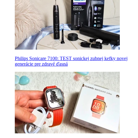
Philips Sonicare 7100: TEST sonickej zubnej kefky novej
generácie pre zdravé ďasná