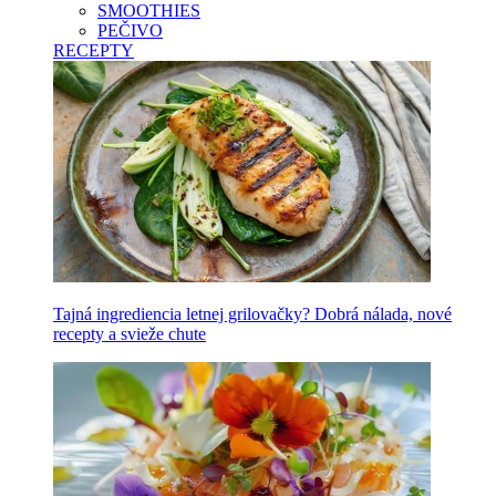
SMOOTHIES
PEČIVO
RECEPTY
Tajná ingrediencia letnej grilovačky? Dobrá nálada, nové
recepty a svieže chute