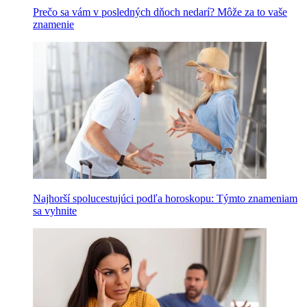
Prečo sa vám v posledných dňoch nedarí? Môže za to vaše
znamenie
Najhorší spolucestujúci podľa horoskopu: Týmto znameniam
sa vyhnite