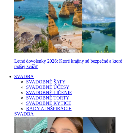
Letné dovolenky 2026: Ktoré krajiny sú bezpečné a ktoré
radšej zvážiť
SVADBA
SVADOBNÉ ŠATY
SVADOBNÉ ÚČESY
SVADOBNÉ LÍČENIE
SVADOBNÉ TORTY
SVADOBNÉ KYTICE
RADY A INŠPIRÁCIE
SVADBA