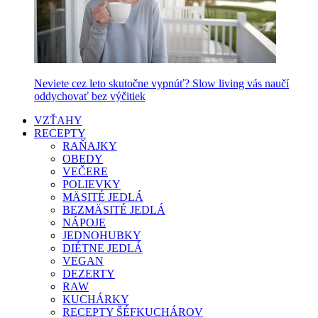
Neviete cez leto skutočne vypnúť? Slow living vás naučí
oddychovať bez výčitiek
VZŤAHY
RECEPTY
RAŇAJKY
OBEDY
VEČERE
POLIEVKY
MÄSITÉ JEDLÁ
BEZMÄSITÉ JEDLÁ
NÁPOJE
JEDNOHUBKY
DIÉTNE JEDLÁ
VEGAN
DEZERTY
RAW
KUCHÁRKY
RECEPTY ŠÉFKUCHÁROV