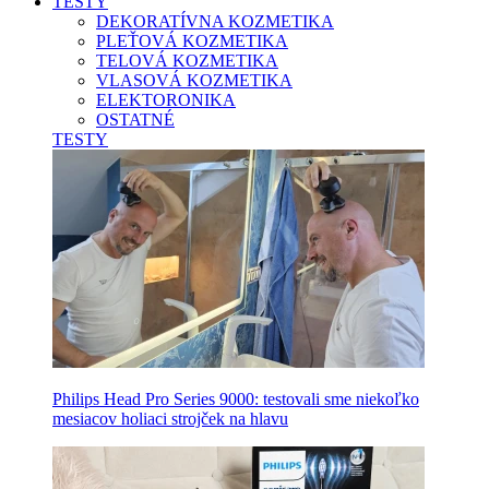
TESTY
DEKORATÍVNA KOZMETIKA
PLEŤOVÁ KOZMETIKA
TELOVÁ KOZMETIKA
VLASOVÁ KOZMETIKA
ELEKTORONIKA
OSTATNÉ
TESTY
Philips Head Pro Series 9000: testovali sme niekoľko
mesiacov holiaci strojček na hlavu