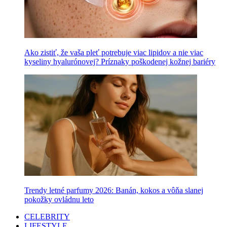
Ako zistiť, že vaša pleť potrebuje viac lipidov a nie viac
kyseliny hyalurónovej? Príznaky poškodenej kožnej bariéry
Trendy letné parfumy 2026: Banán, kokos a vôňa slanej
pokožky ovládnu leto
CELEBRITY
LIFESTYLE