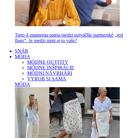
Tieto 4 znamenia patria medzi najväčšie partnerské „red
flags“. Je medzi nimi aj to vaše?
SNÁR
MÓDA
MÓDNE OUTFITY
MÓDNE INŠPIRÁCIE
MÓDNI NÁVRHÁRI
VYROB SI SAMA
MÓDA