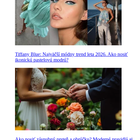
Tiffany Blue: Najväčší módny trend leta 2026. Ako nosiť
ikonickú pastelovú modrú?
Ako nosiť zásnubný prsteň a obrúčku? Moderné pravidlá aj