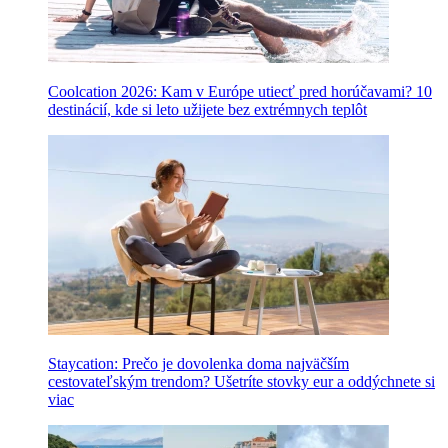
Coolcation 2026: Kam v Európe utiecť pred horúčavami? 10
destinácií, kde si leto užijete bez extrémnych teplôt
Staycation: Prečo je dovolenka doma najväčším
cestovateľským trendom? Ušetríte stovky eur a oddýchnete si
viac