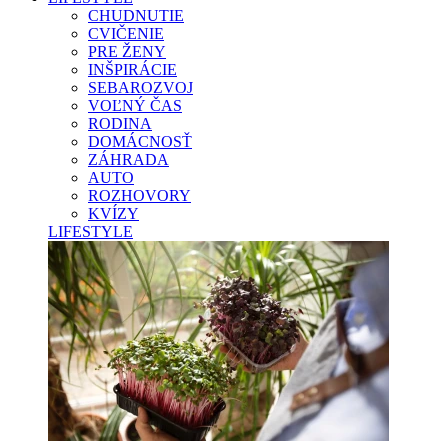
CHUDNUTIE
CVIČENIE
PRE ŽENY
INŠPIRÁCIE
SEBAROZVOJ
VOĽNÝ ČAS
RODINA
DOMÁCNOSŤ
ZÁHRADA
AUTO
ROZHOVORY
KVÍZY
LIFESTYLE