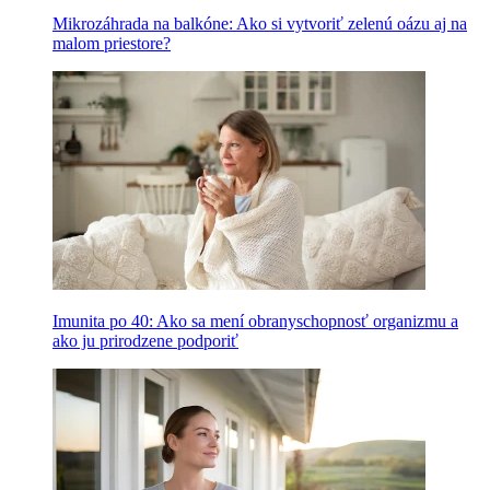
Mikrozáhrada na balkóne: Ako si vytvoriť zelenú oázu aj na
malom priestore?
Imunita po 40: Ako sa mení obranyschopnosť organizmu a
ako ju prirodzene podporiť