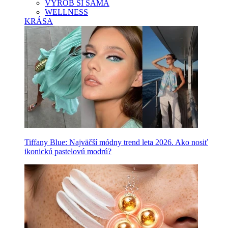
VYROB SI SAMA
WELLNESS
KRÁSA
Tiffany Blue: Najväčší módny trend leta 2026. Ako nosiť
ikonickú pastelovú modrú?