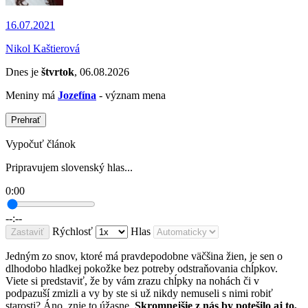
16.07.2021
Nikol Kaštierová
Dnes je
štvrtok
, 06.08.2026
Meniny má
Jozefína
- význam mena
Prehrať
Vypočuť článok
Pripravujem slovenský hlas...
0:00
--:--
Rýchlosť
Hlas
Zastaviť
Jedným zo snov, ktoré má pravdepodobne väčšina žien, je sen o
dlhodobo hladkej pokožke bez potreby odstraňovania chĺpkov.
Viete si predstaviť, že by vám zrazu chĺpky na nohách či v
podpazuší zmizli a vy by ste si už nikdy nemuseli s nimi robiť
starosti? Áno, znie to úžasne.
Skromnejšie z nás by potešilo aj to,