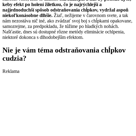
keby efekt po holení žiletkou, čo je najrýchlejší a
najjednoduchší spôsob odstraňovania chĺpkov, vydržal aspoň
niekoľkonásobne dlhšie.
Žiaľ, nežijeme v čarovnom svete, a tak
nám nezostáva nič iné, ako zvádzať svoj boj s chĺpkami opakovane,
samozrejme, za predpokladu, že túžime po hladkých nohách.
Našťastie, dnes sú dostupné rôzne metódy eliminácie ochlpenia,
niektoré dokonca s dlhodobejším efektom.
Nie je vám téma odstraňovania chĺpkov
cudzia?
Reklama