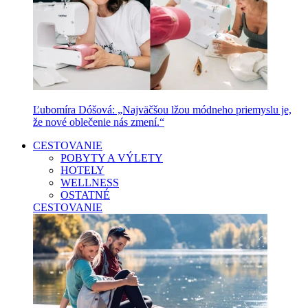
Ľubomíra Dóšová: „Najväčšou lžou módneho priemyslu je,
že nové oblečenie nás zmení.“
CESTOVANIE
POBYTY A VÝLETY
HOTELY
WELLNESS
OSTATNÉ
CESTOVANIE