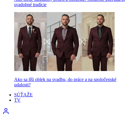
svadobné tradície
Ako sa líši oblek na svadbu, do práce a na spoločenské
udalosti?
SÚŤAŽE
TV