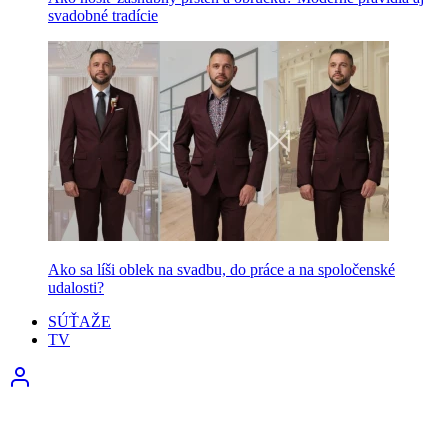
svadobné tradície
Ako sa líši oblek na svadbu, do práce a na spoločenské
udalosti?
SÚŤAŽE
TV