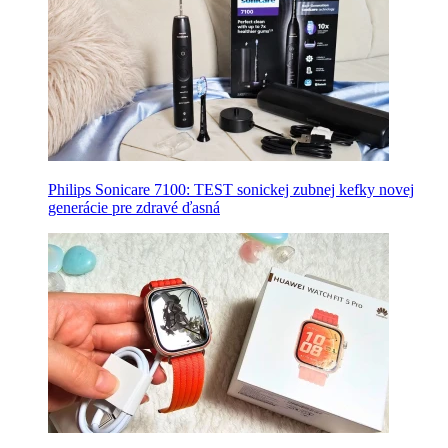
Philips Sonicare 7100: TEST sonickej zubnej kefky novej
generácie pre zdravé ďasná