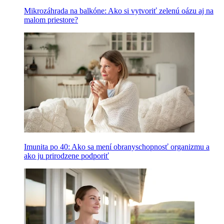
Mikrozáhrada na balkóne: Ako si vytvoriť zelenú oázu aj na
malom priestore?
Imunita po 40: Ako sa mení obranyschopnosť organizmu a
ako ju prirodzene podporiť