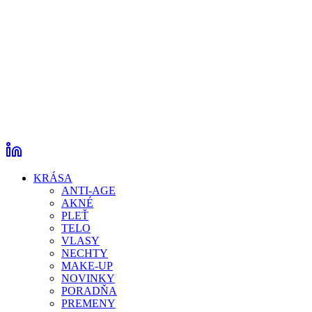
KRÁSA
ANTI-AGE
AKNÉ
PLEŤ
TELO
VLASY
NECHTY
MAKE-UP
NOVINKY
PORADŇA
PREMENY