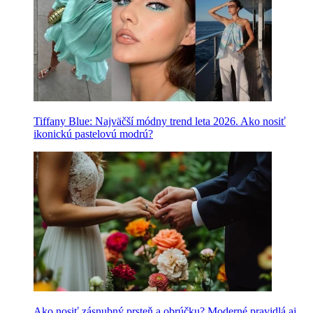
Tiffany Blue: Najväčší módny trend leta 2026. Ako nosiť
ikonickú pastelovú modrú?
Ako nosiť zásnubný prsteň a obrúčku? Moderné pravidlá aj