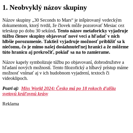
1. Neobvyklý názov skupiny
Názov skupiny „30 Seconds to Mars“ je inšpirovaný vedeckým
dokumentom, ktorý tvrdil, že človek môže pozorovať Mesiac cez
teleskop po dobu 30 sekúnd
. Tento názov metaforicky vyjadruje
túžbu členov skupiny objavovať nové veci a hľadať v nich
hlbšie porozumenie. Taktiež vyjadruje možnosť priblížiť sa k
niečomu, čo je mimo našej dosiahnuteľnej hranici a že môžeme
túto hranicu aj prekročiť, pokiaľ sa na to zamierame.
Názov kapely symbolizuje túžbu po objavovaní, dobrodružstve a
hľadaní nových možností. Tento filozofický a hĺbavý prístup máme
možnosť vnímať aj v ich hudobnom vyjadrení, textoch či
videoklipoch.
Pozri aj:
Miss World 2024: Česko má po 18 rokoch ďalšiu
svetovú kráľovnú krásy
Reklama