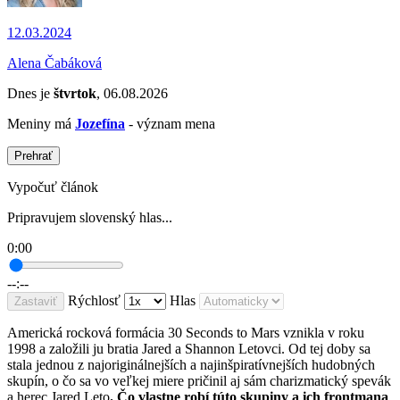
12.03.2024
Alena Čabáková
Dnes je
štvrtok
, 06.08.2026
Meniny má
Jozefína
- význam mena
Prehrať
Vypočuť článok
Pripravujem slovenský hlas...
0:00
--:--
Rýchlosť
Hlas
Zastaviť
Americká rocková formácia 30 Seconds to Mars vznikla v roku
1998 a založili ju bratia Jared a Shannon Letovci. Od tej doby sa
stala jednou z najoriginálnejších a najinšpiratívnejších hudobných
skupín, o čo sa vo veľkej miere pričinil aj sám charizmatický spevák
a herec Jared Leto
. Čo vlastne robí túto skupiny a ich frontmana