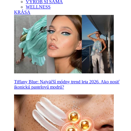
VYROB SI SAMA
WELLNESS
KRÁSA
Tiffany Blue: Najväčší módny trend leta 2026. Ako nosiť
ikonickú pastelovú modrú?