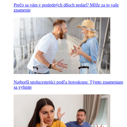
Prečo sa vám v posledných dňoch nedarí? Môže za to vaše
znamenie
Najhorší spolucestujúci podľa horoskopu: Týmto znameniam
sa vyhnite