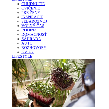
CHUDNUTIE
CVIČENIE
PRE ŽENY
INŠPIRÁCIE
SEBAROZVOJ
VOĽNÝ ČAS
RODINA
DOMÁCNOSŤ
ZÁHRADA
AUTO
ROZHOVORY
KVÍZY
LIFESTYLE