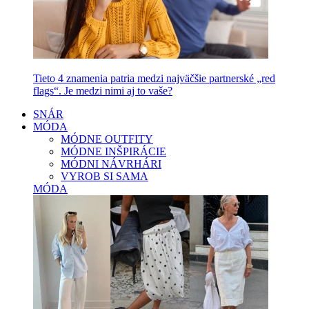
Tieto 4 znamenia patria medzi najväčšie partnerské „red
flags“. Je medzi nimi aj to vaše?
SNÁR
MÓDA
MÓDNE OUTFITY
MÓDNE INŠPIRÁCIE
MÓDNI NÁVRHÁRI
VYROB SI SAMA
MÓDA