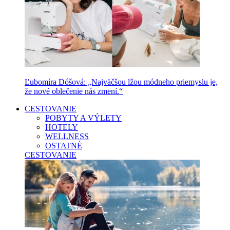
Ľubomíra Dóšová: „Najväčšou lžou módneho priemyslu je,
že nové oblečenie nás zmení.“
CESTOVANIE
POBYTY A VÝLETY
HOTELY
WELLNESS
OSTATNÉ
CESTOVANIE