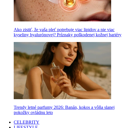
Ako zistiť, že vaša pleť potrebuje viac lipidov a nie viac
kyseliny hyalurónovej? Príznaky poškodenej kožnej bariéry
Trendy letné parfumy 2026: Banán, kokos a vôňa slanej
pokožky ovládnu leto
CELEBRITY
LIFESTYLE