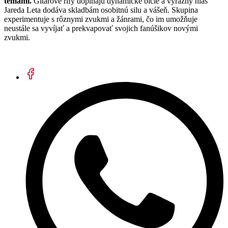
témami.
Gitarové rify dopĺňajú dynamické bicie a výrazný hlas
Jareda Leta dodáva skladbám osobitnú silu a vášeň. Skupina
experimentuje s rôznymi zvukmi a žánrami, čo im umožňuje
neustále sa vyvíjať a prekvapovať svojich fanúšikov novými
zvukmi.