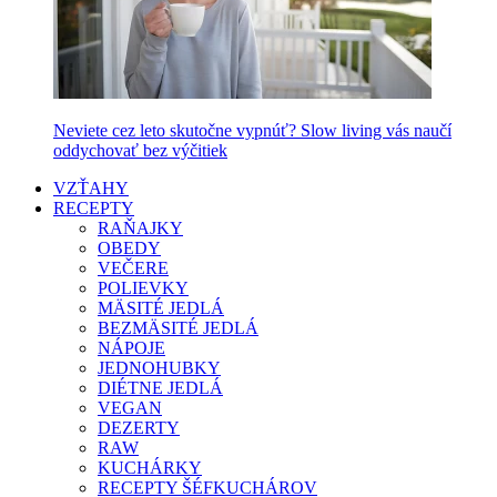
Neviete cez leto skutočne vypnúť? Slow living vás naučí
oddychovať bez výčitiek
VZŤAHY
RECEPTY
RAŇAJKY
OBEDY
VEČERE
POLIEVKY
MÄSITÉ JEDLÁ
BEZMÄSITÉ JEDLÁ
NÁPOJE
JEDNOHUBKY
DIÉTNE JEDLÁ
VEGAN
DEZERTY
RAW
KUCHÁRKY
RECEPTY ŠÉFKUCHÁROV