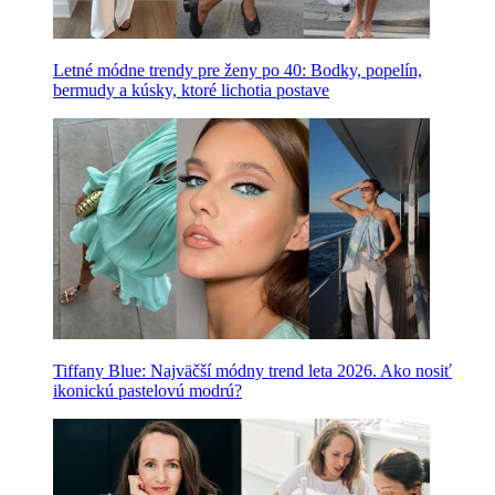
Letné módne trendy pre ženy po 40: Bodky, popelín,
bermudy a kúsky, ktoré lichotia postave
Tiffany Blue: Najväčší módny trend leta 2026. Ako nosiť
ikonickú pastelovú modrú?