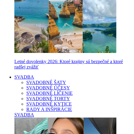
Letné dovolenky 2026: Ktoré krajiny sú bezpečné a ktoré
radšej zvážiť
SVADBA
SVADOBNÉ ŠATY
SVADOBNÉ ÚČESY
SVADOBNÉ LÍČENIE
SVADOBNÉ TORTY
SVADOBNÉ KYTICE
RADY A INŠPIRÁCIE
SVADBA