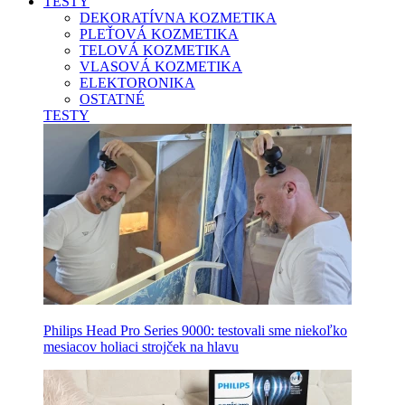
TESTY
DEKORATÍVNA KOZMETIKA
PLEŤOVÁ KOZMETIKA
TELOVÁ KOZMETIKA
VLASOVÁ KOZMETIKA
ELEKTORONIKA
OSTATNÉ
TESTY
Philips Head Pro Series 9000: testovali sme niekoľko
mesiacov holiaci strojček na hlavu