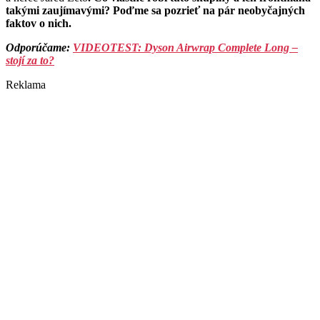
takými zaujímavými? Poďme sa pozrieť na pár neobyčajných
faktov o nich.
Odporúčame:
VIDEOTEST: Dyson Airwrap Complete Long –
stojí za to?
Reklama