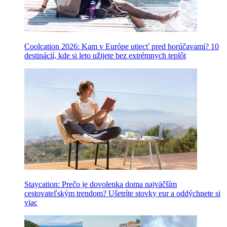
Coolcation 2026: Kam v Európe utiecť pred horúčavami? 10
destinácií, kde si leto užijete bez extrémnych teplôt
Staycation: Prečo je dovolenka doma najväčším
cestovateľským trendom? Ušetríte stovky eur a oddýchnete si
viac