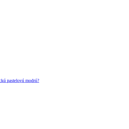
ickú pastelovú modrú?