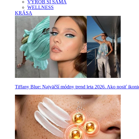
VYROB SI SAMA
WELLNESS
KRÁSA
Tiffany Blue: Najväčší módny trend leta 2026. Ako nosiť ikon