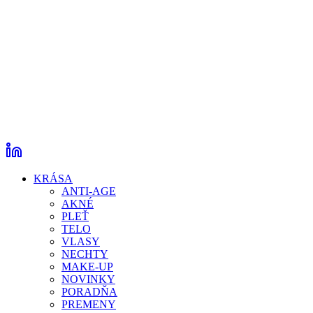
KRÁSA
ANTI-AGE
AKNÉ
PLEŤ
TELO
VLASY
NECHTY
MAKE-UP
NOVINKY
PORADŇA
PREMENY