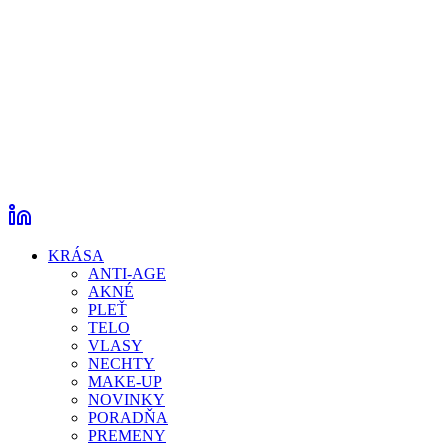
KRÁSA
ANTI-AGE
AKNÉ
PLEŤ
TELO
VLASY
NECHTY
MAKE-UP
NOVINKY
PORADŇA
PREMENY