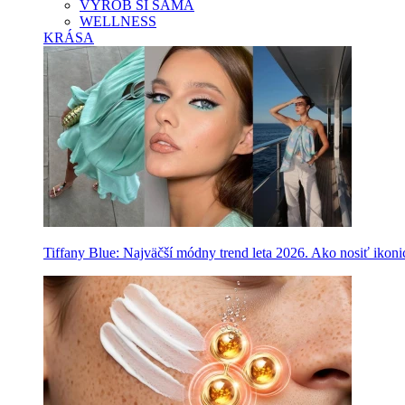
VYROB SI SAMA
WELLNESS
KRÁSA
Tiffany Blue: Najväčší módny trend leta 2026. Ako nosiť ikon