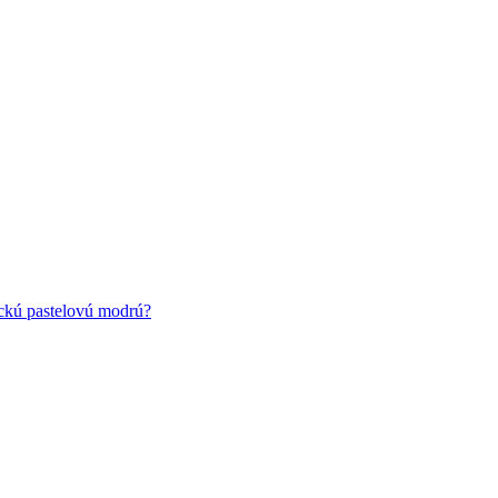
ickú pastelovú modrú?