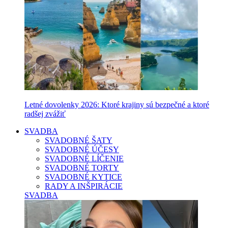
Letné dovolenky 2026: Ktoré krajiny sú bezpečné a ktoré
radšej zvážiť
SVADBA
SVADOBNÉ ŠATY
SVADOBNÉ ÚČESY
SVADOBNÉ LÍČENIE
SVADOBNÉ TORTY
SVADOBNÉ KYTICE
RADY A INŠPIRÁCIE
SVADBA