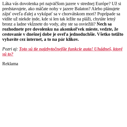
Láka vás dovolenka pri najväčšom jazere v strednej Európe? Už si
predstavujete, ako máčate nohy v jazere Balaton? Alebo plánujete
zájsť oveľa ďalej a vykúpať sa v chorvátskom mori? Poprípade sa
vidíte už niekde inde, kde si len tak ležíte na pláži, chytáte letný
bronz a ladne vkĺznete do vody, aby ste sa osviežili?
Nech sa
rozhodnete pre dovolenku na akomkoľvek mieste, vedzte, že
cestovanie v dnešnej dobe je oveľa jednoduchšie. Všetko totižto
vybavíte cez internet, a to na pár klikov.
Pozri aj:
Toto sú tie najzbytočnejšie funkcie auta! Uhádneš, ktoré
sú to?
Reklama