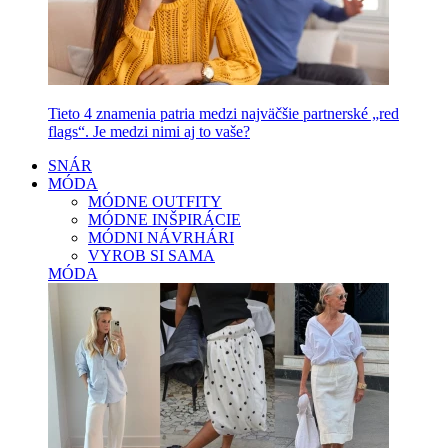
Tieto 4 znamenia patria medzi najväčšie partnerské „red
flags“. Je medzi nimi aj to vaše?
SNÁR
MÓDA
MÓDNE OUTFITY
MÓDNE INŠPIRÁCIE
MÓDNI NÁVRHÁRI
VYROB SI SAMA
MÓDA