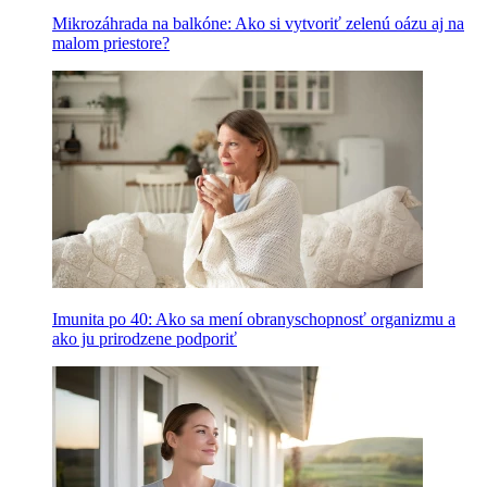
Mikrozáhrada na balkóne: Ako si vytvoriť zelenú oázu aj na
malom priestore?
Imunita po 40: Ako sa mení obranyschopnosť organizmu a
ako ju prirodzene podporiť