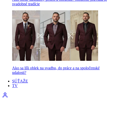
svadobné tradície
Ako sa líši oblek na svadbu, do práce a na spoločenské
udalosti?
SÚŤAŽE
TV