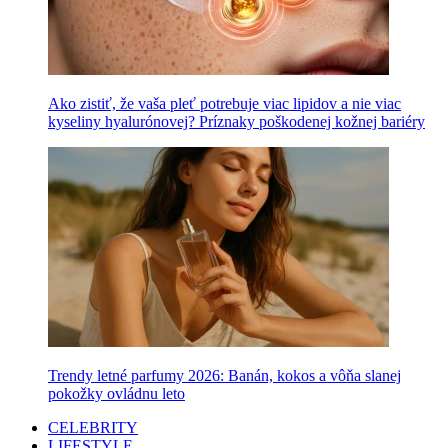
Ako zistiť, že vaša pleť potrebuje viac lipidov a nie viac
kyseliny hyalurónovej? Príznaky poškodenej kožnej bariéry
Trendy letné parfumy 2026: Banán, kokos a vôňa slanej
pokožky ovládnu leto
CELEBRITY
LIFESTYLE