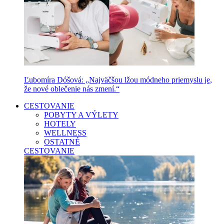
Ľubomíra Dóšová: „Najväčšou lžou módneho priemyslu je,
že nové oblečenie nás zmení.“
CESTOVANIE
POBYTY A VÝLETY
HOTELY
WELLNESS
OSTATNÉ
CESTOVANIE