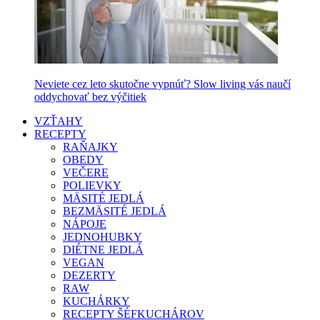
Neviete cez leto skutočne vypnúť? Slow living vás naučí
oddychovať bez výčitiek
VZŤAHY
RECEPTY
RAŇAJKY
OBEDY
VEČERE
POLIEVKY
MÄSITÉ JEDLÁ
BEZMÄSITÉ JEDLÁ
NÁPOJE
JEDNOHUBKY
DIÉTNE JEDLÁ
VEGAN
DEZERTY
RAW
KUCHÁRKY
RECEPTY ŠÉFKUCHÁROV