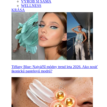
VYROB SI SAMA
WELLNESS
KRÁSA
Tiffany Blue: Najväčší módny trend leta 2026. Ako nosiť
ikonickú pastelovú modrú?