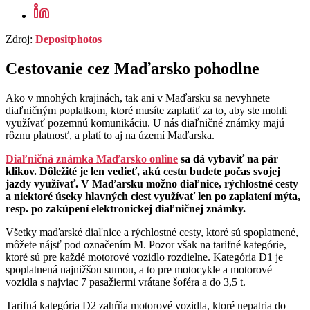
Zdroj:
Depositphotos
Cestovanie cez Maďarsko pohodlne
Ako v mnohých krajinách, tak ani v Maďarsku sa nevyhnete
diaľničným poplatkom, ktoré musíte zaplatiť za to, aby ste mohli
využívať pozemnú komunikáciu. U nás diaľničné známky majú
rôznu platnosť, a platí to aj na území Maďarska.
Diaľničná známka Maďarsko online
sa dá vybaviť na pár
klikov. Dôležité je len vedieť, akú cestu budete počas svojej
jazdy využívať. V Maďarsku možno diaľnice, rýchlostné cesty
a niektoré úseky hlavných ciest využívať len po zaplatení mýta,
resp. po zakúpení elektronickej diaľničnej známky.
Všetky maďarské diaľnice a rýchlostné cesty, ktoré sú spoplatnené,
môžete nájsť pod označením M. Pozor však na tarifné kategórie,
ktoré sú pre každé motorové vozidlo rozdielne. Kategória D1 je
spoplatnená najnižšou sumou, a to pre motocykle a motorové
vozidla s najviac 7 pasažiermi vrátane šoféra a do 3,5 t.
Tarifná kategória D2 zahŕňa motorové vozidla, ktoré nepatria do