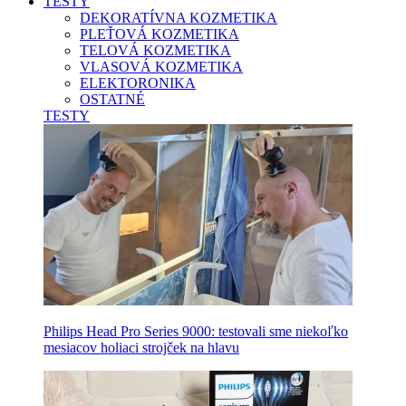
TESTY
DEKORATÍVNA KOZMETIKA
PLEŤOVÁ KOZMETIKA
TELOVÁ KOZMETIKA
VLASOVÁ KOZMETIKA
ELEKTORONIKA
OSTATNÉ
TESTY
Philips Head Pro Series 9000: testovali sme niekoľko
mesiacov holiaci strojček na hlavu