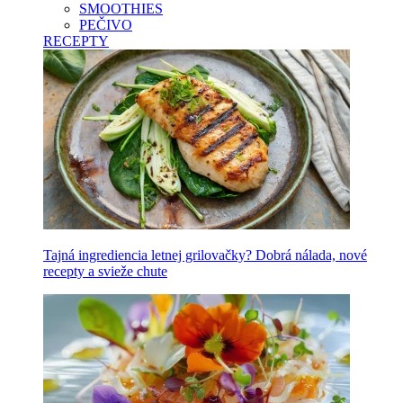
SMOOTHIES
PEČIVO
RECEPTY
Tajná ingrediencia letnej grilovačky? Dobrá nálada, nové
recepty a svieže chute