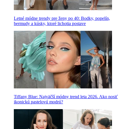
Letné módne trendy pre ženy po 40: Bodky, popelín,
bermudy a kúsky, ktoré lichotia postave
Tiffany Blue: Najväčší módny trend leta 2026. Ako nosiť
ikonickú pastelovú modrú?