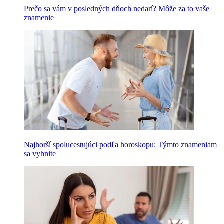
Prečo sa vám v posledných dňoch nedarí? Môže za to vaše
znamenie
Najhorší spolucestujúci podľa horoskopu: Týmto znameniam
sa vyhnite