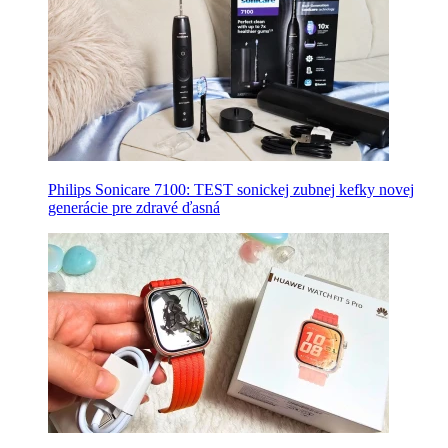
Philips Sonicare 7100: TEST sonickej zubnej kefky novej
generácie pre zdravé ďasná