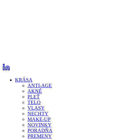
KRÁSA
ANTI-AGE
AKNÉ
PLEŤ
TELO
VLASY
NECHTY
MAKE-UP
NOVINKY
PORADŇA
PREMENY