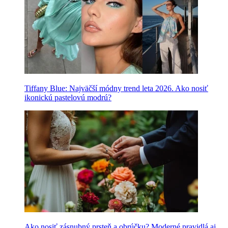
Tiffany Blue: Najväčší módny trend leta 2026. Ako nosiť
ikonickú pastelovú modrú?
Ako nosiť zásnubný prsteň a obrúčku? Moderné pravidlá aj