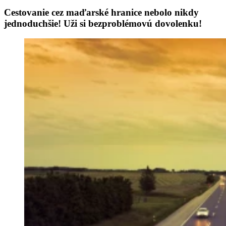
Cestovanie cez maďarské hranice nebolo nikdy
jednoduchšie! Uži si bezproblémovú dovolenku!