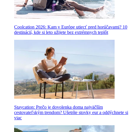
Coolcation 2026: Kam v Európe utiecť pred horúčavami? 10
destinácií, kde si leto užijete bez extrémnych teplôt
Staycation: Prečo je dovolenka doma najväčším
cestovateľským trendom? Ušetríte stovky eur a oddýchnete si
viac