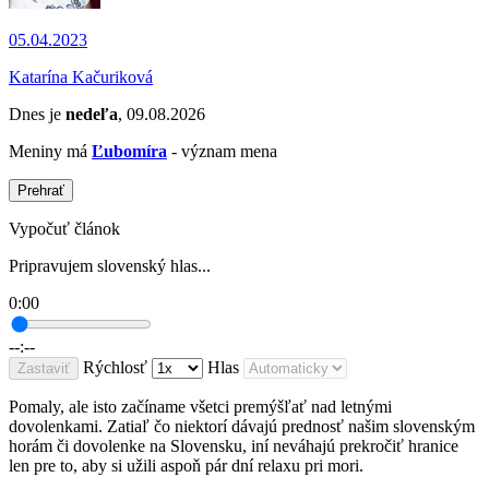
05.04.2023
Katarína Kačuriková
Dnes je
nedeľa
, 09.08.2026
Meniny má
Ľubomíra
- význam mena
Prehrať
Vypočuť článok
Pripravujem slovenský hlas...
0:00
--:--
Rýchlosť
Hlas
Zastaviť
Pomaly, ale isto začíname všetci premýšľať nad letnými
dovolenkami. Zatiaľ čo niektorí dávajú prednosť našim slovenským
horám či dovolenke na Slovensku, iní neváhajú prekročiť hranice
len pre to, aby si užili aspoň pár dní relaxu pri mori.