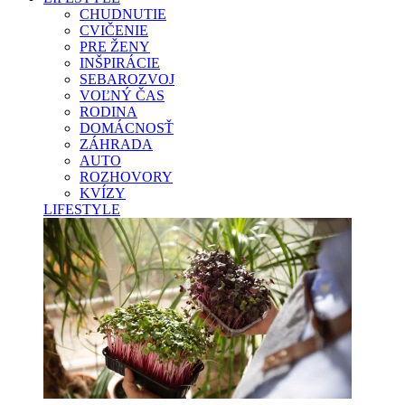
CHUDNUTIE
CVIČENIE
PRE ŽENY
INŠPIRÁCIE
SEBAROZVOJ
VOĽNÝ ČAS
RODINA
DOMÁCNOSŤ
ZÁHRADA
AUTO
ROZHOVORY
KVÍZY
LIFESTYLE