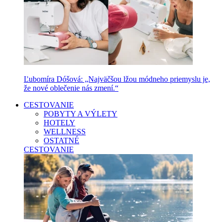
Ľubomíra Dóšová: „Najväčšou lžou módneho priemyslu je,
že nové oblečenie nás zmení.“
CESTOVANIE
POBYTY A VÝLETY
HOTELY
WELLNESS
OSTATNÉ
CESTOVANIE