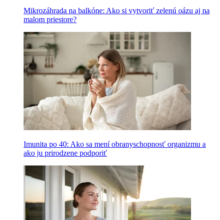
Mikrozáhrada na balkóne: Ako si vytvoriť zelenú oázu aj na
malom priestore?
Imunita po 40: Ako sa mení obranyschopnosť organizmu a
ako ju prirodzene podporiť