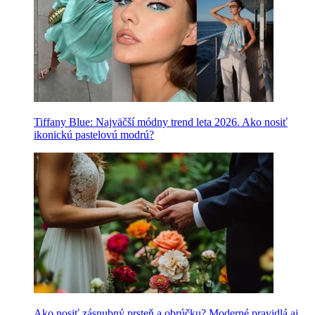
Tiffany Blue: Najväčší módny trend leta 2026. Ako nosiť
ikonickú pastelovú modrú?
Ako nosiť zásnubný prsteň a obrúčku? Moderné pravidlá aj