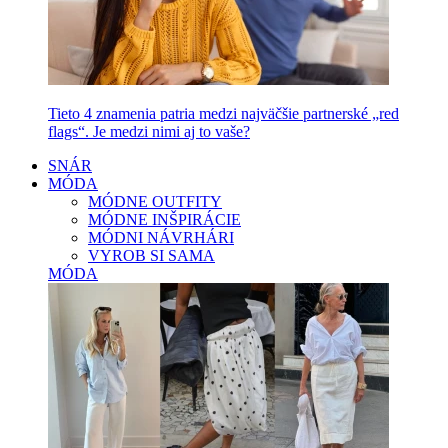
Tieto 4 znamenia patria medzi najväčšie partnerské „red
flags“. Je medzi nimi aj to vaše?
SNÁR
MÓDA
MÓDNE OUTFITY
MÓDNE INŠPIRÁCIE
MÓDNI NÁVRHÁRI
VYROB SI SAMA
MÓDA