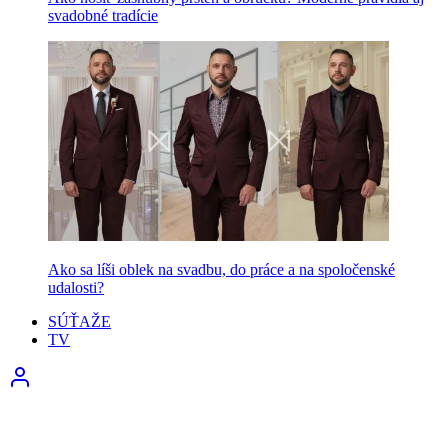
svadobné tradície
Ako sa líši oblek na svadbu, do práce a na spoločenské
udalosti?
SÚŤAŽE
TV