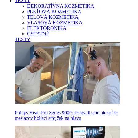
TESTY
DEKORATÍVNA KOZMETIKA
PLEŤOVÁ KOZMETIKA
TELOVÁ KOZMETIKA
VLASOVÁ KOZMETIKA
ELEKTORONIKA
OSTATNÉ
TESTY
Philips Head Pro Series 9000: testovali sme niekoľko
mesiacov holiaci strojček na hlavu