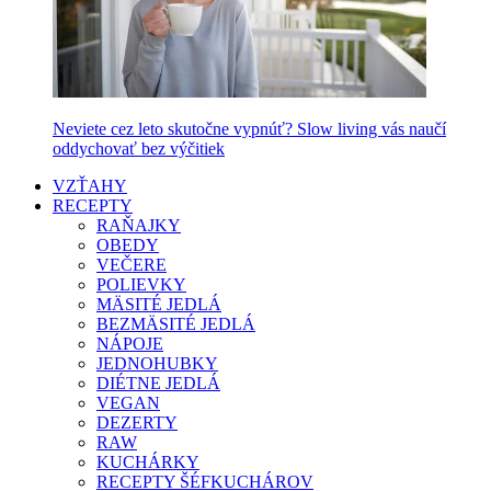
Neviete cez leto skutočne vypnúť? Slow living vás naučí
oddychovať bez výčitiek
VZŤAHY
RECEPTY
RAŇAJKY
OBEDY
VEČERE
POLIEVKY
MÄSITÉ JEDLÁ
BEZMÄSITÉ JEDLÁ
NÁPOJE
JEDNOHUBKY
DIÉTNE JEDLÁ
VEGAN
DEZERTY
RAW
KUCHÁRKY
RECEPTY ŠÉFKUCHÁROV