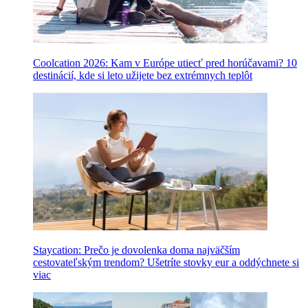
Coolcation 2026: Kam v Európe utiecť pred horúčavami? 10
destinácií, kde si leto užijete bez extrémnych teplôt
Staycation: Prečo je dovolenka doma najväčším
cestovateľským trendom? Ušetríte stovky eur a oddýchnete si
viac