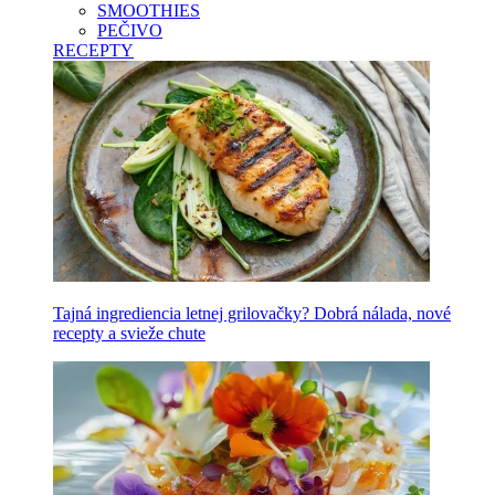
SMOOTHIES
PEČIVO
RECEPTY
Tajná ingrediencia letnej grilovačky? Dobrá nálada, nové
recepty a svieže chute