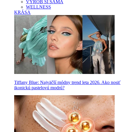
VYROB SI SAMA
WELLNESS
KRÁSA
Tiffany Blue: Najväčší módny trend leta 2026. Ako nosiť
ikonickú pastelovú modrú?