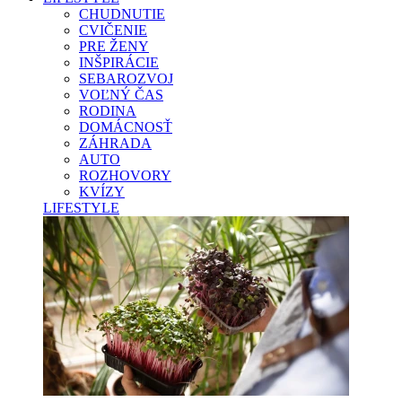
CHUDNUTIE
CVIČENIE
PRE ŽENY
INŠPIRÁCIE
SEBAROZVOJ
VOĽNÝ ČAS
RODINA
DOMÁCNOSŤ
ZÁHRADA
AUTO
ROZHOVORY
KVÍZY
LIFESTYLE