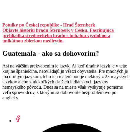
Potulky po Českej republike - Hrad Šternberk
Objavte históriu hradu Šternberk v Česku. Fascinujúca
prehliadka stredovekého hradu s bohatou výzdobou a
unikátnou zbierkou medirytín.
Guatemala - ako sa dohovorím?
Asi najväčším prekvapením je jazyk. Aj keď úradný jazyk je v tejto
krajine španielčina, neovládajú ju všetci obyvatelia. Pre mnohých je
iba druhým jazykom, lebo ich materčinou je niektorý z 23 mayských
jazykov alebo z niekoľkých ďalších indiánskych jazykov
nemayského pôvodu. Dnes sa na mieste však vyskytuje pomerne
veľa sprievodcov, s ktorými sa dohovoríte bezproblémovo po
anglicky.