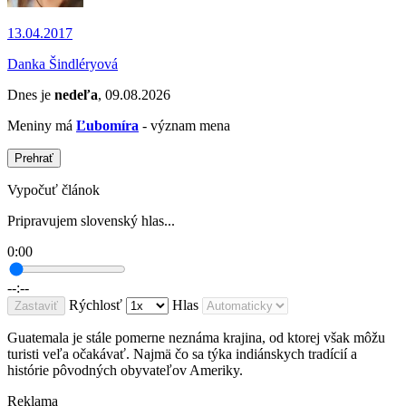
13.04.2017
Danka Šindléryová
Dnes je
nedeľa
, 09.08.2026
Meniny má
Ľubomíra
- význam mena
Prehrať
Vypočuť článok
Pripravujem slovenský hlas...
0:00
--:--
Rýchlosť
Hlas
Zastaviť
Guatemala je stále pomerne neznáma krajina, od ktorej však môžu
turisti veľa očakávať. Najmä čo sa týka indiánskych tradícií a
histórie pôvodných obyvateľov Ameriky.
Reklama