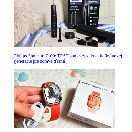
Philips Sonicare 7100: TEST sonickej zubnej kefky novej
generácie pre zdravé ďasná