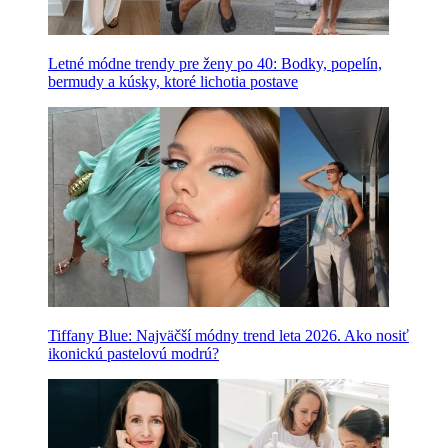
Letné módne trendy pre ženy po 40: Bodky, popelín,
bermudy a kúsky, ktoré lichotia postave
Tiffany Blue: Najväčší módny trend leta 2026. Ako nosiť
ikonickú pastelovú modrú?