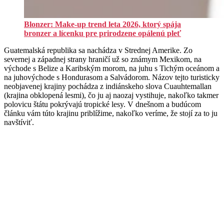
Blonzer: Make-up trend leta 2026, ktorý spája
bronzer a lícenku pre prirodzene opálenú pleť
Guatemalská republika sa nachádza v Strednej Amerike. Zo
severnej a západnej strany hraničí už so známym Mexikom, na
východe s Belize a Karibským morom, na juhu s Tichým oceánom a
na juhovýchode s Hondurasom a Salvádorom. Názov tejto turisticky
neobjavenej krajiny pochádza z indiánskeho slova Cuauhtemallan
(krajina obklopená lesmi), čo ju aj naozaj vystihuje, nakoľko takmer
polovicu štátu pokrývajú tropické lesy. V dnešnom a budúcom
článku vám túto krajinu priblížime, nakoľko veríme, že stojí za to ju
navštíviť.