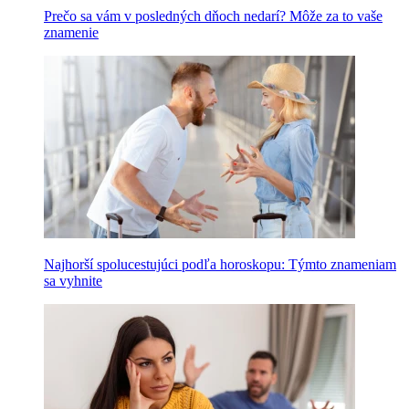
Prečo sa vám v posledných dňoch nedarí? Môže za to vaše
znamenie
Najhorší spolucestujúci podľa horoskopu: Týmto znameniam
sa vyhnite