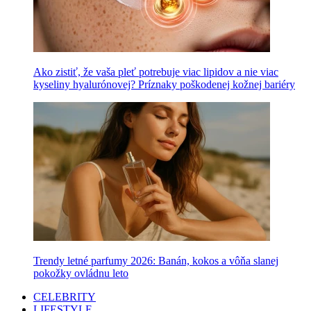
Ako zistiť, že vaša pleť potrebuje viac lipidov a nie viac
kyseliny hyalurónovej? Príznaky poškodenej kožnej bariéry
Trendy letné parfumy 2026: Banán, kokos a vôňa slanej
pokožky ovládnu leto
CELEBRITY
LIFESTYLE