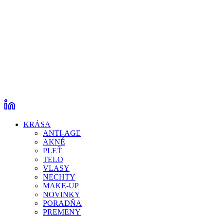
KRÁSA
ANTI-AGE
AKNÉ
PLEŤ
TELO
VLASY
NECHTY
MAKE-UP
NOVINKY
PORADŇA
PREMENY