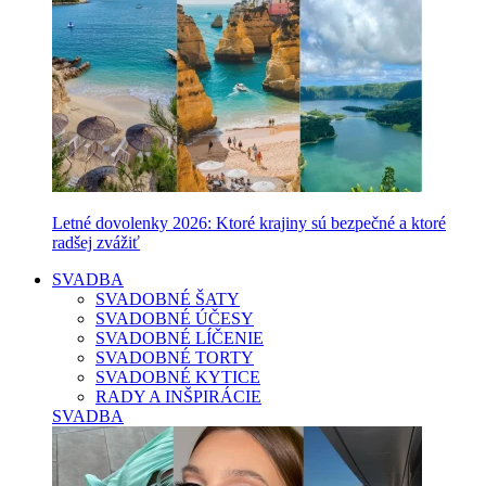
Letné dovolenky 2026: Ktoré krajiny sú bezpečné a ktoré
radšej zvážiť
SVADBA
SVADOBNÉ ŠATY
SVADOBNÉ ÚČESY
SVADOBNÉ LÍČENIE
SVADOBNÉ TORTY
SVADOBNÉ KYTICE
RADY A INŠPIRÁCIE
SVADBA