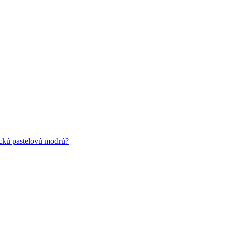
ickú pastelovú modrú?