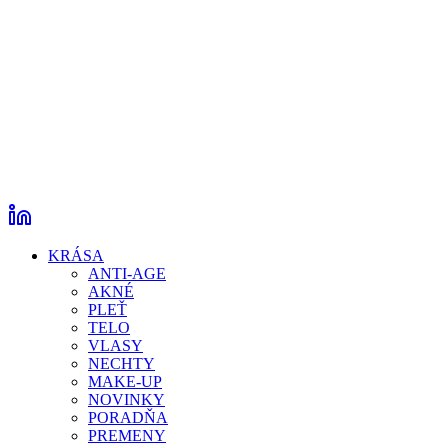
KRÁSA
ANTI-AGE
AKNÉ
PLEŤ
TELO
VLASY
NECHTY
MAKE-UP
NOVINKY
PORADŇA
PREMENY