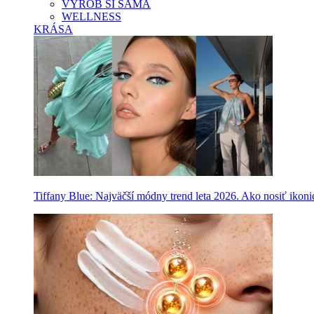
VYROB SI SAMA
WELLNESS
KRÁSA
Tiffany Blue: Najväčší módny trend leta 2026. Ako nosiť ikon