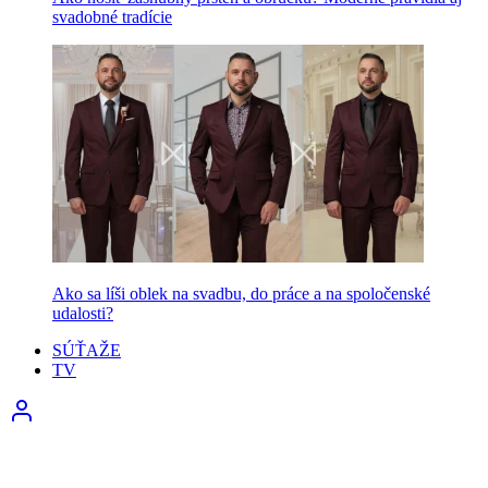
svadobné tradície
Ako sa líši oblek na svadbu, do práce a na spoločenské
udalosti?
SÚŤAŽE
TV