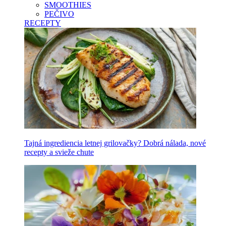
SMOOTHIES
PEČIVO
RECEPTY
Tajná ingrediencia letnej grilovačky? Dobrá nálada, nové
recepty a svieže chute