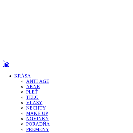
KRÁSA
ANTI-AGE
AKNÉ
PLEŤ
TELO
VLASY
NECHTY
MAKE-UP
NOVINKY
PORADŇA
PREMENY