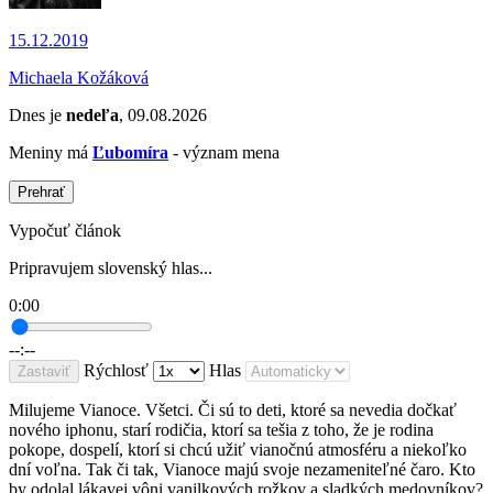
15.12.2019
Michaela Kožáková
Dnes je
nedeľa
, 09.08.2026
Meniny má
Ľubomíra
- význam mena
Prehrať
Vypočuť článok
Pripravujem slovenský hlas...
0:00
--:--
Rýchlosť
Hlas
Zastaviť
Milujeme Vianoce. Všetci. Či sú to deti, ktoré sa nevedia dočkať
nového iphonu, starí rodičia, ktorí sa tešia z toho, že je rodina
pokope, dospelí, ktorí si chcú užiť vianočnú atmosféru a niekoľko
dní voľna. Tak či tak, Vianoce majú svoje nezameniteľné čaro. Kto
by odolal lákavej vôni vanilkových rožkov a sladkých medovníkov?