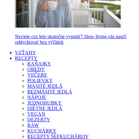
Neviete cez leto skutočne vypnúť? Slow living vás naučí
oddychovať bez výčitiek
VZŤAHY
RECEPTY
RAŇAJKY
OBEDY
VEČERE
POLIEVKY
MÄSITÉ JEDLÁ
BEZMÄSITÉ JEDLÁ
NÁPOJE
JEDNOHUBKY
DIÉTNE JEDLÁ
VEGAN
DEZERTY
RAW
KUCHÁRKY
RECEPTY ŠÉFKUCHÁROV