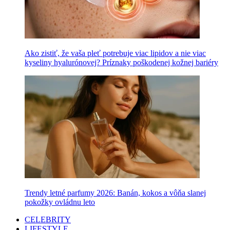
Ako zistiť, že vaša pleť potrebuje viac lipidov a nie viac
kyseliny hyalurónovej? Príznaky poškodenej kožnej bariéry
Trendy letné parfumy 2026: Banán, kokos a vôňa slanej
pokožky ovládnu leto
CELEBRITY
LIFESTYLE