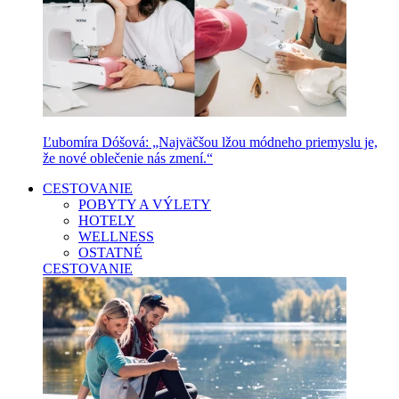
Ľubomíra Dóšová: „Najväčšou lžou módneho priemyslu je,
že nové oblečenie nás zmení.“
CESTOVANIE
POBYTY A VÝLETY
HOTELY
WELLNESS
OSTATNÉ
CESTOVANIE