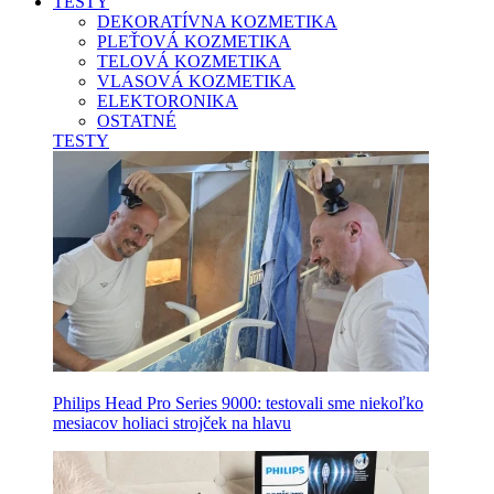
TESTY
DEKORATÍVNA KOZMETIKA
PLEŤOVÁ KOZMETIKA
TELOVÁ KOZMETIKA
VLASOVÁ KOZMETIKA
ELEKTORONIKA
OSTATNÉ
TESTY
Philips Head Pro Series 9000: testovali sme niekoľko
mesiacov holiaci strojček na hlavu