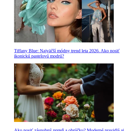
Tiffany Blue: Najväčší módny trend leta 2026. Ako nosiť
ikonickú pastelovú modrú?
Ako nosiť zásnubný prsteň a obrúčku? Moderné pravidlá aj