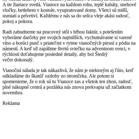
A tie žiariace svetlá. Vianoce na každom rohu, teplé kabáty, snehové
vločky, betlehem v kostole, vyupratované domy. Všetci sú milší,
usmiati a prívetiví. Každému z nás sa do srdca vleje akási radosť,
pokoj a pokora.
Radi zabudneme na pracovný stôl s hŕbou faktúr, s potešením
vyberáme darčeky pre svojich najmilších, vychutnávame si varené
víno a horúci punč s priateľmi v rytme vianočných piesní z pódia na
námestí. A keď už zapálime štvrtú sviečku na adventnom venci, v
rýchlosti doťahujeme posledné detaily, aby bol Štedrý
večer dokonalý.
Vianočná nálada je tak nákazlivá, že nám je niektorým aj ľúto, keď
odkladáme do škatúľ ozdoby zo stromčeka. Ale potom si
spomenieme, že o rok sú tu Vianoce zas a všetok ten zhon, radosť,
plné nákupné centrá a pozlátka nás znova prekvapia už začiatkom
novembra.
Reklama