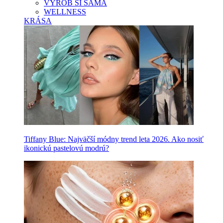
VYROB SI SAMA
WELLNESS
KRÁSA
Tiffany Blue: Najväčší módny trend leta 2026. Ako nosiť
ikonickú pastelovú modrú?