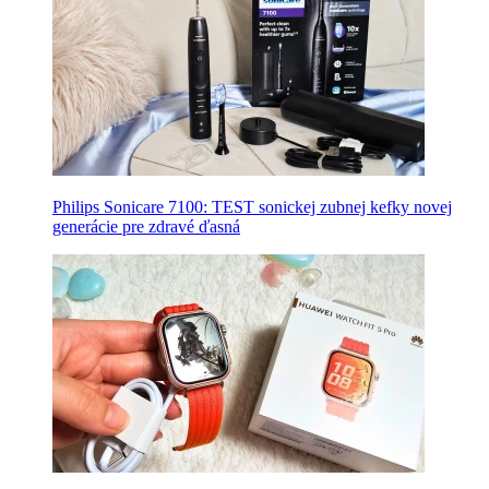
Philips Sonicare 7100: TEST sonickej zubnej kefky novej
generácie pre zdravé ďasná