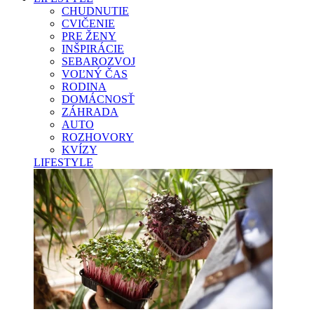
CHUDNUTIE
CVIČENIE
PRE ŽENY
INŠPIRÁCIE
SEBAROZVOJ
VOĽNÝ ČAS
RODINA
DOMÁCNOSŤ
ZÁHRADA
AUTO
ROZHOVORY
KVÍZY
LIFESTYLE