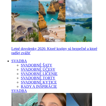
Letné dovolenky 2026: Ktoré krajiny sú bezpečné a ktoré
radšej zvážiť
SVADBA
SVADOBNÉ ŠATY
SVADOBNÉ ÚČESY
SVADOBNÉ LÍČENIE
SVADOBNÉ TORTY
SVADOBNÉ KYTICE
RADY A INŠPIRÁCIE
SVADBA