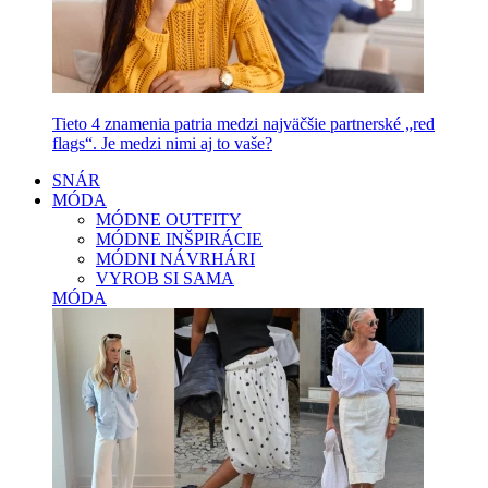
Tieto 4 znamenia patria medzi najväčšie partnerské „red
flags“. Je medzi nimi aj to vaše?
SNÁR
MÓDA
MÓDNE OUTFITY
MÓDNE INŠPIRÁCIE
MÓDNI NÁVRHÁRI
VYROB SI SAMA
MÓDA