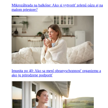
Mikrozáhrada na balkóne: Ako si vytvoriť zelenú oázu aj na
malom priestore?
Imunita po 40: Ako sa mení obranyschopnosť organizmu a
ako ju prirodzene podporiť