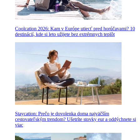
Coolcation 2026: Kam v Európe utiecť pred horúčavami? 10
destinácií, kde si leto užijete bez extrémnych teplôt
Staycation: Prečo je dovolenka doma najväčším
cestovateľským trendom? Ušetríte stovky eur a oddýchnete si
viac