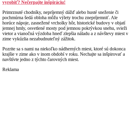
vyrobiť? Nečerpajte inšpiráciu!
Primrznuté chodníky, nepríjemný dážď alebo husté sneženie či
pochmúrna šedá obloha môžu výlety trochu znepríjemniť. Ale
horúce nápoje, zasnežené vrcholky hôr, historické budovy v objatí
jemnej hmly, osvetlené mosty pod jemnou pokrývkou snehu, svieži
vietor a vianočná výzdoba hneď zlepšia náladu a z návštevy miest v
zime vykúzlia nezabudnuteľný zážitok.
Pozrite sa s nami na niekoľko nádherných miest, ktoré sú dokonca
krajšie v zime ako v inom období v roku. Nechajte sa inšpirovať a
navštívte jedno z týchto čarovných miest.
Reklama