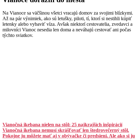
Na Vianoce sa väčšinou všetci vracajú domov za svojimi blízkymi.
Až na pár výnimiek, ako sú letušky, piloti, tí, ktorí si nestihli kúpiť
letenky alebo vybaviť víza. Avšak niektorí cestovatelia, zvedavci a
milovníci Vianoc nesedia len doma a neváhajú cestovať ani počas
týchto sviatkov.
Vianočná ikebana nielen na stôl: 25 najkrajších inšpirácií
Vianočná ikebana nemusí skrášľovať len štedrovečerný stôl.
Pokojne ju môžete mať aj v obývačke či predsieni. Ale ako si ju