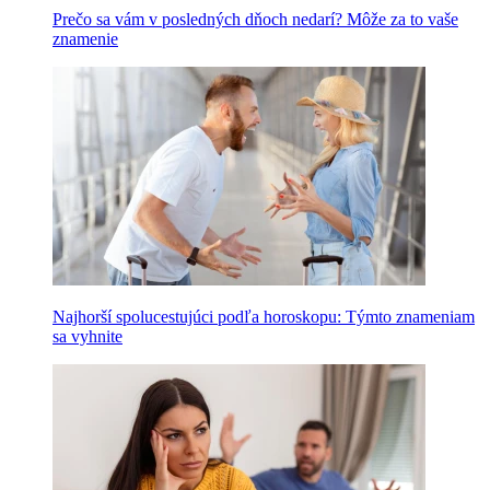
Prečo sa vám v posledných dňoch nedarí? Môže za to vaše
znamenie
Najhorší spolucestujúci podľa horoskopu: Týmto znameniam
sa vyhnite