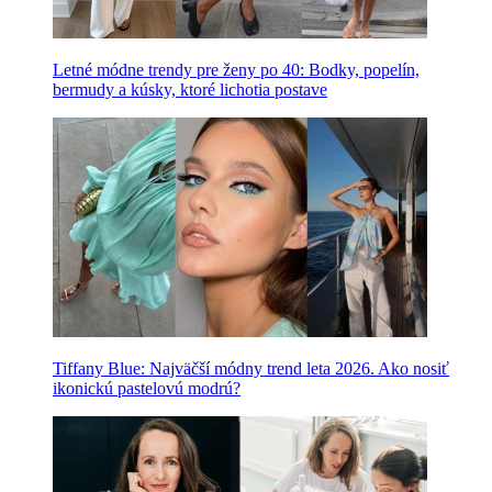
Letné módne trendy pre ženy po 40: Bodky, popelín,
bermudy a kúsky, ktoré lichotia postave
Tiffany Blue: Najväčší módny trend leta 2026. Ako nosiť
ikonickú pastelovú modrú?