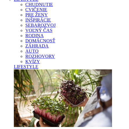
CHUDNUTIE
CVIČENIE
PRE ŽENY
INŠPIRÁCIE
SEBAROZVOJ
VOĽNÝ ČAS
RODINA
DOMÁCNOSŤ
ZÁHRADA
AUTO
ROZHOVORY
KVÍZY
LIFESTYLE