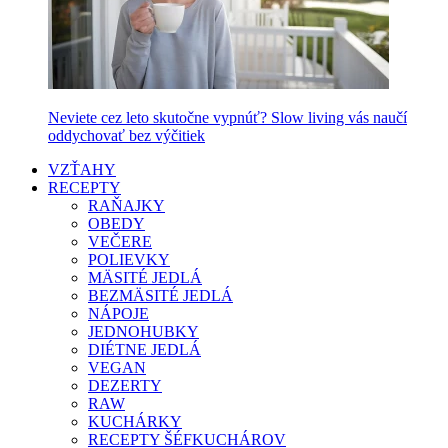
Neviete cez leto skutočne vypnúť? Slow living vás naučí
oddychovať bez výčitiek
VZŤAHY
RECEPTY
RAŇAJKY
OBEDY
VEČERE
POLIEVKY
MÄSITÉ JEDLÁ
BEZMÄSITÉ JEDLÁ
NÁPOJE
JEDNOHUBKY
DIÉTNE JEDLÁ
VEGAN
DEZERTY
RAW
KUCHÁRKY
RECEPTY ŠÉFKUCHÁROV