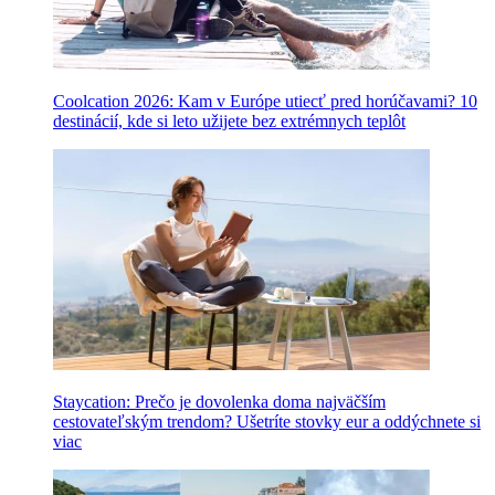
Coolcation 2026: Kam v Európe utiecť pred horúčavami? 10
destinácií, kde si leto užijete bez extrémnych teplôt
Staycation: Prečo je dovolenka doma najväčším
cestovateľským trendom? Ušetríte stovky eur a oddýchnete si
viac