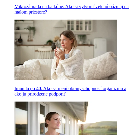
Mikrozáhrada na balkóne: Ako si vytvoriť zelenú oázu aj na
malom priestore?
Imunita po 40: Ako sa mení obranyschopnosť organizmu a
ako ju prirodzene podporiť