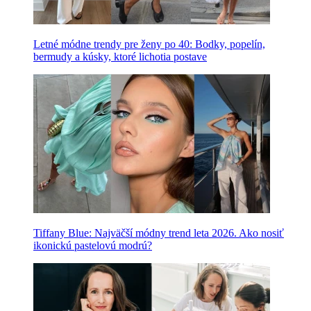
Letné módne trendy pre ženy po 40: Bodky, popelín,
bermudy a kúsky, ktoré lichotia postave
Tiffany Blue: Najväčší módny trend leta 2026. Ako nosiť
ikonickú pastelovú modrú?