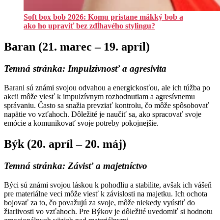
Soft box bob 2026: Komu pristane mäkký bob a
ako ho upraviť bez zdĺhavého stylingu?
Baran (21. marec – 19. apríl)
Temná stránka:
Impulzívnosť a agresivita
Barani sú známi svojou odvahou a energickosťou, ale ich túžba po
akcii môže viesť k impulzívnym rozhodnutiam a agresívnemu
správaniu. Často sa snažia prevziať kontrolu, čo môže spôsobovať
napätie vo vzťahoch. Dôležité je naučiť sa, ako spracovať svoje
emócie a komunikovať svoje potreby pokojnejšie.
Býk (20. apríl – 20. máj)
Temná stránka:
Závisť a majetníctvo
Býci sú známi svojou láskou k pohodliu a stabilite, avšak ich vášeň
pre materiálne veci môže viesť k závislosti na majetku. Ich ochota
bojovať za to, čo považujú za svoje, môže niekedy vyústiť do
žiarlivosti vo vzťahoch. Pre Býkov je dôležité uvedomiť si hodnotu