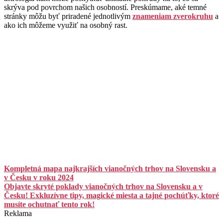
skrýva pod povrchom našich osobností. Preskúmame, aké temné
stránky môžu byť priradené jednotlivým
znameniam zverokruhu
a
ako ich môžeme využiť na osobný rast.
Kompletná mapa najkrajších vianočných trhov na Slovensku a
v Česku v roku 2024
Objavte skryté poklady vianočných trhov na Slovensku a v
Česku! Exkluzívne tipy, magické miesta a tajné pochúťky, ktoré
musíte ochutnať tento rok!
Reklama