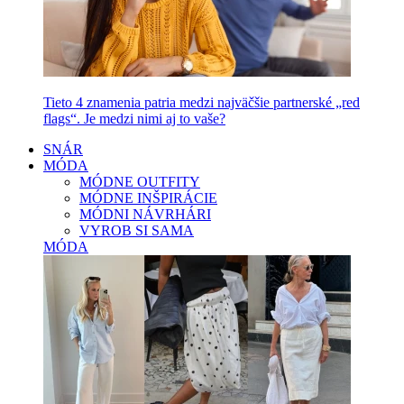
Tieto 4 znamenia patria medzi najväčšie partnerské „red
flags“. Je medzi nimi aj to vaše?
SNÁR
MÓDA
MÓDNE OUTFITY
MÓDNE INŠPIRÁCIE
MÓDNI NÁVRHÁRI
VYROB SI SAMA
MÓDA