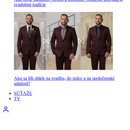
svadobné tradície
Ako sa líši oblek na svadbu, do práce a na spoločenské
udalosti?
SÚŤAŽE
TV