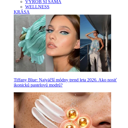
VYROB SI SAMA
WELLNESS
KRÁSA
Tiffany Blue: Najväčší módny trend leta 2026. Ako nosiť
ikonickú pastelovú modrú?