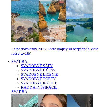
Letné dovolenky 2026: Ktoré krajiny sú bezpečné a ktoré
radšej zvážiť
SVADBA
SVADOBNÉ ŠATY
SVADOBNÉ ÚČESY
SVADOBNÉ LÍČENIE
SVADOBNÉ TORTY
SVADOBNÉ KYTICE
RADY A INŠPIRÁCIE
SVADBA