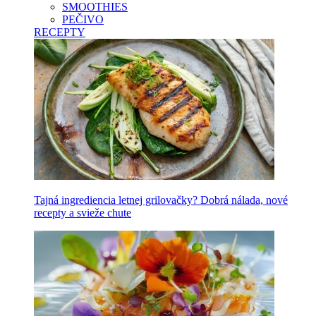
SMOOTHIES
PEČIVO
RECEPTY
Tajná ingrediencia letnej grilovačky? Dobrá nálada, nové
recepty a svieže chute