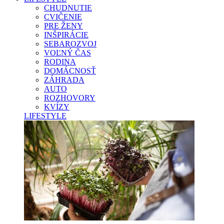
CHUDNUTIE
CVIČENIE
PRE ŽENY
INŠPIRÁCIE
SEBAROZVOJ
VOĽNÝ ČAS
RODINA
DOMÁCNOSŤ
ZÁHRADA
AUTO
ROZHOVORY
KVÍZY
LIFESTYLE