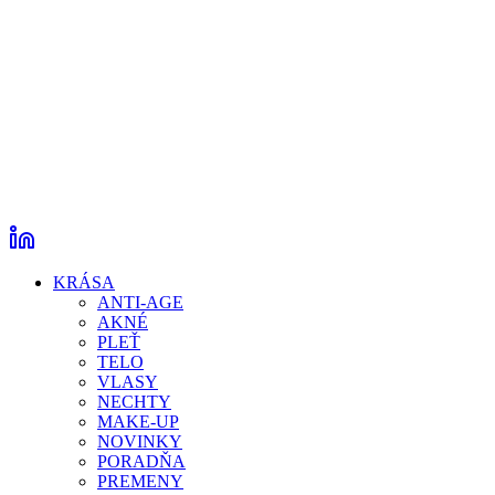
KRÁSA
ANTI-AGE
AKNÉ
PLEŤ
TELO
VLASY
NECHTY
MAKE-UP
NOVINKY
PORADŇA
PREMENY