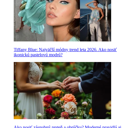
Tiffany Blue: Najväčší módny trend leta 2026. Ako nosiť
ikonickú pastelovú modrú?
Ako nosiť zásnubný prsteň a obrúčku? Moderné pravidlá aj