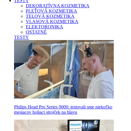
TESTY
DEKORATÍVNA KOZMETIKA
PLEŤOVÁ KOZMETIKA
TELOVÁ KOZMETIKA
VLASOVÁ KOZMETIKA
ELEKTORONIKA
OSTATNÉ
TESTY
Philips Head Pro Series 9000: testovali sme niekoľko
mesiacov holiaci strojček na hlavu