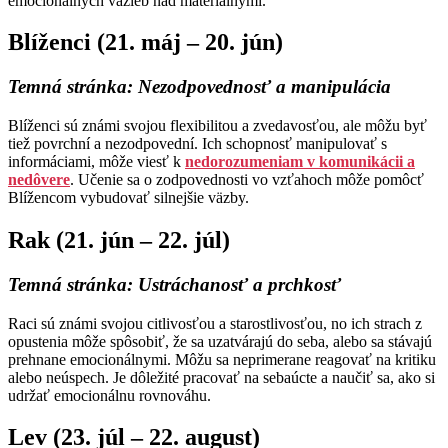
emocionálnych väzieb nad materiálnymi.
Blíženci (21. máj – 20. jún)
Temná stránka:
Nezodpovednosť a manipulácia
Blíženci sú známi svojou flexibilitou a zvedavosťou, ale môžu byť
tiež povrchní a nezodpovední. Ich schopnosť manipulovať s
informáciami, môže viesť k
nedorozumeniam v komunikácii a
nedôvere
. Učenie sa o zodpovednosti vo vzťahoch môže pomôcť
Blížencom vybudovať silnejšie väzby.
Rak (21. jún – 22. júl)
Temná stránka:
Ustráchanosť a prchkosť
Raci sú známi svojou citlivosťou a starostlivosťou, no ich strach z
opustenia môže spôsobiť, že sa uzatvárajú do seba, alebo sa stávajú
prehnane emocionálnymi. Môžu sa neprimerane reagovať na kritiku
alebo neúspech. Je dôležité pracovať na sebaúcte a naučiť sa, ako si
udržať emocionálnu rovnováhu.
Lev (23. júl – 22. august)