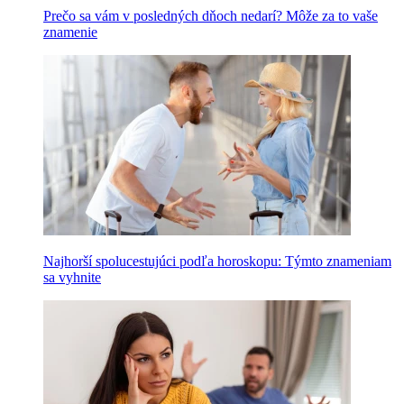
Prečo sa vám v posledných dňoch nedarí? Môže za to vaše
znamenie
Najhorší spolucestujúci podľa horoskopu: Týmto znameniam
sa vyhnite