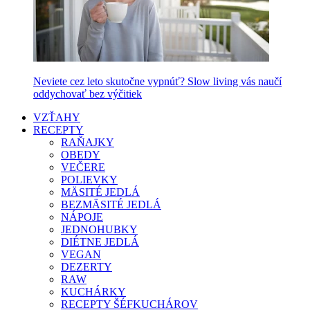
Neviete cez leto skutočne vypnúť? Slow living vás naučí
oddychovať bez výčitiek
VZŤAHY
RECEPTY
RAŇAJKY
OBEDY
VEČERE
POLIEVKY
MÄSITÉ JEDLÁ
BEZMÄSITÉ JEDLÁ
NÁPOJE
JEDNOHUBKY
DIÉTNE JEDLÁ
VEGAN
DEZERTY
RAW
KUCHÁRKY
RECEPTY ŠÉFKUCHÁROV