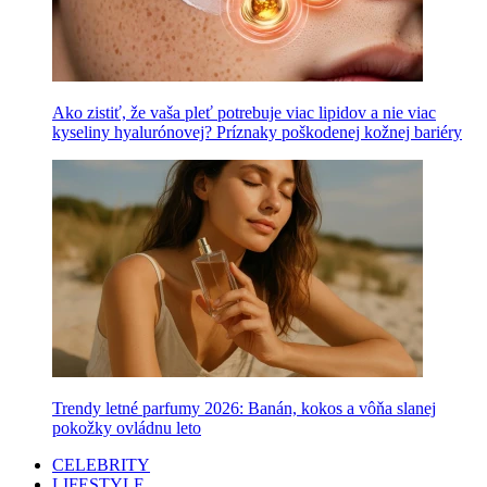
Ako zistiť, že vaša pleť potrebuje viac lipidov a nie viac
kyseliny hyalurónovej? Príznaky poškodenej kožnej bariéry
Trendy letné parfumy 2026: Banán, kokos a vôňa slanej
pokožky ovládnu leto
CELEBRITY
LIFESTYLE