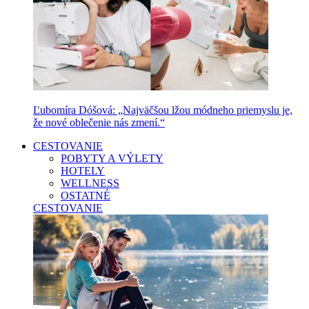
Ľubomíra Dóšová: „Najväčšou lžou módneho priemyslu je,
že nové oblečenie nás zmení.“
CESTOVANIE
POBYTY A VÝLETY
HOTELY
WELLNESS
OSTATNÉ
CESTOVANIE