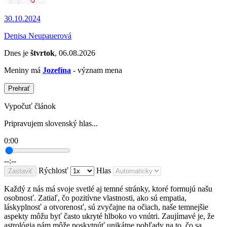
30.10.2024
Denisa Neupauerová
Dnes je
štvrtok
, 06.08.2026
Meniny má
Jozefína
- význam mena
Prehrať
Vypočuť článok
Pripravujem slovenský hlas...
0:00
--:--
Rýchlosť
Hlas
Zastaviť
Každý z nás má svoje svetlé aj temné stránky, ktoré formujú našu
osobnosť. Zatiaľ, čo pozitívne vlastnosti, ako sú empatia,
láskyplnosť a otvorenosť, sú zvyčajne na očiach, naše temnejšie
aspekty môžu byť často ukryté hlboko vo vnútri. Zaujímavé je, že
astrológia nám môže poskytnúť unikátne pohľady na to, čo sa