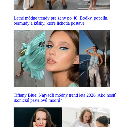
Letné módne trendy pre ženy po 40: Bodky, popelín,
bermudy a kúsky, ktoré lichotia postave
Tiffany Blue: Najväčší módny trend leta 2026. Ako nosiť
ikonickú pastelovú modrú?