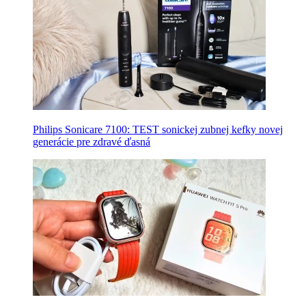
Philips Sonicare 7100: TEST sonickej zubnej kefky novej
generácie pre zdravé ďasná