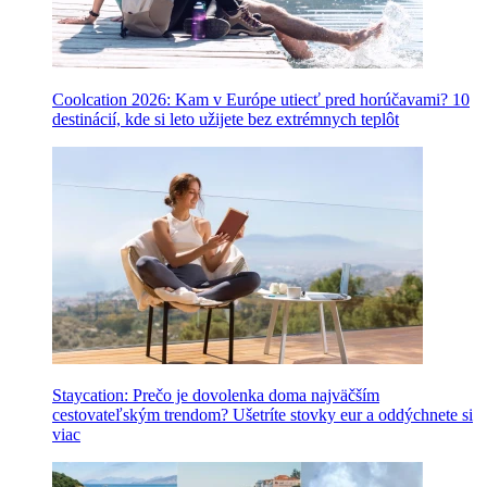
Coolcation 2026: Kam v Európe utiecť pred horúčavami? 10
destinácií, kde si leto užijete bez extrémnych teplôt
Staycation: Prečo je dovolenka doma najväčším
cestovateľským trendom? Ušetríte stovky eur a oddýchnete si
viac