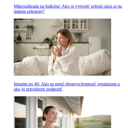
Mikrozáhrada na balkóne: Ako si vytvoriť zelenú oázu aj na
malom priestore?
Imunita po 40: Ako sa mení obranyschopnosť organizmu a
ako ju prirodzene podporiť