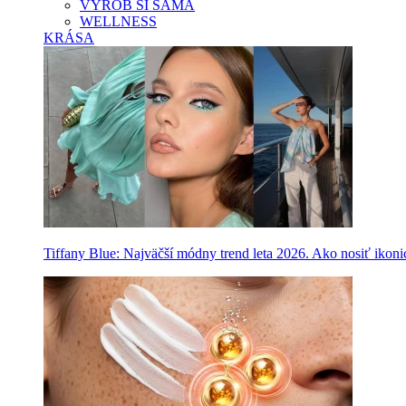
VYROB SI SAMA
WELLNESS
KRÁSA
Tiffany Blue: Najväčší módny trend leta 2026. Ako nosiť ikon