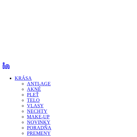
KRÁSA
ANTI-AGE
AKNÉ
PLEŤ
TELO
VLASY
NECHTY
MAKE-UP
NOVINKY
PORADŇA
PREMENY