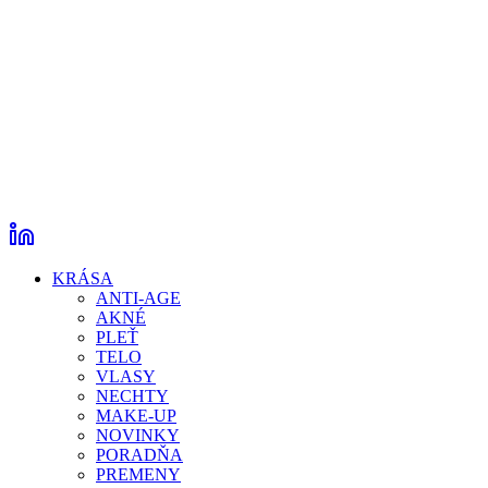
KRÁSA
ANTI-AGE
AKNÉ
PLEŤ
TELO
VLASY
NECHTY
MAKE-UP
NOVINKY
PORADŇA
PREMENY