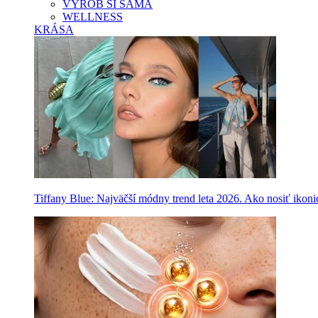
VYROB SI SAMA
WELLNESS
KRÁSA
Tiffany Blue: Najväčší módny trend leta 2026. Ako nosiť ikon