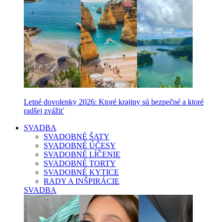
Letné dovolenky 2026: Ktoré krajiny sú bezpečné a ktoré
radšej zvážiť
SVADBA
SVADOBNÉ ŠATY
SVADOBNÉ ÚČESY
SVADOBNÉ LÍČENIE
SVADOBNÉ TORTY
SVADOBNÉ KYTICE
RADY A INŠPIRÁCIE
SVADBA