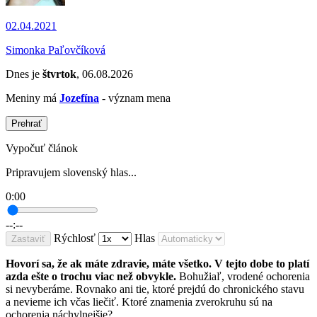
02.04.2021
Simonka Paľovčíková
Dnes je
štvrtok
, 06.08.2026
Meniny má
Jozefína
- význam mena
Prehrať
Vypočuť článok
Pripravujem slovenský hlas...
0:00
--:--
Rýchlosť
Hlas
Zastaviť
Hovorí sa, že ak máte zdravie, máte všetko. V tejto dobe to platí
azda ešte o trochu viac než obvykle.
Bohužiaľ, vrodené ochorenia
si nevyberáme. Rovnako ani tie, ktoré prejdú do chronického stavu
a nevieme ich včas liečiť. Ktoré znamenia zverokruhu sú na
ochorenia náchylnejšie?