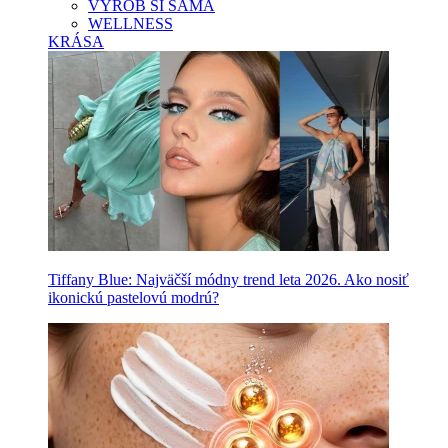
VYROB SI SAMA
WELLNESS
KRÁSA
Tiffany Blue: Najväčší módny trend leta 2026. Ako nosiť
ikonickú pastelovú modrú?