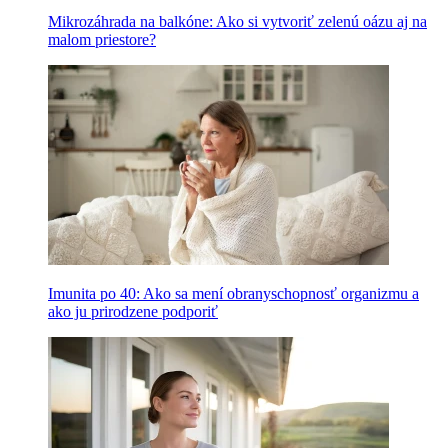
Mikrozáhrada na balkóne: Ako si vytvoriť zelenú oázu aj na
malom priestore?
Imunita po 40: Ako sa mení obranyschopnosť organizmu a
ako ju prirodzene podporiť