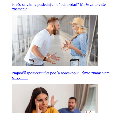
Prečo sa vám v posledných dňoch nedarí? Môže za to vaše
znamenie
Najhorší spolucestujúci podľa horoskopu: Týmto znameniam
sa vyhnite