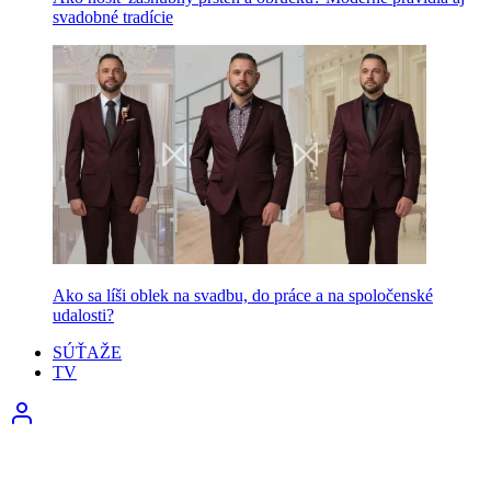
svadobné tradície
Ako sa líši oblek na svadbu, do práce a na spoločenské
udalosti?
SÚŤAŽE
TV