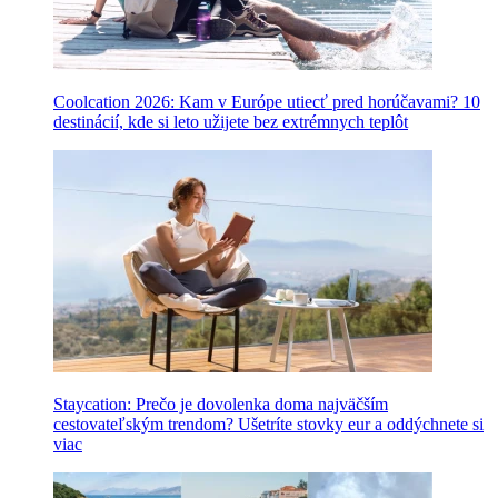
Coolcation 2026: Kam v Európe utiecť pred horúčavami? 10
destinácií, kde si leto užijete bez extrémnych teplôt
Staycation: Prečo je dovolenka doma najväčším
cestovateľským trendom? Ušetríte stovky eur a oddýchnete si
viac