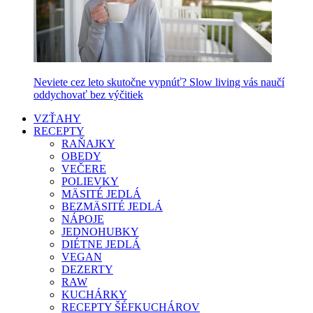
Neviete cez leto skutočne vypnúť? Slow living vás naučí
oddychovať bez výčitiek
VZŤAHY
RECEPTY
RAŇAJKY
OBEDY
VEČERE
POLIEVKY
MÄSITÉ JEDLÁ
BEZMÄSITÉ JEDLÁ
NÁPOJE
JEDNOHUBKY
DIÉTNE JEDLÁ
VEGAN
DEZERTY
RAW
KUCHÁRKY
RECEPTY ŠÉFKUCHÁROV