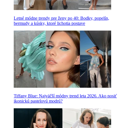
Letné módne trendy pre ženy po 40: Bodky, popelín,
bermudy a kúsky, ktoré lichotia postave
Tiffany Blue: Najväčší módny trend leta 2026. Ako nosiť
ikonickú pastelovú modrú?