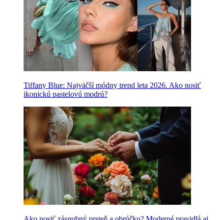
Tiffany Blue: Najväčší módny trend leta 2026. Ako nosiť
ikonickú pastelovú modrú?
Ako nosiť zásnubný prsteň a obrúčku? Moderné pravidlá aj