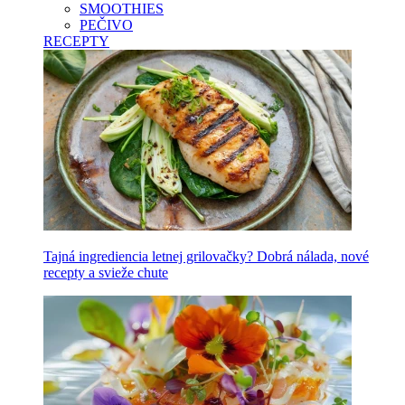
SMOOTHIES
PEČIVO
RECEPTY
Tajná ingrediencia letnej grilovačky? Dobrá nálada, nové
recepty a svieže chute