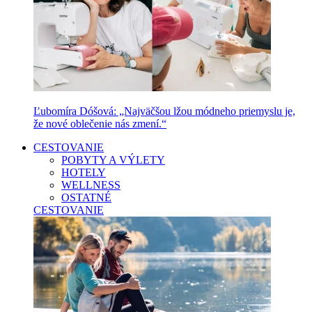
Ľubomíra Dóšová: „Najväčšou lžou módneho priemyslu je,
že nové oblečenie nás zmení.“
CESTOVANIE
POBYTY A VÝLETY
HOTELY
WELLNESS
OSTATNÉ
CESTOVANIE