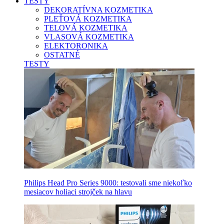
TESTY
DEKORATÍVNA KOZMETIKA
PLEŤOVÁ KOZMETIKA
TELOVÁ KOZMETIKA
VLASOVÁ KOZMETIKA
ELEKTORONIKA
OSTATNÉ
TESTY
Philips Head Pro Series 9000: testovali sme niekoľko
mesiacov holiaci strojček na hlavu