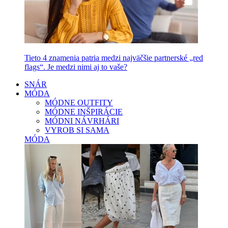
Tieto 4 znamenia patria medzi najväčšie partnerské „red
flags“. Je medzi nimi aj to vaše?
SNÁR
MÓDA
MÓDNE OUTFITY
MÓDNE INŠPIRÁCIE
MÓDNI NÁVRHÁRI
VYROB SI SAMA
MÓDA