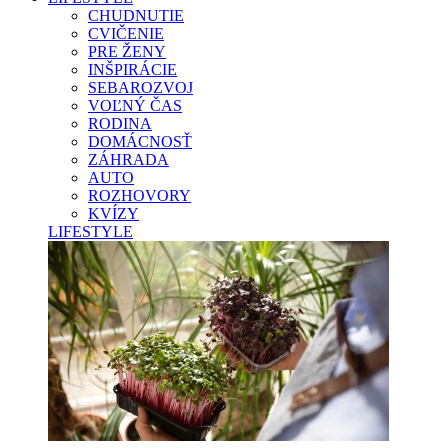
CHUDNUTIE
CVIČENIE
PRE ŽENY
INŠPIRÁCIE
SEBAROZVOJ
VOĽNÝ ČAS
RODINA
DOMÁCNOSŤ
ZÁHRADA
AUTO
ROZHOVORY
KVÍZY
LIFESTYLE