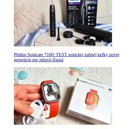
Philips Sonicare 7100: TEST sonickej zubnej kefky novej
generácie pre zdravé ďasná