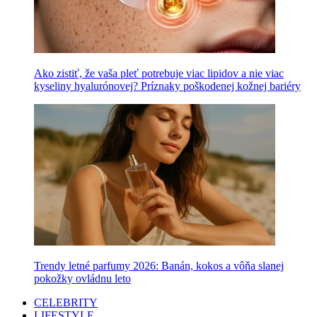
Ako zistiť, že vaša pleť potrebuje viac lipidov a nie viac
kyseliny hyalurónovej? Príznaky poškodenej kožnej bariéry
Trendy letné parfumy 2026: Banán, kokos a vôňa slanej
pokožky ovládnu leto
CELEBRITY
LIFESTYLE