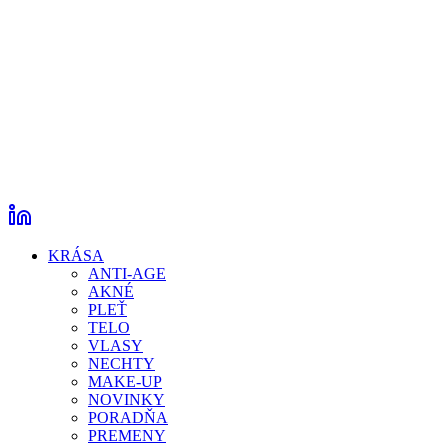
KRÁSA
ANTI-AGE
AKNÉ
PLEŤ
TELO
VLASY
NECHTY
MAKE-UP
NOVINKY
PORADŇA
PREMENY