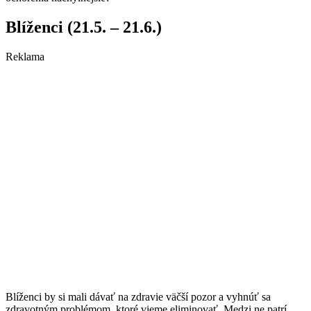
Blíženci (21.5. – 21.6.)
Reklama
Blíženci by si mali dávať na zdravie väčší pozor a vyhnúť sa
zdravotným problémom, ktoré vieme eliminovať. Medzi ne patrí