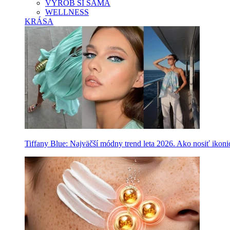
VYROB SI SAMA
WELLNESS
KRÁSA
Tiffany Blue: Najväčší módny trend leta 2026. Ako nosiť ikon