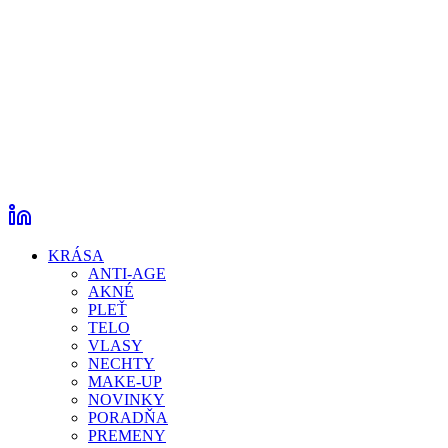
KRÁSA
ANTI-AGE
AKNÉ
PLEŤ
TELO
VLASY
NECHTY
MAKE-UP
NOVINKY
PORADŇA
PREMENY