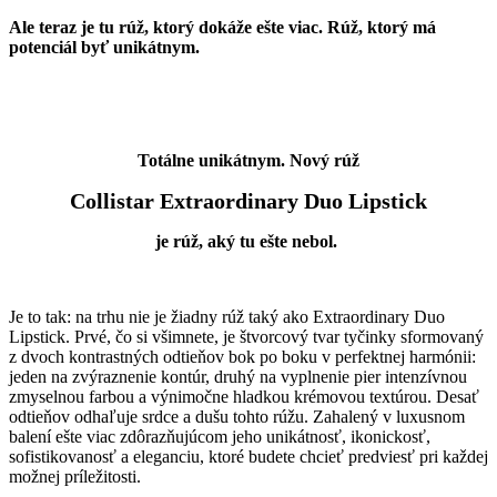
Ale teraz je tu rúž, ktorý dokáže ešte viac. Rúž, ktorý má
potenciál byť unikátnym.
Totálne unikátnym. Nový rúž
Collistar Extraordinary Duo Lipstick
je rúž, aký tu ešte nebol.
Je to tak: na trhu nie je žiadny rúž taký ako Extraordinary Duo
Lipstick. Prvé, čo si všimnete, je štvorcový tvar tyčinky sformovaný
z dvoch kontrastných odtieňov bok po boku v perfektnej harmónii:
jeden na zvýraznenie kontúr, druhý na vyplnenie pier intenzívnou
zmyselnou farbou a výnimočne hladkou krémovou textúrou. Desať
odtieňov odhaľuje srdce a dušu tohto rúžu. Zahalený v luxusnom
balení ešte viac zdôrazňujúcom jeho unikátnosť, ikonickosť,
sofistikovanosť a eleganciu, ktoré budete chcieť predviesť pri každej
možnej príležitosti.