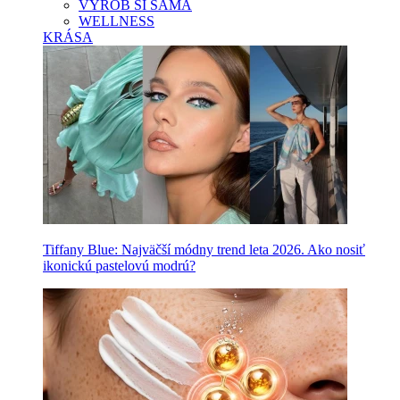
VYROB SI SAMA
WELLNESS
KRÁSA
Tiffany Blue: Najväčší módny trend leta 2026. Ako nosiť
ikonickú pastelovú modrú?