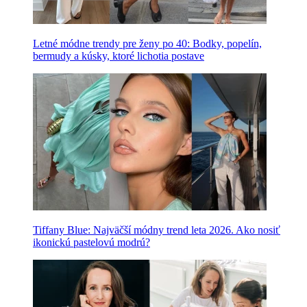
Letné módne trendy pre ženy po 40: Bodky, popelín,
bermudy a kúsky, ktoré lichotia postave
Tiffany Blue: Najväčší módny trend leta 2026. Ako nosiť
ikonickú pastelovú modrú?