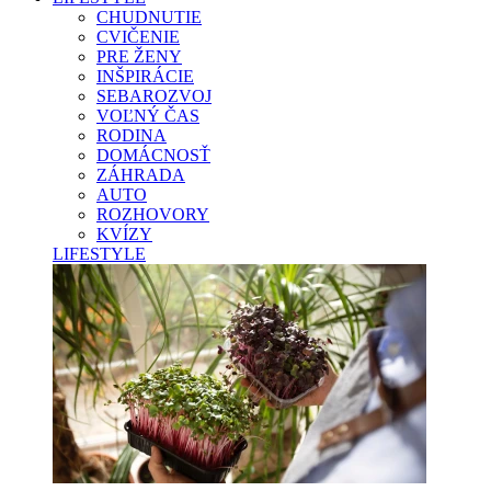
CHUDNUTIE
CVIČENIE
PRE ŽENY
INŠPIRÁCIE
SEBAROZVOJ
VOĽNÝ ČAS
RODINA
DOMÁCNOSŤ
ZÁHRADA
AUTO
ROZHOVORY
KVÍZY
LIFESTYLE