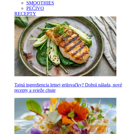
SMOOTHIES
PEČIVO
RECEPTY
Tajná ingrediencia letnej grilovačky? Dobrá nálada, nové
recepty a svieže chute