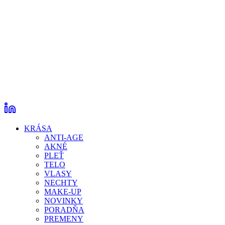
KRÁSA
ANTI-AGE
AKNÉ
PLEŤ
TELO
VLASY
NECHTY
MAKE-UP
NOVINKY
PORADŇA
PREMENY