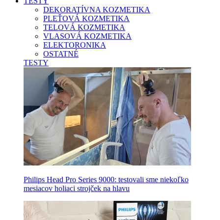
TESTY
DEKORATÍVNA KOZMETIKA
PLEŤOVÁ KOZMETIKA
TELOVÁ KOZMETIKA
VLASOVÁ KOZMETIKA
ELEKTORONIKA
OSTATNÉ
TESTY
Philips Head Pro Series 9000: testovali sme niekoľko
mesiacov holiaci strojček na hlavu