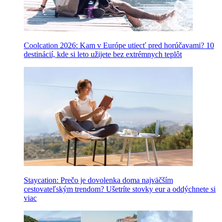
Coolcation 2026: Kam v Európe utiecť pred horúčavami? 10
destinácií, kde si leto užijete bez extrémnych teplôt
Staycation: Prečo je dovolenka doma najväčším
cestovateľským trendom? Ušetríte stovky eur a oddýchnete si
viac