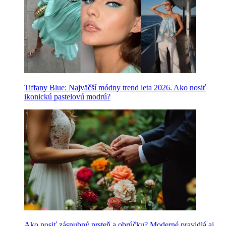
Tiffany Blue: Najväčší módny trend leta 2026. Ako nosiť
ikonickú pastelovú modrú?
Ako nosiť zásnubný prsteň a obrúčku? Moderné pravidlá aj