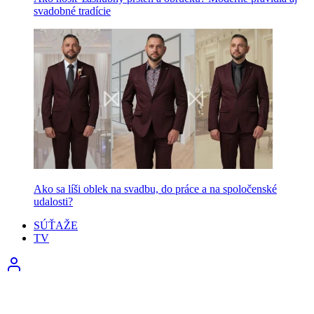
svadobné tradície
Ako sa líši oblek na svadbu, do práce a na spoločenské
udalosti?
SÚŤAŽE
TV