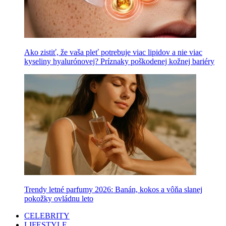
Ako zistiť, že vaša pleť potrebuje viac lipidov a nie viac
kyseliny hyalurónovej? Príznaky poškodenej kožnej bariéry
Trendy letné parfumy 2026: Banán, kokos a vôňa slanej
pokožky ovládnu leto
CELEBRITY
LIFESTYLE