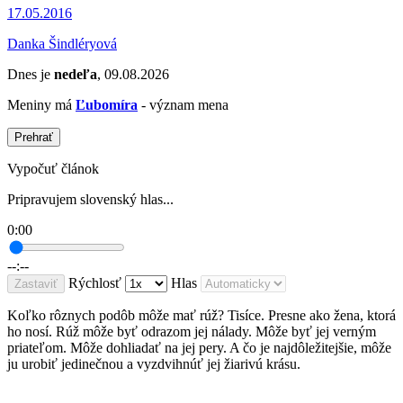
17.05.2016
Danka Šindléryová
Dnes je
nedeľa
, 09.08.2026
Meniny má
Ľubomíra
- význam mena
Prehrať
Vypočuť článok
Pripravujem slovenský hlas...
0:00
--:--
Rýchlosť
Hlas
Zastaviť
Koľko rôznych podôb môže mať rúž? Tisíce. Presne ako žena, ktorá
ho nosí. Rúž môže byť odrazom jej nálady. Môže byť jej verným
priateľom. Môže dohliadať na jej pery. A čo je najdôležitejšie, môže
ju urobiť jedinečnou a vyzdvihnúť jej žiarivú krásu.