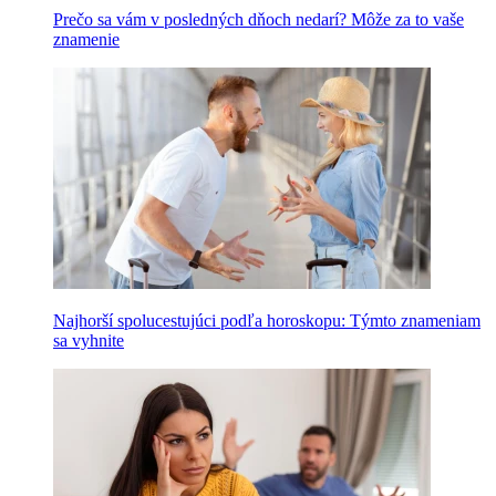
Prečo sa vám v posledných dňoch nedarí? Môže za to vaše
znamenie
Najhorší spolucestujúci podľa horoskopu: Týmto znameniam
sa vyhnite