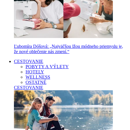
Ľubomíra Dóšová: „Najväčšou lžou módneho priemyslu je,
že nové oblečenie nás zmení.“
CESTOVANIE
POBYTY A VÝLETY
HOTELY
WELLNESS
OSTATNÉ
CESTOVANIE