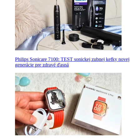
Philips Sonicare 7100: TEST sonickej zubnej kefky novej
generácie pre zdravé ďasná