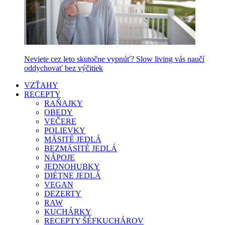
Neviete cez leto skutočne vypnúť? Slow living vás naučí
oddychovať bez výčitiek
VZŤAHY
RECEPTY
RAŇAJKY
OBEDY
VEČERE
POLIEVKY
MÄSITÉ JEDLÁ
BEZMÄSITÉ JEDLÁ
NÁPOJE
JEDNOHUBKY
DIÉTNE JEDLÁ
VEGAN
DEZERTY
RAW
KUCHÁRKY
RECEPTY ŠÉFKUCHÁROV