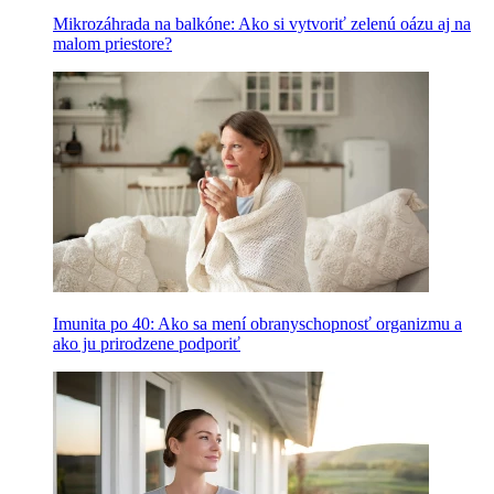
Mikrozáhrada na balkóne: Ako si vytvoriť zelenú oázu aj na
malom priestore?
Imunita po 40: Ako sa mení obranyschopnosť organizmu a
ako ju prirodzene podporiť