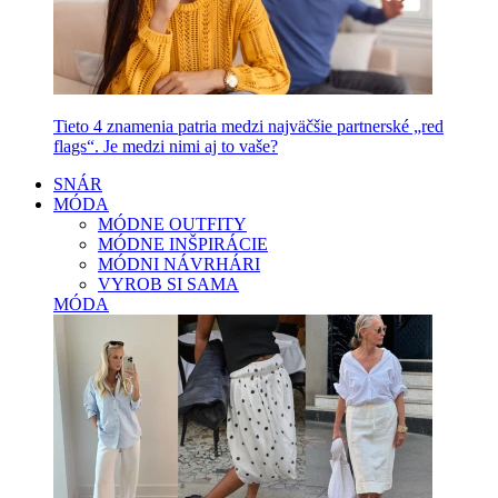
Tieto 4 znamenia patria medzi najväčšie partnerské „red
flags“. Je medzi nimi aj to vaše?
SNÁR
MÓDA
MÓDNE OUTFITY
MÓDNE INŠPIRÁCIE
MÓDNI NÁVRHÁRI
VYROB SI SAMA
MÓDA