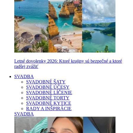
Letné dovolenky 2026: Ktoré krajiny sú bezpečné a ktoré
radšej zvážiť
SVADBA
SVADOBNÉ ŠATY
SVADOBNÉ ÚČESY
SVADOBNÉ LÍČENIE
SVADOBNÉ TORTY
SVADOBNÉ KYTICE
RADY A INŠPIRÁCIE
SVADBA