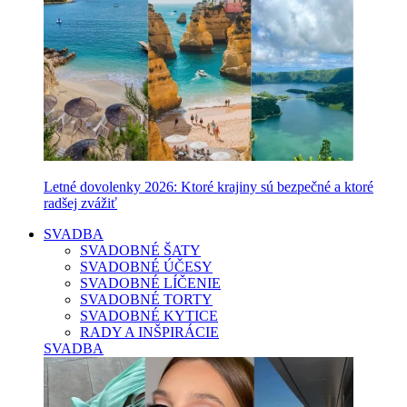
Letné dovolenky 2026: Ktoré krajiny sú bezpečné a ktoré
radšej zvážiť
SVADBA
SVADOBNÉ ŠATY
SVADOBNÉ ÚČESY
SVADOBNÉ LÍČENIE
SVADOBNÉ TORTY
SVADOBNÉ KYTICE
RADY A INŠPIRÁCIE
SVADBA