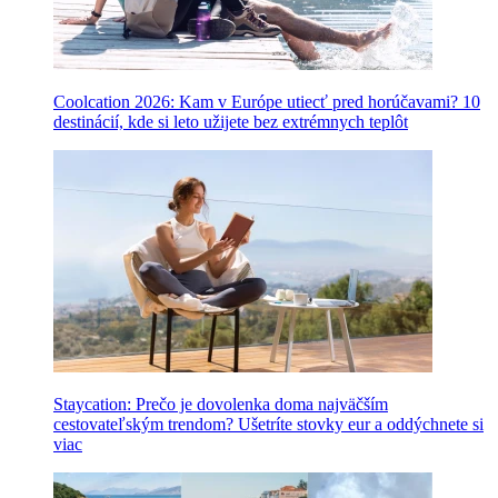
Coolcation 2026: Kam v Európe utiecť pred horúčavami? 10
destinácií, kde si leto užijete bez extrémnych teplôt
Staycation: Prečo je dovolenka doma najväčším
cestovateľským trendom? Ušetríte stovky eur a oddýchnete si
viac