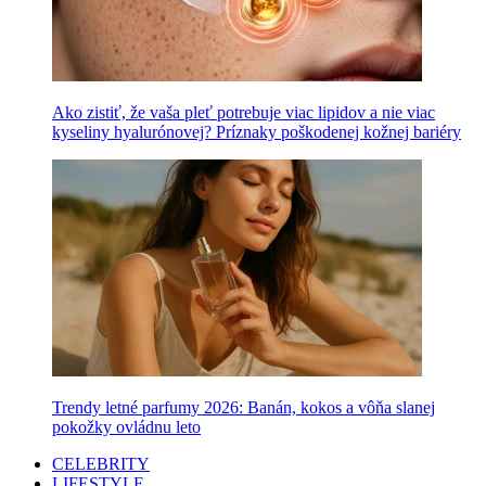
Ako zistiť, že vaša pleť potrebuje viac lipidov a nie viac
kyseliny hyalurónovej? Príznaky poškodenej kožnej bariéry
Trendy letné parfumy 2026: Banán, kokos a vôňa slanej
pokožky ovládnu leto
CELEBRITY
LIFESTYLE