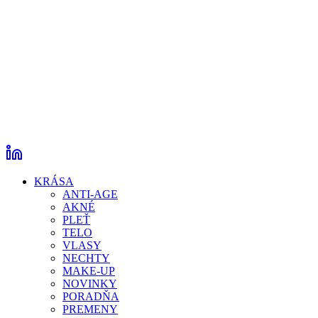
KRÁSA
ANTI-AGE
AKNÉ
PLEŤ
TELO
VLASY
NECHTY
MAKE-UP
NOVINKY
PORADŇA
PREMENY