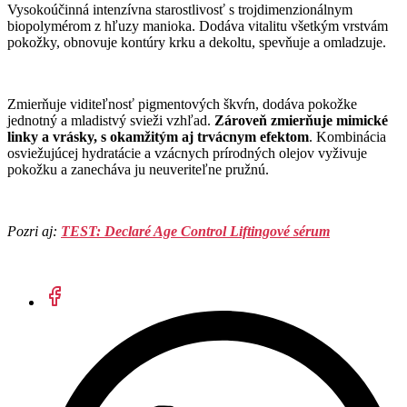
Vysokoúčinná intenzívna starostlivosť s trojdimenzionálnym
biopolymérom z hľuzy manioka.
Dodáva vitalitu všetkým vrstvám
pokožky, obnovuje kontúry krku a dekoltu, spevňuje a omladzuje.
Zmierňuje viditeľnosť pigmentových škvŕn, dodáva pokožke
jednotný a mladistvý svieži vzhľad.
Zároveň zmierňuje mimické
linky a vrásky, s okamžitým aj trvácnym efektom
. Kombinácia
osviežujúcej hydratácie a vzácnych prírodných olejov vyživuje
pokožku a zanecháva ju neuveriteľne pružnú.
Pozri aj:
TEST: Declaré Age Control Liftingové sérum