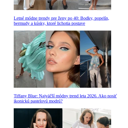
Letné módne trendy pre ženy po 40: Bodky, popelín,
bermudy a kúsky, ktoré lichotia postave
Tiffany Blue: Najväčší módny trend leta 2026. Ako nosiť
ikonickú pastelovú modrú?