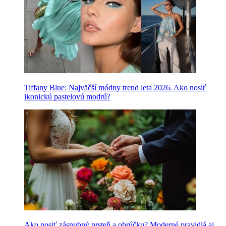
Tiffany Blue: Najväčší módny trend leta 2026. Ako nosiť
ikonickú pastelovú modrú?
Ako nosiť zásnubný prsteň a obrúčku? Moderné pravidlá aj