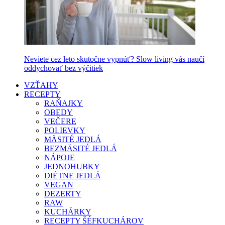
Neviete cez leto skutočne vypnúť? Slow living vás naučí
oddychovať bez výčitiek
VZŤAHY
RECEPTY
RAŇAJKY
OBEDY
VEČERE
POLIEVKY
MÄSITÉ JEDLÁ
BEZMÄSITÉ JEDLÁ
NÁPOJE
JEDNOHUBKY
DIÉTNE JEDLÁ
VEGAN
DEZERTY
RAW
KUCHÁRKY
RECEPTY ŠÉFKUCHÁROV