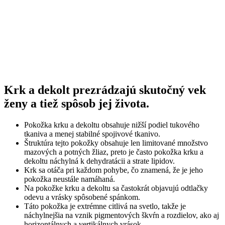
Krk a dekolt prezrádzajú skutočný vek
ženy a tiež spôsob jej života.
Pokožka krku a dekoltu obsahuje nižší podiel tukového
tkaniva a menej stabilné spojivové tkanivo.
Štruktúra tejto pokožky obsahuje len limitované množstvo
mazových a potných žliaz, preto je často pokožka krku a
dekoltu náchylná k dehydratácii a strate lipidov.
Krk sa otáča pri každom pohybe, čo znamená, že je jeho
pokožka neustále namáhaná.
Na pokožke krku a dekoltu sa častokrát objavujú odtlačky
odevu a vrásky spôsobené spánkom.
Táto pokožka je extrémne citlivá na svetlo, takže je
náchylnejšia na vznik pigmentových škvŕn a rozdielov, ako aj
horizontálnych a vertikálnych vrások.