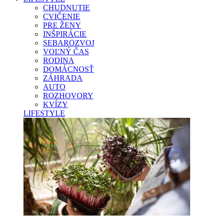
CHUDNUTIE
CVIČENIE
PRE ŽENY
INŠPIRÁCIE
SEBAROZVOJ
VOĽNÝ ČAS
RODINA
DOMÁCNOSŤ
ZÁHRADA
AUTO
ROZHOVORY
KVÍZY
LIFESTYLE