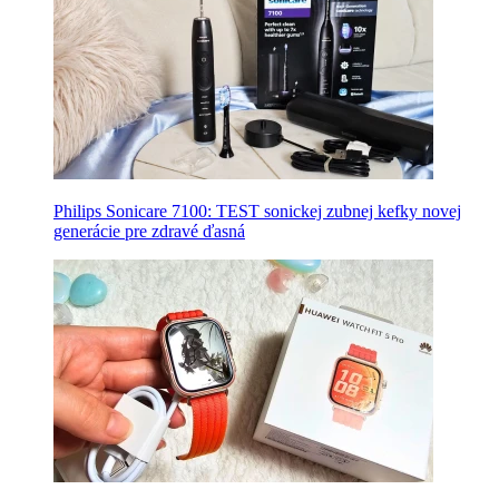
Philips Sonicare 7100: TEST sonickej zubnej kefky novej
generácie pre zdravé ďasná