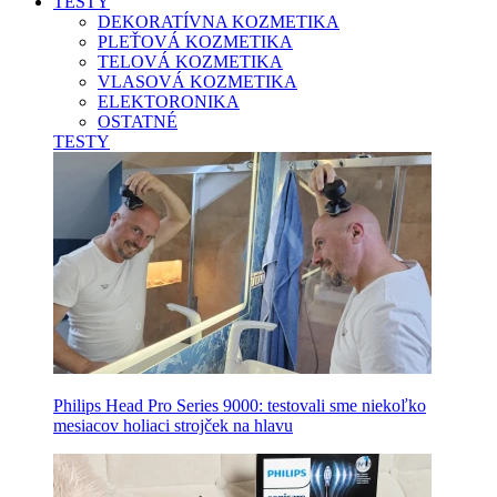
TESTY
DEKORATÍVNA KOZMETIKA
PLEŤOVÁ KOZMETIKA
TELOVÁ KOZMETIKA
VLASOVÁ KOZMETIKA
ELEKTORONIKA
OSTATNÉ
TESTY
Philips Head Pro Series 9000: testovali sme niekoľko
mesiacov holiaci strojček na hlavu