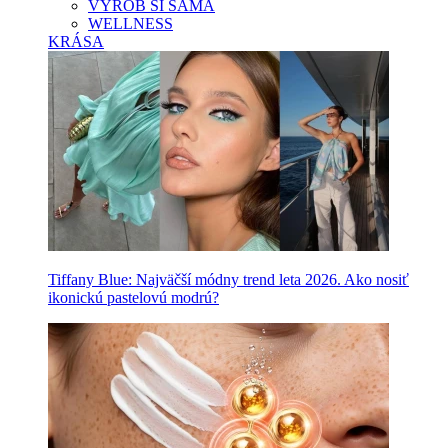
VYROB SI SAMA
WELLNESS
KRÁSA
Tiffany Blue: Najväčší módny trend leta 2026. Ako nosiť
ikonickú pastelovú modrú?