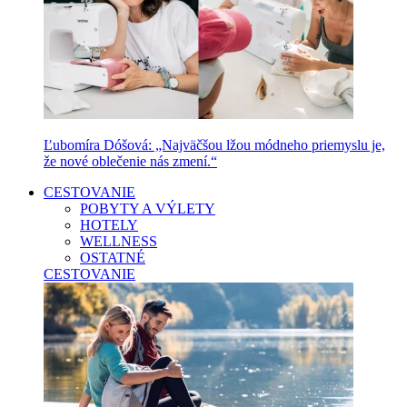
Ľubomíra Dóšová: „Najväčšou lžou módneho priemyslu je,
že nové oblečenie nás zmení.“
CESTOVANIE
POBYTY A VÝLETY
HOTELY
WELLNESS
OSTATNÉ
CESTOVANIE