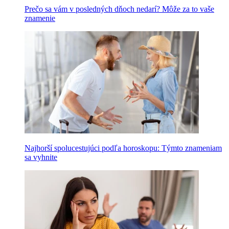
Prečo sa vám v posledných dňoch nedarí? Môže za to vaše
znamenie
Najhorší spolucestujúci podľa horoskopu: Týmto znameniam
sa vyhnite