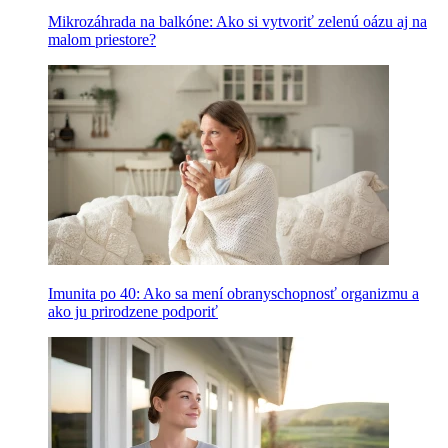
Mikrozáhrada na balkóne: Ako si vytvoriť zelenú oázu aj na
malom priestore?
Imunita po 40: Ako sa mení obranyschopnosť organizmu a
ako ju prirodzene podporiť