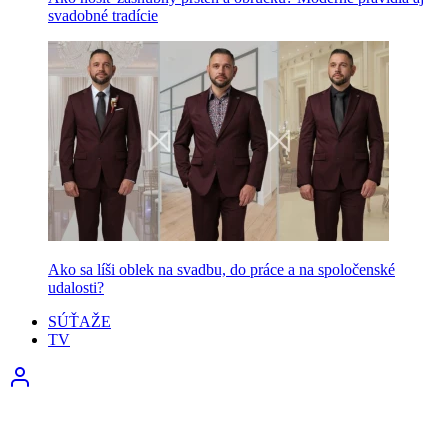
svadobné tradície
Ako sa líši oblek na svadbu, do práce a na spoločenské
udalosti?
SÚŤAŽE
TV