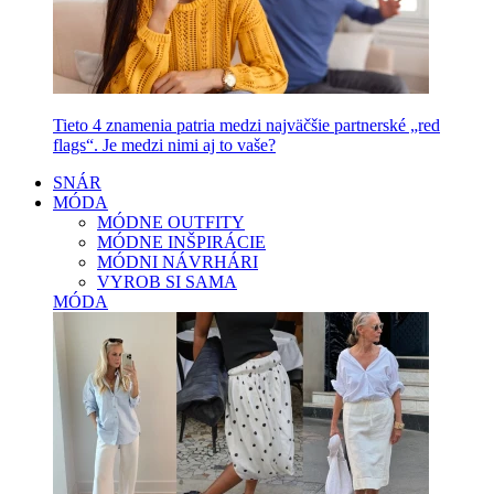
Tieto 4 znamenia patria medzi najväčšie partnerské „red
flags“. Je medzi nimi aj to vaše?
SNÁR
MÓDA
MÓDNE OUTFITY
MÓDNE INŠPIRÁCIE
MÓDNI NÁVRHÁRI
VYROB SI SAMA
MÓDA