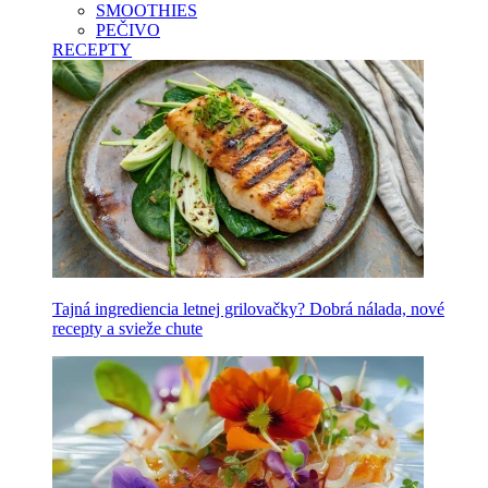
SMOOTHIES
PEČIVO
RECEPTY
Tajná ingrediencia letnej grilovačky? Dobrá nálada, nové
recepty a svieže chute