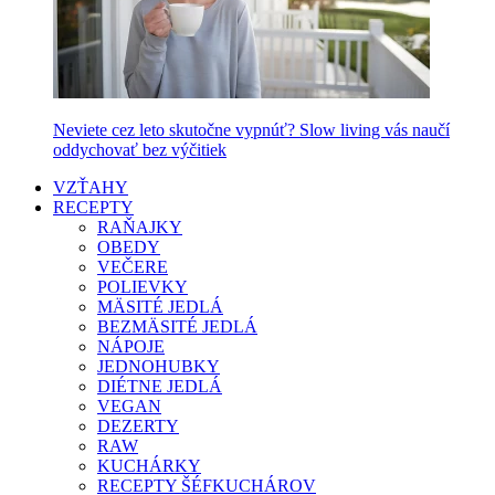
Neviete cez leto skutočne vypnúť? Slow living vás naučí
oddychovať bez výčitiek
VZŤAHY
RECEPTY
RAŇAJKY
OBEDY
VEČERE
POLIEVKY
MÄSITÉ JEDLÁ
BEZMÄSITÉ JEDLÁ
NÁPOJE
JEDNOHUBKY
DIÉTNE JEDLÁ
VEGAN
DEZERTY
RAW
KUCHÁRKY
RECEPTY ŠÉFKUCHÁROV