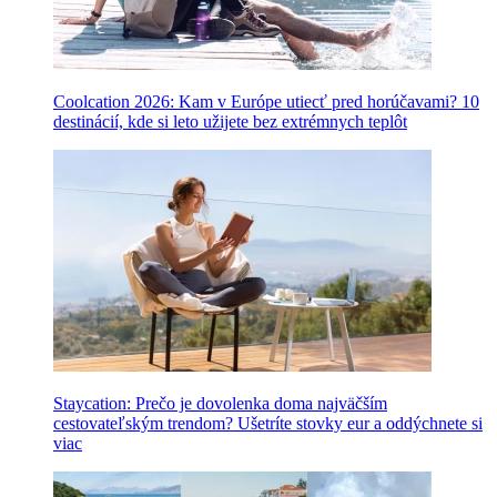
Coolcation 2026: Kam v Európe utiecť pred horúčavami? 10
destinácií, kde si leto užijete bez extrémnych teplôt
Staycation: Prečo je dovolenka doma najväčším
cestovateľským trendom? Ušetríte stovky eur a oddýchnete si
viac