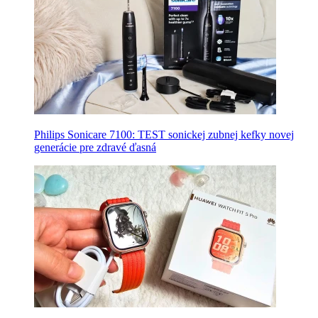
Philips Sonicare 7100: TEST sonickej zubnej kefky novej
generácie pre zdravé ďasná