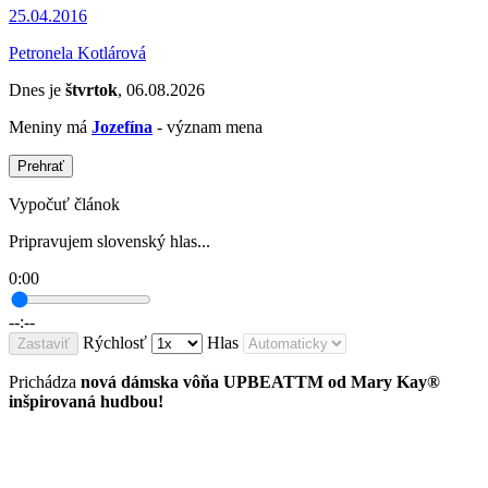
25.04.2016
Petronela Kotlárová
Dnes je
štvrtok
, 06.08.2026
Meniny má
Jozefína
- význam mena
Prehrať
Vypočuť článok
Pripravujem slovenský hlas...
0:00
--:--
Rýchlosť
Hlas
Zastaviť
Prichádza
nová dámska vôňa UPBEATTM od Mary Kay®
inšpirovaná hudbou!