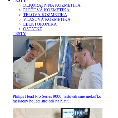
TESTY
DEKORATÍVNA KOZMETIKA
PLEŤOVÁ KOZMETIKA
TELOVÁ KOZMETIKA
VLASOVÁ KOZMETIKA
ELEKTORONIKA
OSTATNÉ
TESTY
Philips Head Pro Series 9000: testovali sme niekoľko
mesiacov holiaci strojček na hlavu