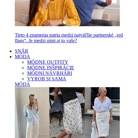
Tieto 4 znamenia patria medzi najväčšie partnerské „red
flags“. Je medzi nimi aj to vaše?
SNÁR
MÓDA
MÓDNE OUTFITY
MÓDNE INŠPIRÁCIE
MÓDNI NÁVRHÁRI
VYROB SI SAMA
MÓDA