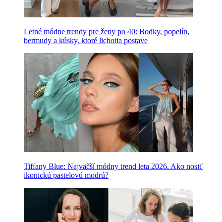
Letné módne trendy pre ženy po 40: Bodky, popelín,
bermudy a kúsky, ktoré lichotia postave
Tiffany Blue: Najväčší módny trend leta 2026. Ako nosiť
ikonickú pastelovú modrú?