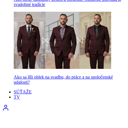
svadobné tradície
Ako sa líši oblek na svadbu, do práce a na spoločenské
udalosti?
SÚŤAŽE
TV