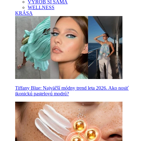
VYROB SI SAMA
WELLNESS
KRÁSA
Tiffany Blue: Najväčší módny trend leta 2026. Ako nosiť
ikonickú pastelovú modrú?