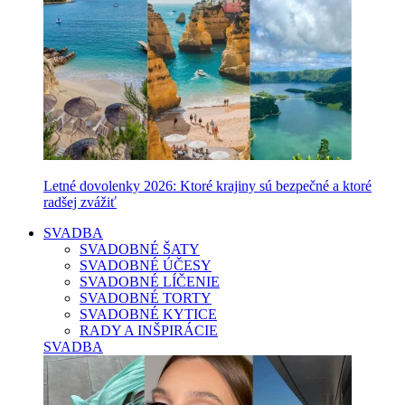
Letné dovolenky 2026: Ktoré krajiny sú bezpečné a ktoré
radšej zvážiť
SVADBA
SVADOBNÉ ŠATY
SVADOBNÉ ÚČESY
SVADOBNÉ LÍČENIE
SVADOBNÉ TORTY
SVADOBNÉ KYTICE
RADY A INŠPIRÁCIE
SVADBA