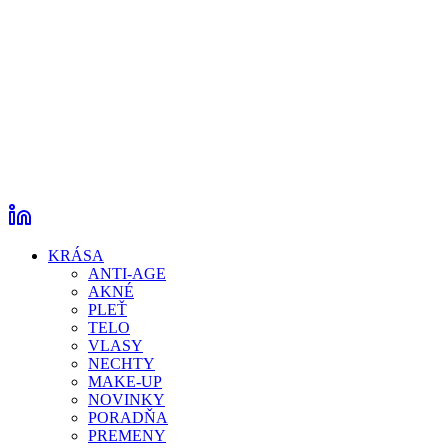
KRÁSA
ANTI-AGE
AKNÉ
PLEŤ
TELO
VLASY
NECHTY
MAKE-UP
NOVINKY
PORADŇA
PREMENY