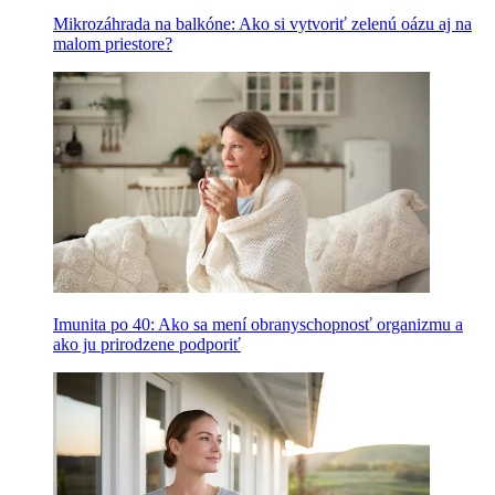
Mikrozáhrada na balkóne: Ako si vytvoriť zelenú oázu aj na
malom priestore?
Imunita po 40: Ako sa mení obranyschopnosť organizmu a
ako ju prirodzene podporiť