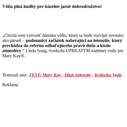
Vôňa plná hudby pre kúzelné jarné dobrodružstvo!
„Chcela som vytvoriť dámsku vôňu, ktorá sa bude rozvíjať rovnako
ako pieseň –
podmanivý začiatok naberajúci na intenzite, ktorý
prechádza do refrénu odhaľujúceho pravú dušu a kúzlo
atmosféry
.“
Linda Song, tvorkyňa UPBEATTM toaletnej vody pre
Mary Kay®.
Testovali sme:
TEST: Mary Kay - High Intensity - Kolínska Voda
Reklama