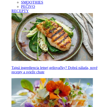
SMOOTHIES
PEČIVO
RECEPTY
Tajná ingrediencia letnej grilovačky? Dobrá nálada, nové
recepty a svieže chute