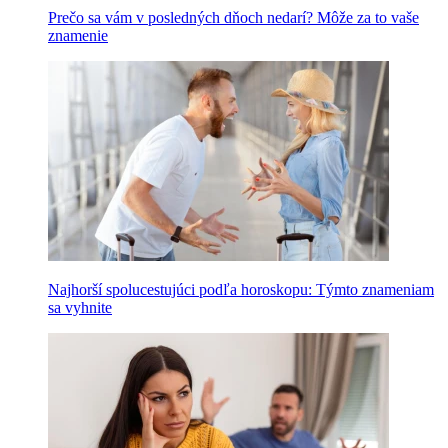
Prečo sa vám v posledných dňoch nedarí? Môže za to vaše
znamenie
Najhorší spolucestujúci podľa horoskopu: Týmto znameniam
sa vyhnite