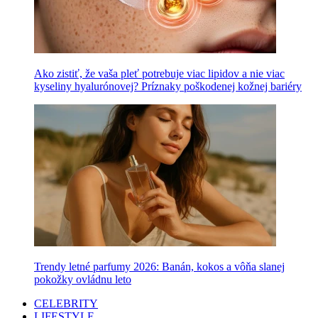
Ako zistiť, že vaša pleť potrebuje viac lipidov a nie viac
kyseliny hyalurónovej? Príznaky poškodenej kožnej bariéry
Trendy letné parfumy 2026: Banán, kokos a vôňa slanej
pokožky ovládnu leto
CELEBRITY
LIFESTYLE