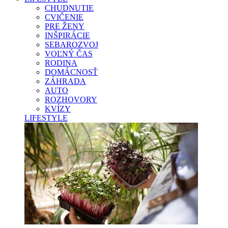
CHUDNUTIE
CVIČENIE
PRE ŽENY
INŠPIRÁCIE
SEBAROZVOJ
VOĽNÝ ČAS
RODINA
DOMÁCNOSŤ
ZÁHRADA
AUTO
ROZHOVORY
KVÍZY
LIFESTYLE