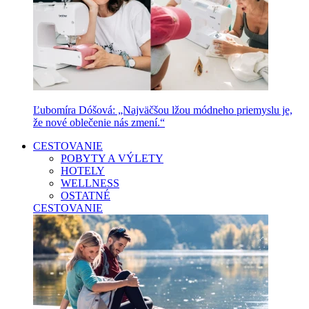
Ľubomíra Dóšová: „Najväčšou lžou módneho priemyslu je,
že nové oblečenie nás zmení.“
CESTOVANIE
POBYTY A VÝLETY
HOTELY
WELLNESS
OSTATNÉ
CESTOVANIE