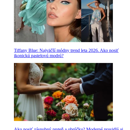
Tiffany Blue: Najväčší módny trend leta 2026. Ako nosiť
ikonickú pastelovú modrú?
Ako nosiť zásnubný prsteň a obrúčku? Moderné pravidlá aj