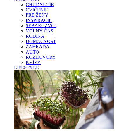
CHUDNUTIE
CVIČENIE
PRE ŽENY
INŠPIRÁCIE
SEBAROZVOJ
VOĽNÝ ČAS
RODINA
DOMÁCNOSŤ
ZÁHRADA
AUTO
ROZHOVORY
KVÍZY
LIFESTYLE