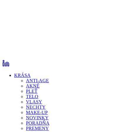
KRÁSA
ANTI-AGE
AKNÉ
PLEŤ
TELO
VLASY
NECHTY
MAKE-UP
NOVINKY
PORADŇA
PREMENY