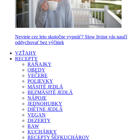
Neviete cez leto skutočne vypnúť? Slow living vás naučí
oddychovať bez výčitiek
VZŤAHY
RECEPTY
RAŇAJKY
OBEDY
VEČERE
POLIEVKY
MÄSITÉ JEDLÁ
BEZMÄSITÉ JEDLÁ
NÁPOJE
JEDNOHUBKY
DIÉTNE JEDLÁ
VEGAN
DEZERTY
RAW
KUCHÁRKY
RECEPTY ŠÉFKUCHÁROV