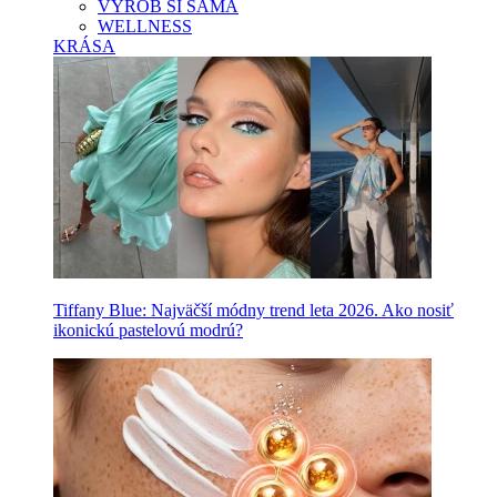
VYROB SI SAMA
WELLNESS
KRÁSA
Tiffany Blue: Najväčší módny trend leta 2026. Ako nosiť
ikonickú pastelovú modrú?