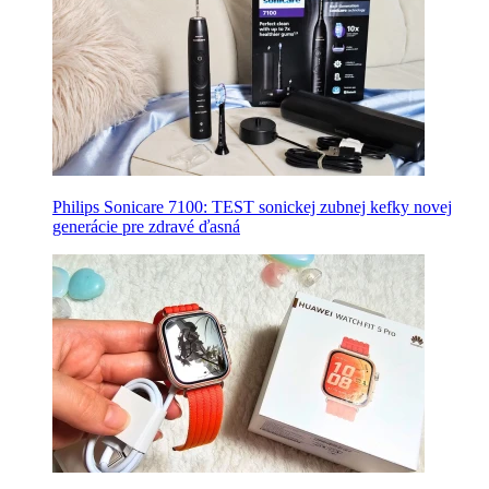
Philips Sonicare 7100: TEST sonickej zubnej kefky novej
generácie pre zdravé ďasná