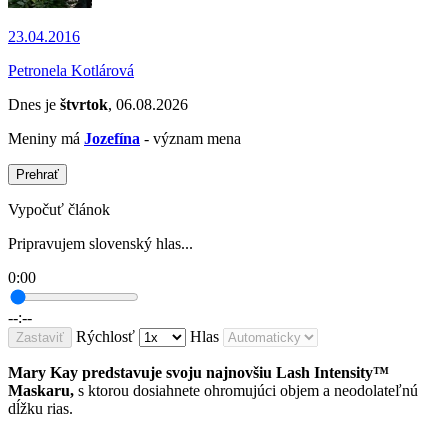
23.04.2016
Petronela Kotlárová
Dnes je
štvrtok
, 06.08.2026
Meniny má
Jozefína
- význam mena
Prehrať
Vypočuť článok
Pripravujem slovenský hlas...
0:00
--:--
Rýchlosť
Hlas
Zastaviť
Mary Kay predstavuje svoju najnovšiu Lash Intensity™
Maskaru,
s ktorou dosiahnete ohromujúci objem a neodolateľnú
dĺžku rias.