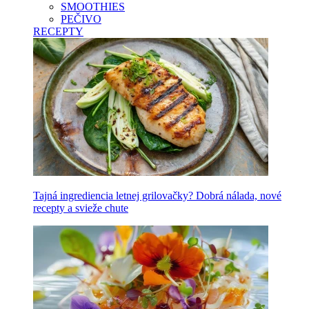
SMOOTHIES
PEČIVO
RECEPTY
Tajná ingrediencia letnej grilovačky? Dobrá nálada, nové
recepty a svieže chute