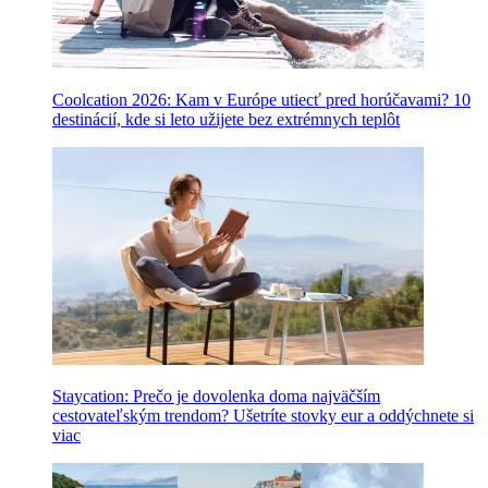
Coolcation 2026: Kam v Európe utiecť pred horúčavami? 10
destinácií, kde si leto užijete bez extrémnych teplôt
Staycation: Prečo je dovolenka doma najväčším
cestovateľským trendom? Ušetríte stovky eur a oddýchnete si
viac