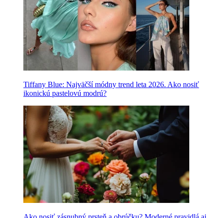
Tiffany Blue: Najväčší módny trend leta 2026. Ako nosiť
ikonickú pastelovú modrú?
Ako nosiť zásnubný prsteň a obrúčku? Moderné pravidlá aj