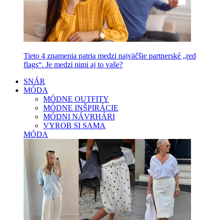
Tieto 4 znamenia patria medzi najväčšie partnerské „red
flags“. Je medzi nimi aj to vaše?
SNÁR
MÓDA
MÓDNE OUTFITY
MÓDNE INŠPIRÁCIE
MÓDNI NÁVRHÁRI
VYROB SI SAMA
MÓDA