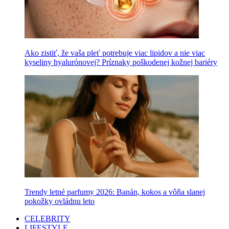
Ako zistiť, že vaša pleť potrebuje viac lipidov a nie viac
kyseliny hyalurónovej? Príznaky poškodenej kožnej bariéry
Trendy letné parfumy 2026: Banán, kokos a vôňa slanej
pokožky ovládnu leto
CELEBRITY
LIFESTYLE