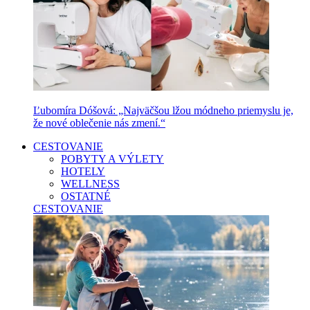
Ľubomíra Dóšová: „Najväčšou lžou módneho priemyslu je,
že nové oblečenie nás zmení.“
CESTOVANIE
POBYTY A VÝLETY
HOTELY
WELLNESS
OSTATNÉ
CESTOVANIE