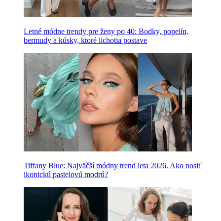
Letné módne trendy pre ženy po 40: Bodky, popelín,
bermudy a kúsky, ktoré lichotia postave
Tiffany Blue: Najväčší módny trend leta 2026. Ako nosiť
ikonickú pastelovú modrú?