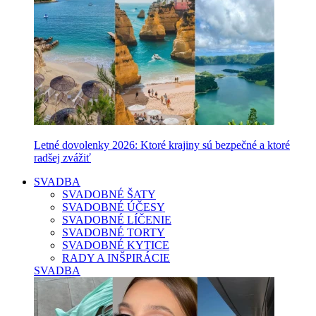
Letné dovolenky 2026: Ktoré krajiny sú bezpečné a ktoré
radšej zvážiť
SVADBA
SVADOBNÉ ŠATY
SVADOBNÉ ÚČESY
SVADOBNÉ LÍČENIE
SVADOBNÉ TORTY
SVADOBNÉ KYTICE
RADY A INŠPIRÁCIE
SVADBA