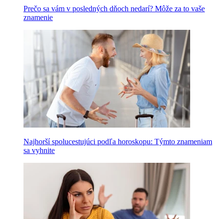
Prečo sa vám v posledných dňoch nedarí? Môže za to vaše
znamenie
Najhorší spolucestujúci podľa horoskopu: Týmto znameniam
sa vyhnite