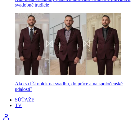
svadobné tradície
Ako sa líši oblek na svadbu, do práce a na spoločenské
udalosti?
SÚŤAŽE
TV