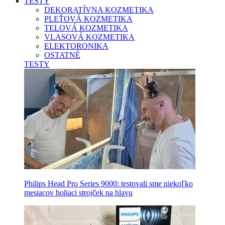
TESTY
DEKORATÍVNA KOZMETIKA
PLEŤOVÁ KOZMETIKA
TELOVÁ KOZMETIKA
VLASOVÁ KOZMETIKA
ELEKTORONIKA
OSTATNÉ
TESTY
Philips Head Pro Series 9000: testovali sme niekoľko
mesiacov holiaci strojček na hlavu