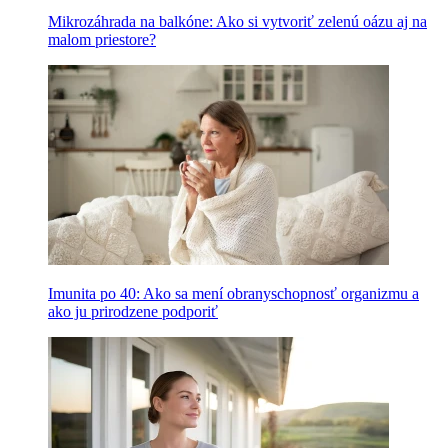
Mikrozáhrada na balkóne: Ako si vytvoriť zelenú oázu aj na
malom priestore?
Imunita po 40: Ako sa mení obranyschopnosť organizmu a
ako ju prirodzene podporiť