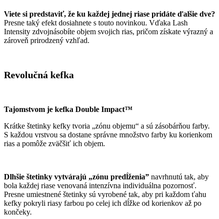
Viete si predstaviť, že ku každej jednej riase pridáte ďalšie dve?
Presne taký efekt dosiahnete s touto novinkou. Vďaka Lash
Intensity zdvojnásobíte objem svojich rias, pričom získate výrazný a
zároveň prirodzený vzhľad.
Revolučná kefka
Tajomstvom je kefka Double Impact™
Krátke štetinky kefky tvoria „zónu objemu“ a sú zásobárňou farby.
S každou vrstvou sa dostane správne množstvo farby ku korienkom
rias a pomôže zväčšiť ich objem.
Dlhšie štetinky vytvárajú „zónu predĺženia”
navrhnutú tak, aby
bola každej riase venovaná intenzívna individuálna pozornosť.
Presne umiestnené štetinky sú vyrobené tak, aby pri každom ťahu
kefky pokryli riasy farbou po celej ich dĺžke od korienkov až po
končeky.