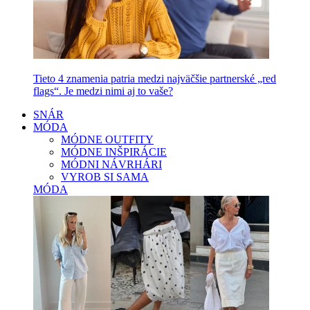
Tieto 4 znamenia patria medzi najväčšie partnerské „red
flags“. Je medzi nimi aj to vaše?
SNÁR
MÓDA
MÓDNE OUTFITY
MÓDNE INŠPIRÁCIE
MÓDNI NÁVRHÁRI
VYROB SI SAMA
MÓDA