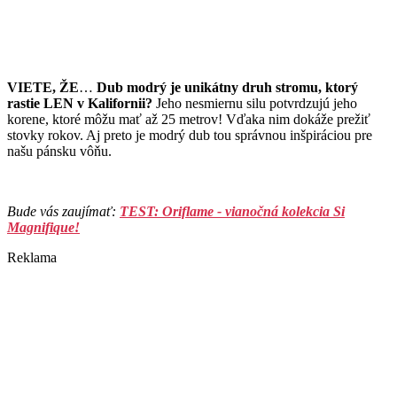
VIETE, ŽE
…
Dub modrý je unikátny druh stromu, ktorý
rastie LEN v Kalifornii?
Jeho nesmiernu silu potvrdzujú jeho
korene, ktoré môžu mať až 25 metrov! Vďaka nim dokáže prežiť
stovky rokov. Aj preto je modrý dub tou správnou inšpiráciou pre
našu pánsku vôňu.
Bude vás zaujímať:
TEST: Oriflame - vianočná kolekcia Si
Magnifique!
Reklama