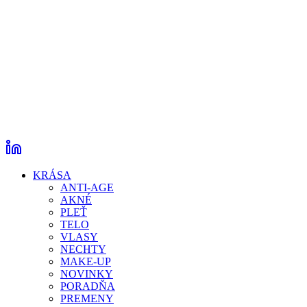
KRÁSA
ANTI-AGE
AKNÉ
PLEŤ
TELO
VLASY
NECHTY
MAKE-UP
NOVINKY
PORADŇA
PREMENY