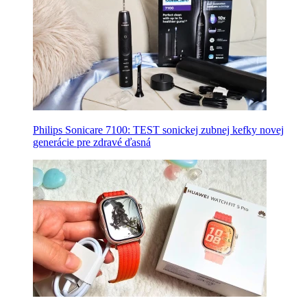
Philips Sonicare 7100: TEST sonickej zubnej kefky novej
generácie pre zdravé ďasná