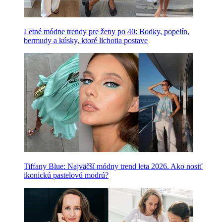
Letné módne trendy pre ženy po 40: Bodky, popelín,
bermudy a kúsky, ktoré lichotia postave
Tiffany Blue: Najväčší módny trend leta 2026. Ako nosiť
ikonickú pastelovú modrú?