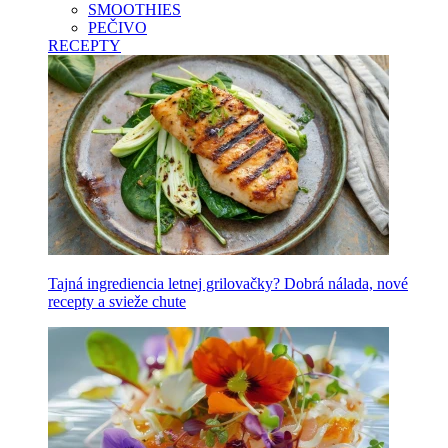
SMOOTHIES
PEČIVO
RECEPTY
Tajná ingrediencia letnej grilovačky? Dobrá nálada, nové
recepty a svieže chute