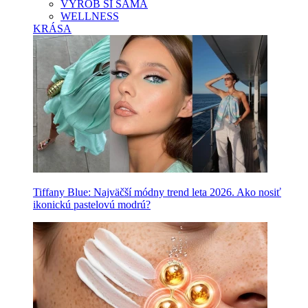
VYROB SI SAMA
WELLNESS
KRÁSA
Tiffany Blue: Najväčší módny trend leta 2026. Ako nosiť
ikonickú pastelovú modrú?