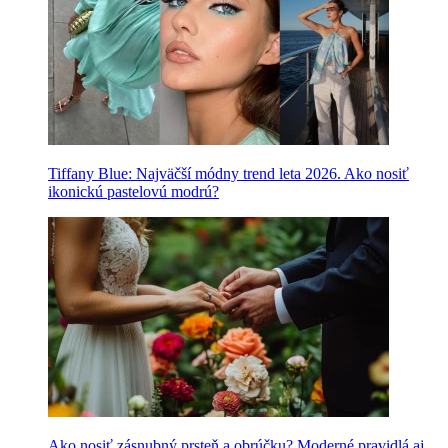
Tiffany Blue: Najväčší módny trend leta 2026. Ako nosiť
ikonickú pastelovú modrú?
Ako nosiť zásnubný prsteň a obrúčku? Moderné pravidlá aj