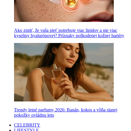
Ako zistiť, že vaša pleť potrebuje viac lipidov a nie viac
kyseliny hyalurónovej? Príznaky poškodenej kožnej bariéry
Trendy letné parfumy 2026: Banán, kokos a vôňa slanej
pokožky ovládnu leto
CELEBRITY
LIFESTYLE