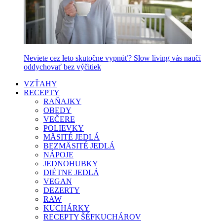
Neviete cez leto skutočne vypnúť? Slow living vás naučí
oddychovať bez výčitiek
VZŤAHY
RECEPTY
RAŇAJKY
OBEDY
VEČERE
POLIEVKY
MÄSITÉ JEDLÁ
BEZMÄSITÉ JEDLÁ
NÁPOJE
JEDNOHUBKY
DIÉTNE JEDLÁ
VEGAN
DEZERTY
RAW
KUCHÁRKY
RECEPTY ŠÉFKUCHÁROV