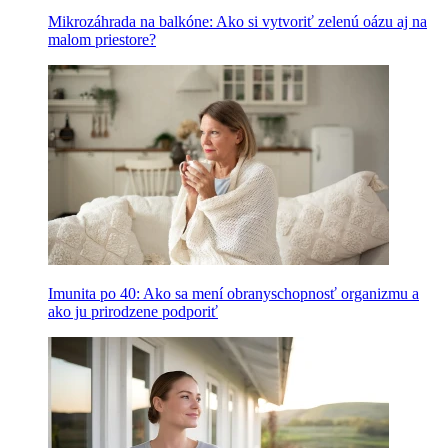
Mikrozáhrada na balkóne: Ako si vytvoriť zelenú oázu aj na
malom priestore?
Imunita po 40: Ako sa mení obranyschopnosť organizmu a
ako ju prirodzene podporiť