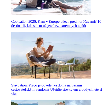
Coolcation 2026: Kam v Európe utiecť pred horúčavami? 10
destinácií, kde si leto užijete bez extrémnych teplôt
Staycation: Prečo je dovolenka doma najväčším
cestovateľským trendom? Ušetríte stovky eur a oddýchnete si
viac