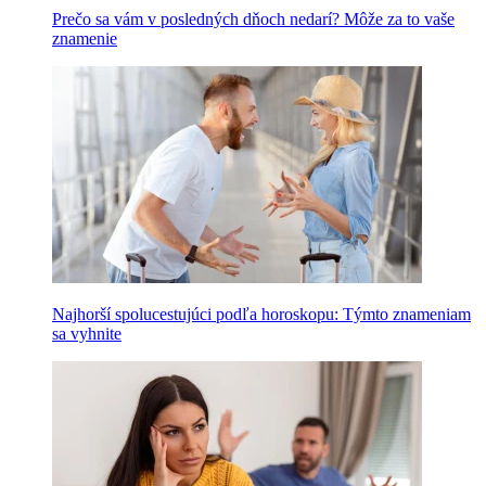
Prečo sa vám v posledných dňoch nedarí? Môže za to vaše
znamenie
Najhorší spolucestujúci podľa horoskopu: Týmto znameniam
sa vyhnite