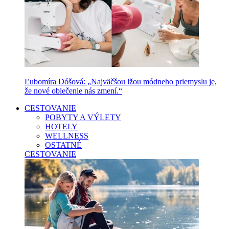
Ľubomíra Dóšová: „Najväčšou lžou módneho priemyslu je,
že nové oblečenie nás zmení.“
CESTOVANIE
POBYTY A VÝLETY
HOTELY
WELLNESS
OSTATNÉ
CESTOVANIE