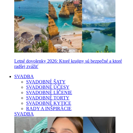
Letné dovolenky 2026: Ktoré krajiny sú bezpečné a ktoré
radšej zvážiť
SVADBA
SVADOBNÉ ŠATY
SVADOBNÉ ÚČESY
SVADOBNÉ LÍČENIE
SVADOBNÉ TORTY
SVADOBNÉ KYTICE
RADY A INŠPIRÁCIE
SVADBA