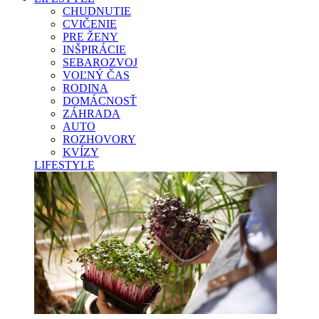
CHUDNUTIE
CVIČENIE
PRE ŽENY
INŠPIRÁCIE
SEBAROZVOJ
VOĽNÝ ČAS
RODINA
DOMÁCNOSŤ
ZÁHRADA
AUTO
ROZHOVORY
KVÍZY
LIFESTYLE