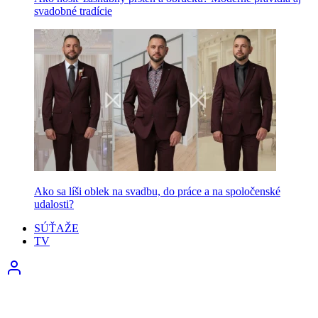
svadobné tradície
Ako sa líši oblek na svadbu, do práce a na spoločenské
udalosti?
SÚŤAŽE
TV