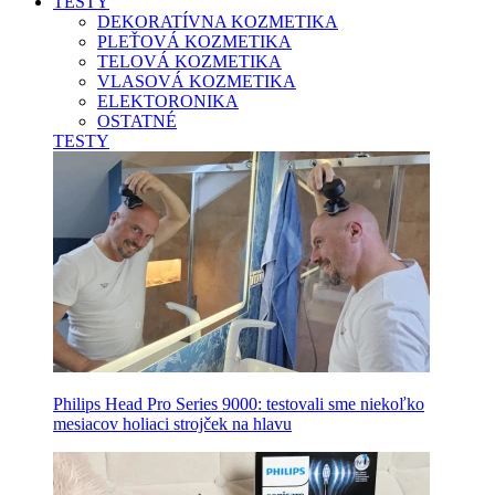
TESTY
DEKORATÍVNA KOZMETIKA
PLEŤOVÁ KOZMETIKA
TELOVÁ KOZMETIKA
VLASOVÁ KOZMETIKA
ELEKTORONIKA
OSTATNÉ
TESTY
Philips Head Pro Series 9000: testovali sme niekoľko
mesiacov holiaci strojček na hlavu