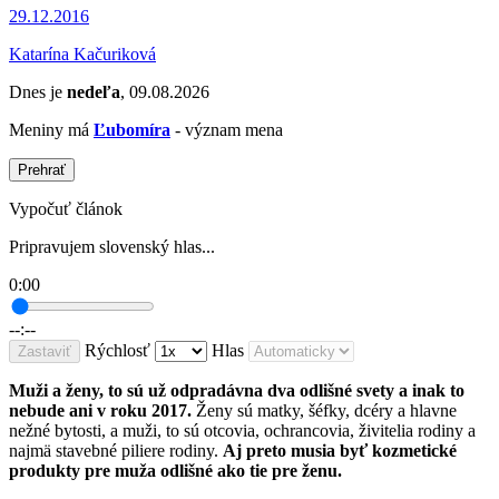
29.12.2016
Katarína Kačuriková
Dnes je
nedeľa
, 09.08.2026
Meniny má
Ľubomíra
- význam mena
Prehrať
Vypočuť článok
Pripravujem slovenský hlas...
0:00
--:--
Rýchlosť
Hlas
Zastaviť
Muži a ženy, to sú už odpradávna dva odlišné svety a inak to
nebude ani v roku 2017.
Ženy sú matky, šéfky, dcéry a hlavne
nežné bytosti, a muži, to sú otcovia, ochrancovia, živitelia rodiny a
najmä stavebné piliere rodiny.
Aj preto musia byť kozmetické
produkty pre muža odlišné ako tie pre ženu.