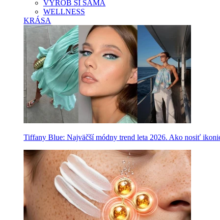
VYROB SI SAMA
WELLNESS
KRÁSA
Tiffany Blue: Najväčší módny trend leta 2026. Ako nosiť ikon