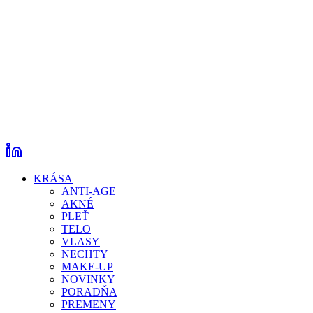
KRÁSA
ANTI-AGE
AKNÉ
PLEŤ
TELO
VLASY
NECHTY
MAKE-UP
NOVINKY
PORADŇA
PREMENY