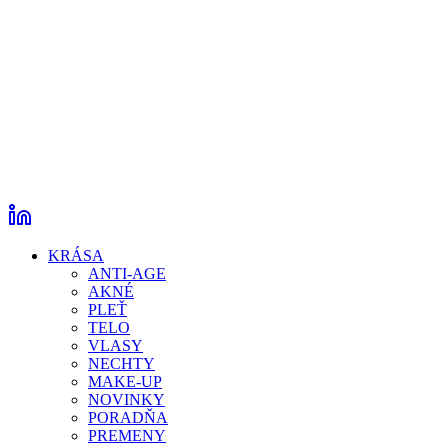
KRÁSA
ANTI-AGE
AKNÉ
PLEŤ
TELO
VLASY
NECHTY
MAKE-UP
NOVINKY
PORADŇA
PREMENY