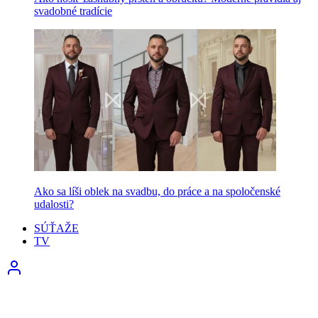
svadobné tradície
Ako sa líši oblek na svadbu, do práce a na spoločenské
udalosti?
SÚŤAŽE
TV