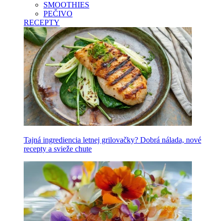
SMOOTHIES
PEČIVO
RECEPTY
Tajná ingrediencia letnej grilovačky? Dobrá nálada, nové
recepty a svieže chute