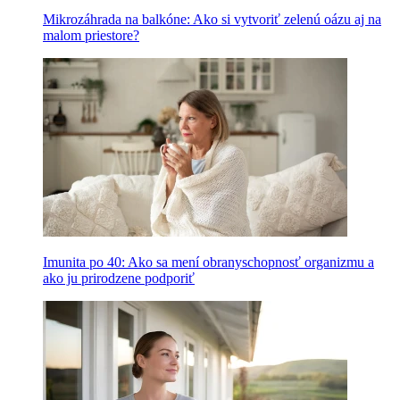
Mikrozáhrada na balkóne: Ako si vytvoriť zelenú oázu aj na
malom priestore?
Imunita po 40: Ako sa mení obranyschopnosť organizmu a
ako ju prirodzene podporiť