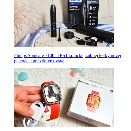
Philips Sonicare 7100: TEST sonickej zubnej kefky novej
generácie pre zdravé ďasná