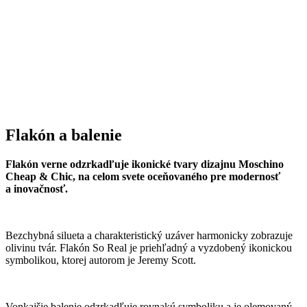
Flakón a balenie
Flakón verne odzrkadľuje ikonické tvary dizajnu Moschino
Cheap & Chic, na celom svete oceňovaného pre modernosť
a inovačnosť.
Bezchybná silueta a charakteristický uzáver harmonicky zobrazuje
olivinu tvár. Flakón So Real je priehľadný a vyzdobený ikonickou
symbolikou, ktorej autorom je Jeremy Scott.
Vonkajšie balenie odzrkadľuje rovnakú symboliku a je olemovaný