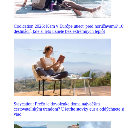
Coolcation 2026: Kam v Európe utiecť pred horúčavami? 10
destinácií, kde si leto užijete bez extrémnych teplôt
Staycation: Prečo je dovolenka doma najväčším
cestovateľským trendom? Ušetríte stovky eur a oddýchnete si
viac