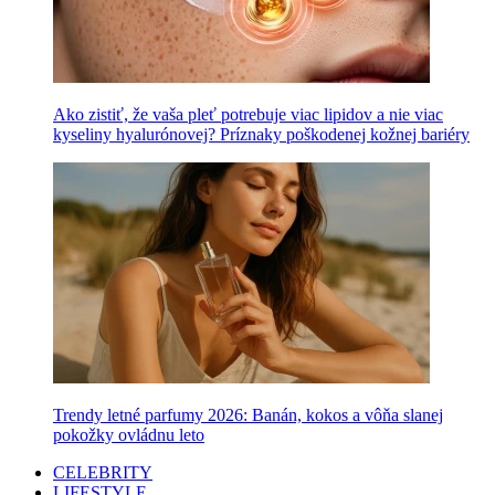
Ako zistiť, že vaša pleť potrebuje viac lipidov a nie viac
kyseliny hyalurónovej? Príznaky poškodenej kožnej bariéry
Trendy letné parfumy 2026: Banán, kokos a vôňa slanej
pokožky ovládnu leto
CELEBRITY
LIFESTYLE