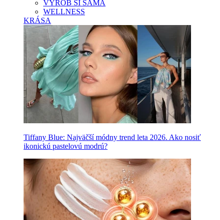
VYROB SI SAMA
WELLNESS
KRÁSA
Tiffany Blue: Najväčší módny trend leta 2026. Ako nosiť
ikonickú pastelovú modrú?