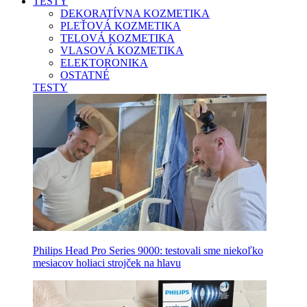
TESTY
DEKORATÍVNA KOZMETIKA
PLEŤOVÁ KOZMETIKA
TELOVÁ KOZMETIKA
VLASOVÁ KOZMETIKA
ELEKTORONIKA
OSTATNÉ
TESTY
Philips Head Pro Series 9000: testovali sme niekoľko
mesiacov holiaci strojček na hlavu