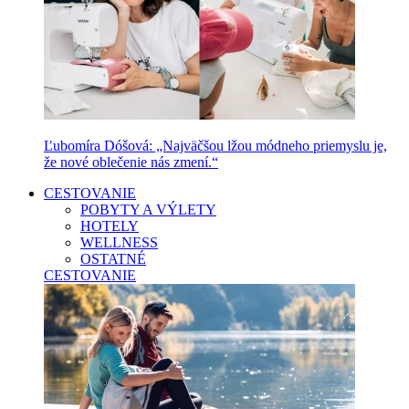
Ľubomíra Dóšová: „Najväčšou lžou módneho priemyslu je,
že nové oblečenie nás zmení.“
CESTOVANIE
POBYTY A VÝLETY
HOTELY
WELLNESS
OSTATNÉ
CESTOVANIE