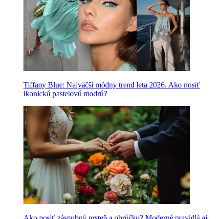
Tiffany Blue: Najväčší módny trend leta 2026. Ako nosiť
ikonickú pastelovú modrú?
Ako nosiť zásnubný prsteň a obrúčku? Moderné pravidlá aj