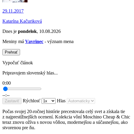
29.11.2017
Katarína Kačuriková
Dnes je
pondelok
, 10.08.2026
Meniny má
Vavrinec
- význam mena
Prehrať
Vypočuť článok
Pripravujem slovenský hlas...
0:00
--:--
Rýchlosť
Hlas
Zastaviť
Počas svojej 20-ročnej histórie precestovala celý svet a získala tie
z najprestížnejších ocenení. Kolekcia vôní Moschino Cheap & Chic
teraz znovu ožíva s novou vôňou, modernejšou a súčasnejšou, ako
stvorenou pre ňu.