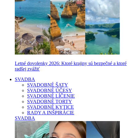
Letné dovolenky 2026: Ktoré krajiny sú bezpečné a ktoré
radšej zvážiť
SVADBA
SVADOBNÉ ŠATY
SVADOBNÉ ÚČESY
SVADOBNÉ LÍČENIE
SVADOBNÉ TORTY
SVADOBNÉ KYTICE
RADY A INŠPIRÁCIE
SVADBA