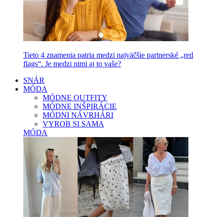
Tieto 4 znamenia patria medzi najväčšie partnerské „red
flags“. Je medzi nimi aj to vaše?
SNÁR
MÓDA
MÓDNE OUTFITY
MÓDNE INŠPIRÁCIE
MÓDNI NÁVRHÁRI
VYROB SI SAMA
MÓDA