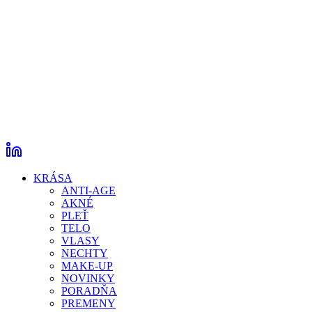
KRÁSA
ANTI-AGE
AKNÉ
PLEŤ
TELO
VLASY
NECHTY
MAKE-UP
NOVINKY
PORADŇA
PREMENY