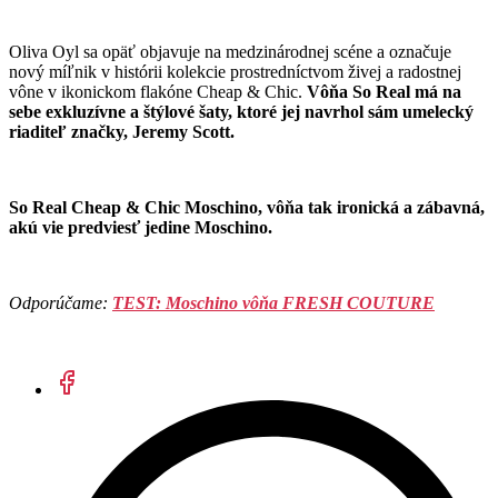
Oliva Oyl sa opäť objavuje na medzinárodnej scéne a označuje
nový míľnik v histórii kolekcie prostredníctvom živej a radostnej
vône v ikonickom flakóne Cheap & Chic.
Vôňa So Real má na
sebe exkluzívne a štýlové šaty, ktoré jej navrhol sám umelecký
riaditeľ značky, Jeremy Scott.
So Real Cheap & Chic Moschino, vôňa tak ironická a zábavná,
akú vie predviesť jedine Moschino.
Odporúčame:
TEST: Moschino vôňa FRESH COUTURE