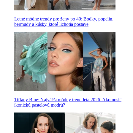
Letné módne trendy pre ženy po 40: Bodky, popelín,
bermudy a kúsky, ktoré lichotia postave
Tiffany Blue: Najväčší módny trend leta 2026. Ako nosiť
ikonickú pastelovú modrú?