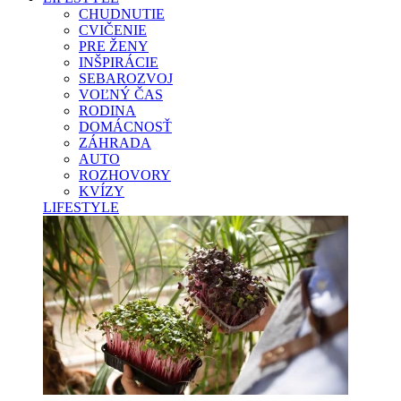
CHUDNUTIE
CVIČENIE
PRE ŽENY
INŠPIRÁCIE
SEBAROZVOJ
VOĽNÝ ČAS
RODINA
DOMÁCNOSŤ
ZÁHRADA
AUTO
ROZHOVORY
KVÍZY
LIFESTYLE