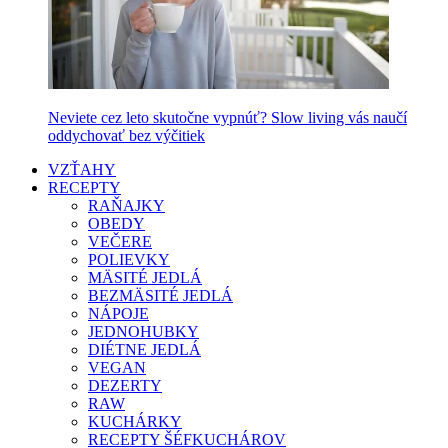
Neviete cez leto skutočne vypnúť? Slow living vás naučí
oddychovať bez výčitiek
VZŤAHY
RECEPTY
RAŇAJKY
OBEDY
VEČERE
POLIEVKY
MÄSITÉ JEDLÁ
BEZMÄSITÉ JEDLÁ
NÁPOJE
JEDNOHUBKY
DIÉTNE JEDLÁ
VEGAN
DEZERTY
RAW
KUCHÁRKY
RECEPTY ŠÉFKUCHÁROV