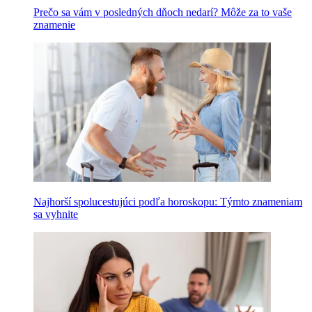
Prečo sa vám v posledných dňoch nedarí? Môže za to vaše
znamenie
Najhorší spolucestujúci podľa horoskopu: Týmto znameniam
sa vyhnite