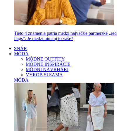
Tieto 4 znamenia patria medzi najväčšie partnerské „red
flags“. Je medzi nimi aj to vaše?
SNÁR
MÓDA
MÓDNE OUTFITY
MÓDNE INŠPIRÁCIE
MÓDNI NÁVRHÁRI
VYROB SI SAMA
MÓDA