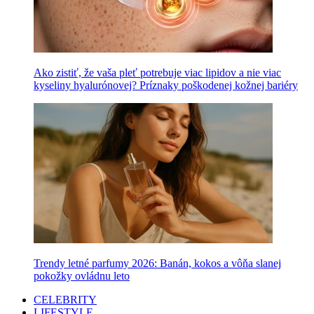
Ako zistiť, že vaša pleť potrebuje viac lipidov a nie viac
kyseliny hyalurónovej? Príznaky poškodenej kožnej bariéry
Trendy letné parfumy 2026: Banán, kokos a vôňa slanej
pokožky ovládnu leto
CELEBRITY
LIFESTYLE