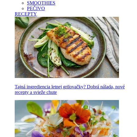
SMOOTHIES
PEČIVO
RECEPTY
Tajná ingrediencia letnej grilovačky? Dobrá nálada, nové
recepty a svieže chute