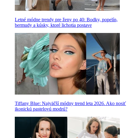
Letné módne trendy pre ženy po 40: Bodky, popelín,
bermudy a kúsky, ktoré lichotia postave
Tiffany Blue: Najväčší módny trend leta 2026. Ako nosiť
ikonickú pastelovú modrú?