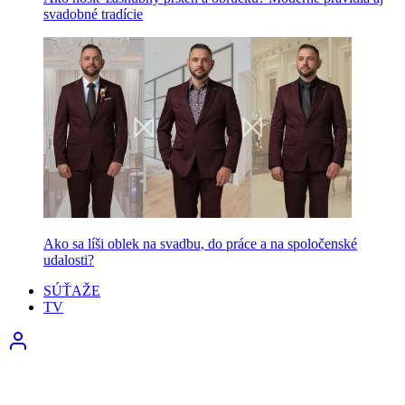
svadobné tradície
Ako sa líši oblek na svadbu, do práce a na spoločenské
udalosti?
SÚŤAŽE
TV