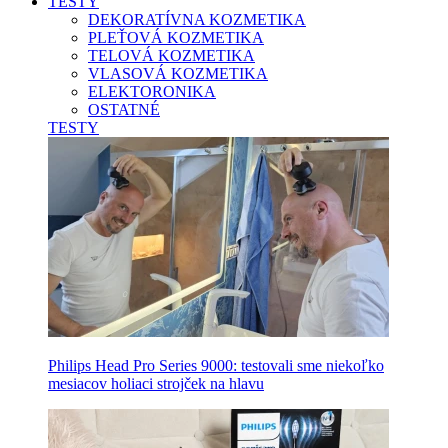
TESTY
DEKORATÍVNA KOZMETIKA
PLEŤOVÁ KOZMETIKA
TELOVÁ KOZMETIKA
VLASOVÁ KOZMETIKA
ELEKTORONIKA
OSTATNÉ
TESTY
Philips Head Pro Series 9000: testovali sme niekoľko
mesiacov holiaci strojček na hlavu