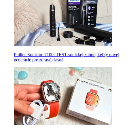
Philips Sonicare 7100: TEST sonickej zubnej kefky novej
generácie pre zdravé ďasná