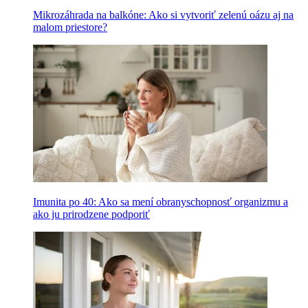
Mikrozáhrada na balkóne: Ako si vytvoriť zelenú oázu aj na
malom priestore?
Imunita po 40: Ako sa mení obranyschopnosť organizmu a
ako ju prirodzene podporiť