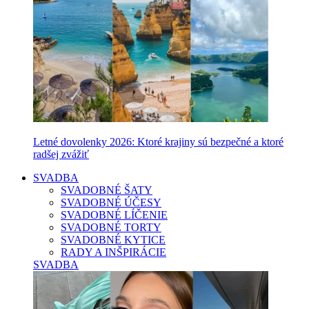
Letné dovolenky 2026: Ktoré krajiny sú bezpečné a ktoré
radšej zvážiť
SVADBA
SVADOBNÉ ŠATY
SVADOBNÉ ÚČESY
SVADOBNÉ LÍČENIE
SVADOBNÉ TORTY
SVADOBNÉ KYTICE
RADY A INŠPIRÁCIE
SVADBA