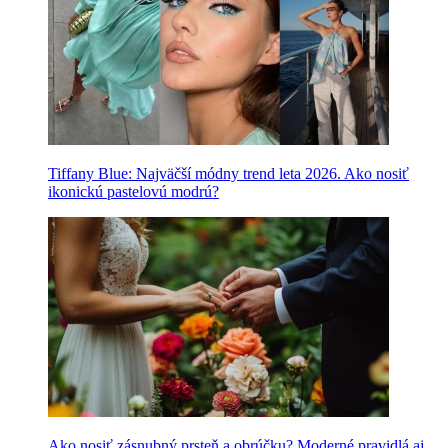
Tiffany Blue: Najväčší módny trend leta 2026. Ako nosiť
ikonickú pastelovú modrú?
Ako nosiť zásnubný prsteň a obrúčku? Moderné pravidlá aj