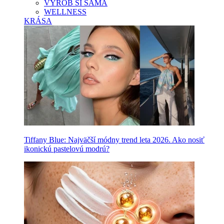
VYROB SI SAMA
WELLNESS
KRÁSA
Tiffany Blue: Najväčší módny trend leta 2026. Ako nosiť
ikonickú pastelovú modrú?