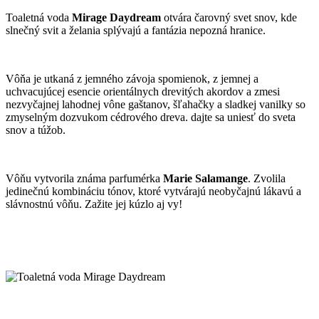
Toaletná voda
Mirage Daydream
otvára čarovný svet snov, kde
slnečný svit a želania splývajú a fantázia nepozná hranice.
Vôňa je utkaná z jemného závoja spomienok, z jemnej a
uchvacujúcej esencie orientálnych drevitých akordov a zmesi
nezvyčajnej lahodnej vône gaštanov, šľahačky a sladkej vanilky so
zmyselným dozvukom cédrového dreva. dajte sa uniesť do sveta
snov a túžob.
Vôňu vytvorila známa parfumérka
Marie Salamange
. Zvolila
jedinečnú kombináciu tónov, ktoré vytvárajú neobyčajnú lákavú a
slávnostnú vôňu. Zažite jej kúzlo aj vy!