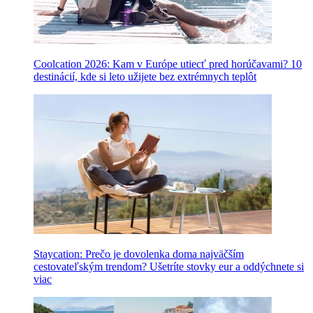
Coolcation 2026: Kam v Európe utiecť pred horúčavami? 10
destinácií, kde si leto užijete bez extrémnych teplôt
Staycation: Prečo je dovolenka doma najväčším
cestovateľským trendom? Ušetríte stovky eur a oddýchnete si
viac