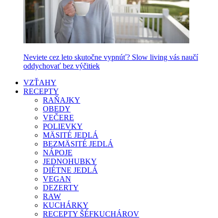
Neviete cez leto skutočne vypnúť? Slow living vás naučí
oddychovať bez výčitiek
VZŤAHY
RECEPTY
RAŇAJKY
OBEDY
VEČERE
POLIEVKY
MÄSITÉ JEDLÁ
BEZMÄSITÉ JEDLÁ
NÁPOJE
JEDNOHUBKY
DIÉTNE JEDLÁ
VEGAN
DEZERTY
RAW
KUCHÁRKY
RECEPTY ŠÉFKUCHÁROV