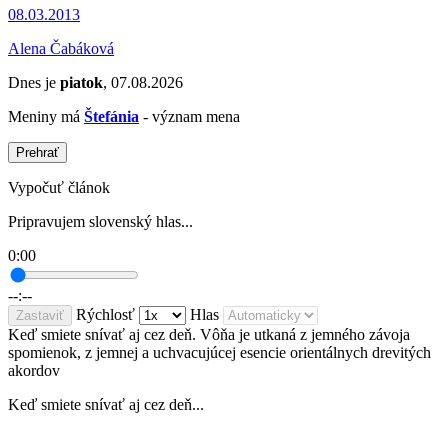
08.03.2013
Alena Čabáková
Dnes je
piatok
, 07.08.2026
Meniny má
Štefánia
- význam mena
Prehrať
Vypočuť článok
Pripravujem slovenský hlas...
0:00
--:--
Rýchlosť
Hlas
Zastaviť
Keď smiete snívať aj cez deň. Vôňa je utkaná z jemného závoja
spomienok, z jemnej a uchvacujúcej esencie orientálnych drevitých
akordov
Keď smiete snívať aj cez deň...