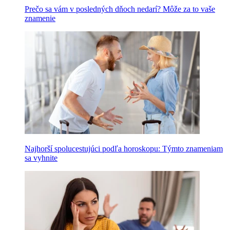
Prečo sa vám v posledných dňoch nedarí? Môže za to vaše
znamenie
Najhorší spolucestujúci podľa horoskopu: Týmto znameniam
sa vyhnite