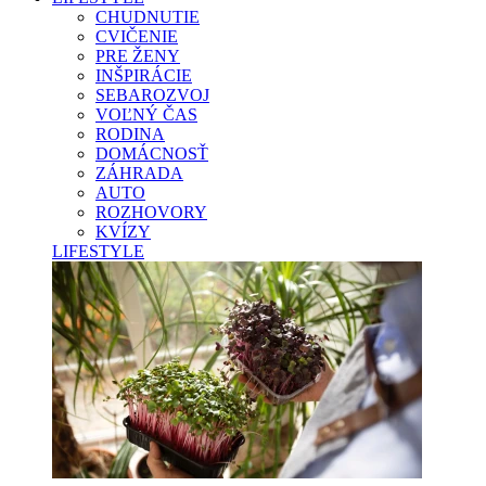
CHUDNUTIE
CVIČENIE
PRE ŽENY
INŠPIRÁCIE
SEBAROZVOJ
VOĽNÝ ČAS
RODINA
DOMÁCNOSŤ
ZÁHRADA
AUTO
ROZHOVORY
KVÍZY
LIFESTYLE