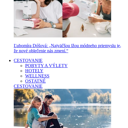
Ľubomíra Dóšová: „Najväčšou lžou módneho priemyslu je,
že nové oblečenie nás zmení.“
CESTOVANIE
POBYTY A VÝLETY
HOTELY
WELLNESS
OSTATNÉ
CESTOVANIE