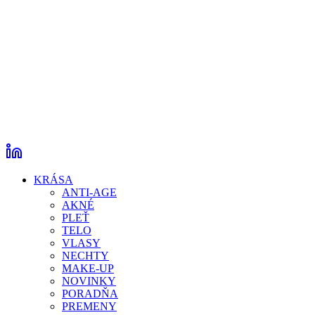
KRÁSA
ANTI-AGE
AKNÉ
PLEŤ
TELO
VLASY
NECHTY
MAKE-UP
NOVINKY
PORADŇA
PREMENY