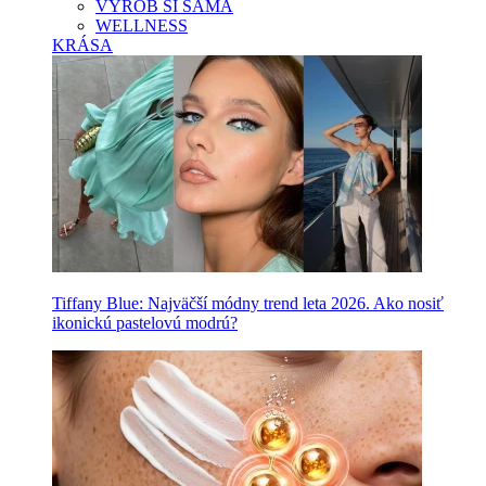
VYROB SI SAMA
WELLNESS
KRÁSA
Tiffany Blue: Najväčší módny trend leta 2026. Ako nosiť
ikonickú pastelovú modrú?