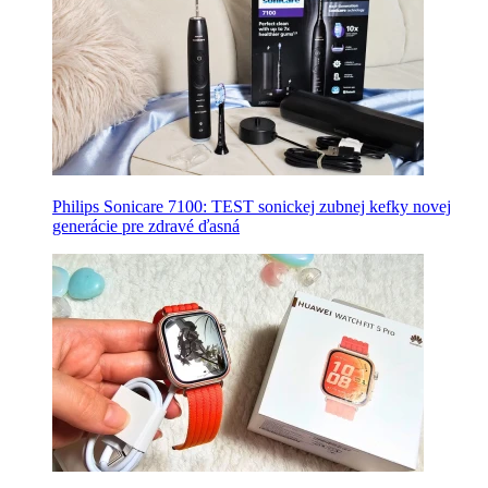
Philips Sonicare 7100: TEST sonickej zubnej kefky novej
generácie pre zdravé ďasná