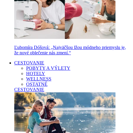
Ľubomíra Dóšová: „Najväčšou lžou módneho priemyslu je,
že nové oblečenie nás zmení.“
CESTOVANIE
POBYTY A VÝLETY
HOTELY
WELLNESS
OSTATNÉ
CESTOVANIE