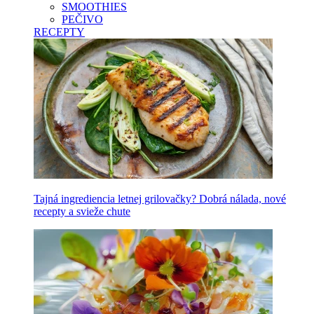
SMOOTHIES
PEČIVO
RECEPTY
Tajná ingrediencia letnej grilovačky? Dobrá nálada, nové
recepty a svieže chute