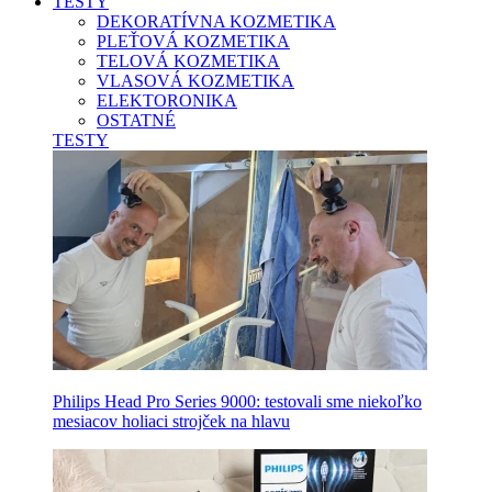
TESTY
DEKORATÍVNA KOZMETIKA
PLEŤOVÁ KOZMETIKA
TELOVÁ KOZMETIKA
VLASOVÁ KOZMETIKA
ELEKTORONIKA
OSTATNÉ
TESTY
Philips Head Pro Series 9000: testovali sme niekoľko
mesiacov holiaci strojček na hlavu