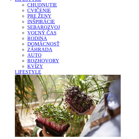
CHUDNUTIE
CVIČENIE
PRE ŽENY
INŠPIRÁCIE
SEBAROZVOJ
VOĽNÝ ČAS
RODINA
DOMÁCNOSŤ
ZÁHRADA
AUTO
ROZHOVORY
KVÍZY
LIFESTYLE