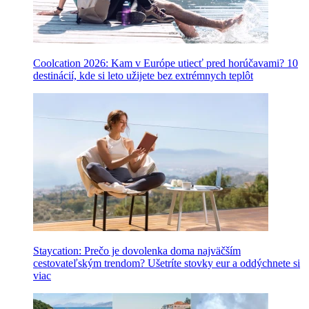
Coolcation 2026: Kam v Európe utiecť pred horúčavami? 10
destinácií, kde si leto užijete bez extrémnych teplôt
Staycation: Prečo je dovolenka doma najväčším
cestovateľským trendom? Ušetríte stovky eur a oddýchnete si
viac