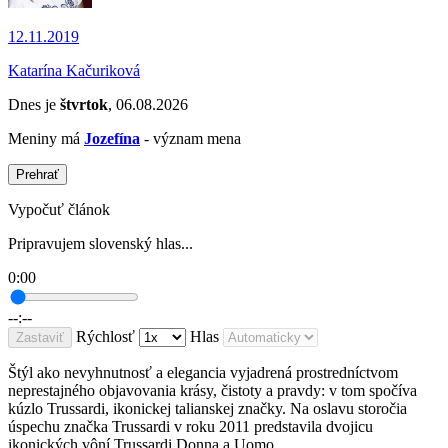
12.11.2019
Katarína Kačuriková
Dnes je
štvrtok
, 06.08.2026
Meniny má
Jozefína
- význam mena
Prehrať
Vypočuť článok
Pripravujem slovenský hlas...
0:00
--:--
Rýchlosť
Hlas
Zastaviť
Štýl ako nevyhnutnosť a elegancia vyjadrená prostredníctvom
neprestajného objavovania krásy, čistoty a pravdy: v tom spočíva
kúzlo Trussardi, ikonickej talianskej značky. Na oslavu storočia
úspechu značka Trussardi v roku 2011 predstavila dvojicu
ikonických vôní Trussardi Donna a Uomo.