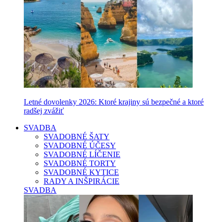
Letné dovolenky 2026: Ktoré krajiny sú bezpečné a ktoré
radšej zvážiť
SVADBA
SVADOBNÉ ŠATY
SVADOBNÉ ÚČESY
SVADOBNÉ LÍČENIE
SVADOBNÉ TORTY
SVADOBNÉ KYTICE
RADY A INŠPIRÁCIE
SVADBA