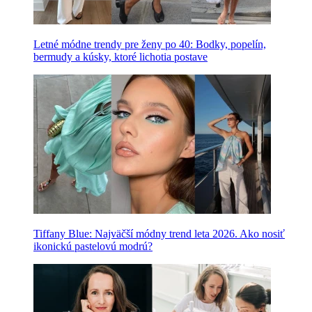
Letné módne trendy pre ženy po 40: Bodky, popelín,
bermudy a kúsky, ktoré lichotia postave
Tiffany Blue: Najväčší módny trend leta 2026. Ako nosiť
ikonickú pastelovú modrú?