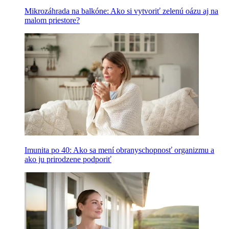
Mikrozáhrada na balkóne: Ako si vytvoriť zelenú oázu aj na
malom priestore?
Imunita po 40: Ako sa mení obranyschopnosť organizmu a
ako ju prirodzene podporiť