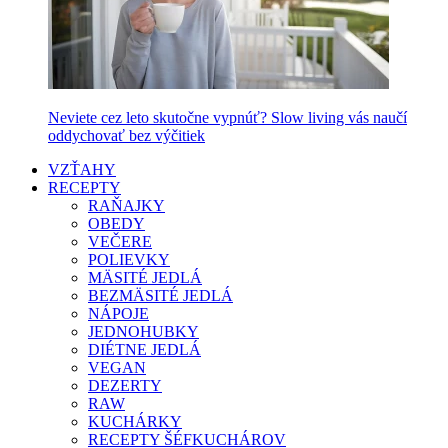
Neviete cez leto skutočne vypnúť? Slow living vás naučí
oddychovať bez výčitiek
VZŤAHY
RECEPTY
RAŇAJKY
OBEDY
VEČERE
POLIEVKY
MÄSITÉ JEDLÁ
BEZMÄSITÉ JEDLÁ
NÁPOJE
JEDNOHUBKY
DIÉTNE JEDLÁ
VEGAN
DEZERTY
RAW
KUCHÁRKY
RECEPTY ŠÉFKUCHÁROV