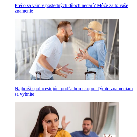
Prečo sa vám v posledných dňoch nedarí? Môže za to vaše
znamenie
Najhorší spolucestujúci podľa horoskopu: Týmto znameniam
sa vyhnite