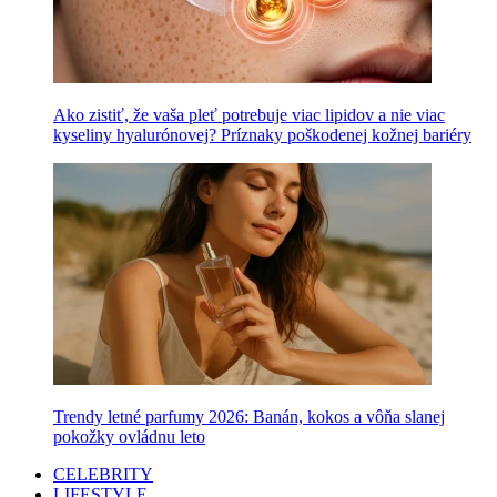
Ako zistiť, že vaša pleť potrebuje viac lipidov a nie viac
kyseliny hyalurónovej? Príznaky poškodenej kožnej bariéry
Trendy letné parfumy 2026: Banán, kokos a vôňa slanej
pokožky ovládnu leto
CELEBRITY
LIFESTYLE