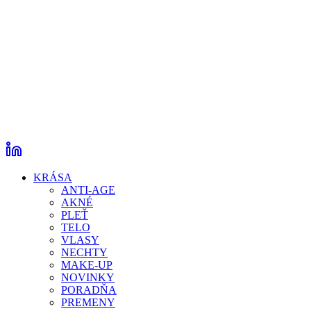
KRÁSA
ANTI-AGE
AKNÉ
PLEŤ
TELO
VLASY
NECHTY
MAKE-UP
NOVINKY
PORADŇA
PREMENY