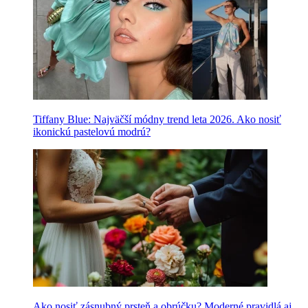
Tiffany Blue: Najväčší módny trend leta 2026. Ako nosiť
ikonickú pastelovú modrú?
Ako nosiť zásnubný prsteň a obrúčku? Moderné pravidlá aj