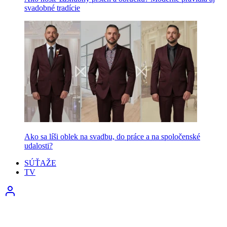
svadobné tradície
Ako sa líši oblek na svadbu, do práce a na spoločenské
udalosti?
SÚŤAŽE
TV