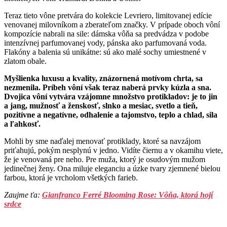
Teraz tieto vône pretvára do kolekcie Levriero, limitovanej edície
venovanej milovníkom a zberateľom značky. V prípade oboch vôní
kompozície nabrali na sile: dámska vôňa sa predvádza v podobe
intenzívnej parfumovanej vody, pánska ako parfumovaná voda.
Flakóny a balenia sú unikátne: sú ako malé sochy umiestnené v
zlatom obale.
Myšlienka luxusu a kvality, znázornená motívom chrta, sa
nezmenila. Príbeh vôní však teraz naberá prvky kúzla a sna.
Dvojica vôní vytvára vzájomne množstvo protikladov: je to jin
a jang, mužnosť a ženskosť, slnko a mesiac, svetlo a tieň,
pozitívne a negatívne, odhalenie a tajomstvo, teplo a chlad, sila
a ľahkosť.
Mohli by sme naďalej menovať protiklady, ktoré sa navzájom
priťahujú, pokým nesplynú v jedno. Vidíte čiernu a v okamihu viete,
že je venovaná pre neho. Pre muža, ktorý je osudovým mužom
jedinečnej ženy. Ona miluje eleganciu a úzke tvary zjemnené bielou
farbou, ktorá je vrcholom všetkých farieb.
Zaujme ťa:
Gianfranco Ferré Blooming Rose: Vôňa, ktorá hojí
srdce