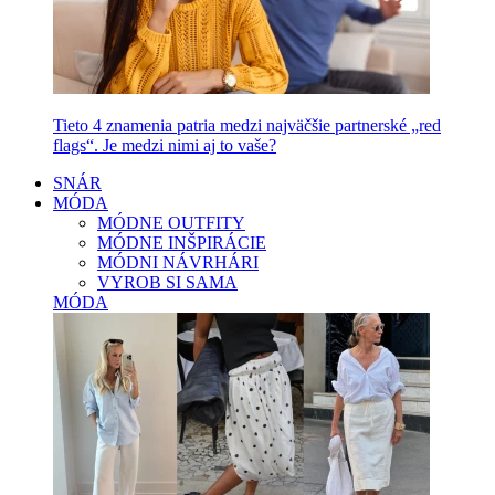
Tieto 4 znamenia patria medzi najväčšie partnerské „red
flags“. Je medzi nimi aj to vaše?
SNÁR
MÓDA
MÓDNE OUTFITY
MÓDNE INŠPIRÁCIE
MÓDNI NÁVRHÁRI
VYROB SI SAMA
MÓDA