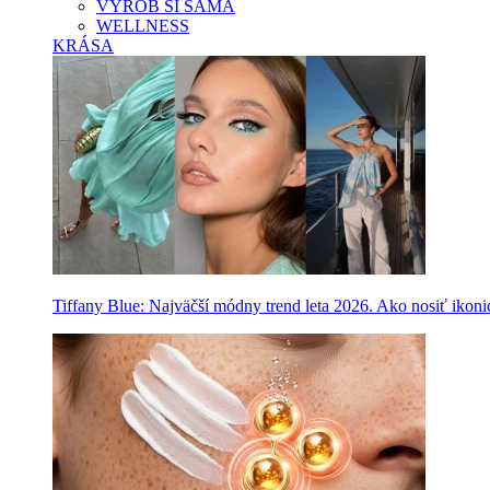
VYROB SI SAMA
WELLNESS
KRÁSA
Tiffany Blue: Najväčší módny trend leta 2026. Ako nosiť ikon