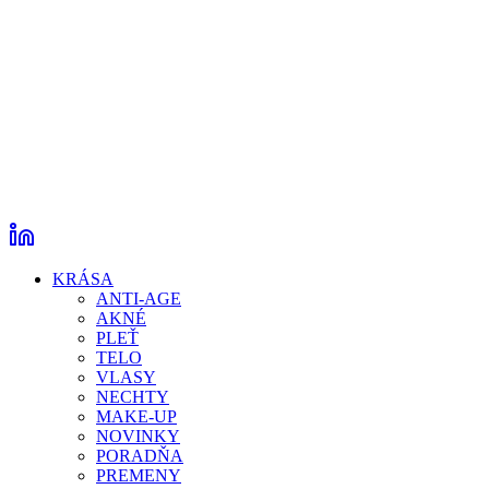
KRÁSA
ANTI-AGE
AKNÉ
PLEŤ
TELO
VLASY
NECHTY
MAKE-UP
NOVINKY
PORADŇA
PREMENY