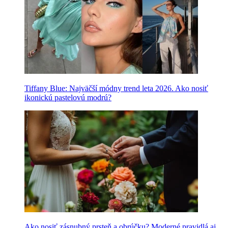
Tiffany Blue: Najväčší módny trend leta 2026. Ako nosiť
ikonickú pastelovú modrú?
Ako nosiť zásnubný prsteň a obrúčku? Moderné pravidlá aj