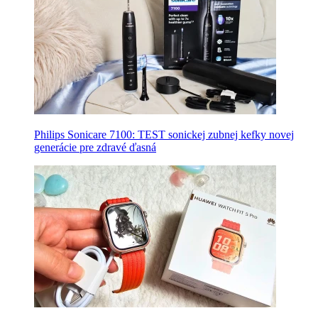
Philips Sonicare 7100: TEST sonickej zubnej kefky novej
generácie pre zdravé ďasná