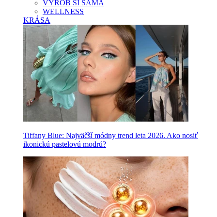
VYROB SI SAMA
WELLNESS
KRÁSA
Tiffany Blue: Najväčší módny trend leta 2026. Ako nosiť
ikonickú pastelovú modrú?