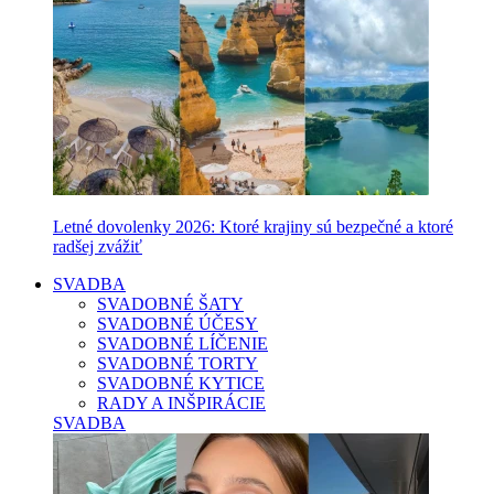
Letné dovolenky 2026: Ktoré krajiny sú bezpečné a ktoré
radšej zvážiť
SVADBA
SVADOBNÉ ŠATY
SVADOBNÉ ÚČESY
SVADOBNÉ LÍČENIE
SVADOBNÉ TORTY
SVADOBNÉ KYTICE
RADY A INŠPIRÁCIE
SVADBA