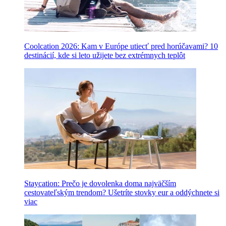
Coolcation 2026: Kam v Európe utiecť pred horúčavami? 10
destinácií, kde si leto užijete bez extrémnych teplôt
Staycation: Prečo je dovolenka doma najväčším
cestovateľským trendom? Ušetríte stovky eur a oddýchnete si
viac