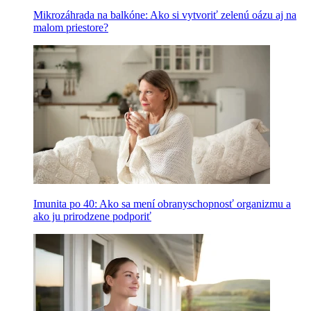
Mikrozáhrada na balkóne: Ako si vytvoriť zelenú oázu aj na
malom priestore?
Imunita po 40: Ako sa mení obranyschopnosť organizmu a
ako ju prirodzene podporiť