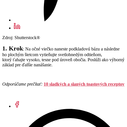
Zdroj: Shutterstock®
1. Krok
: Na očné viečko naneste podkladovú bázu a následne
ho plochým štetcom vytieňujte svetlohnedým odtieňom,
ktorý ťahajte vysoko, tesne pod úroveň obočia. Poslúži ako výborný
základ pre ďalšie nanášanie.
Odporúčame prečítať:
10 sladkých a slaných toastových receptov