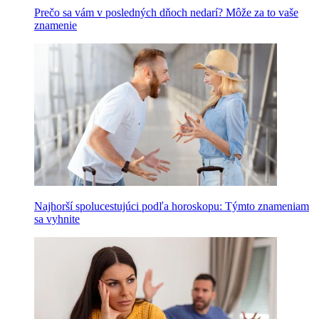
Prečo sa vám v posledných dňoch nedarí? Môže za to vaše
znamenie
Najhorší spolucestujúci podľa horoskopu: Týmto znameniam
sa vyhnite