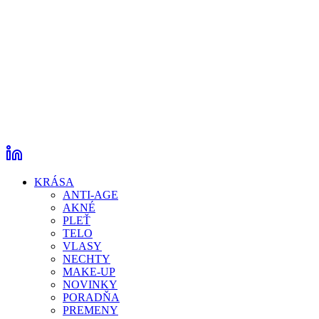
KRÁSA
ANTI-AGE
AKNÉ
PLEŤ
TELO
VLASY
NECHTY
MAKE-UP
NOVINKY
PORADŇA
PREMENY