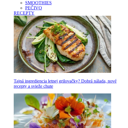
SMOOTHIES
PEČIVO
RECEPTY
Tajná ingrediencia letnej grilovačky? Dobrá nálada, nové
recepty a svieže chute