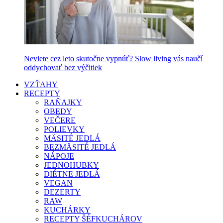
Neviete cez leto skutočne vypnúť? Slow living vás naučí
oddychovať bez výčitiek
VZŤAHY
RECEPTY
RAŇAJKY
OBEDY
VEČERE
POLIEVKY
MÄSITÉ JEDLÁ
BEZMÄSITÉ JEDLÁ
NÁPOJE
JEDNOHUBKY
DIÉTNE JEDLÁ
VEGAN
DEZERTY
RAW
KUCHÁRKY
RECEPTY ŠÉFKUCHÁROV