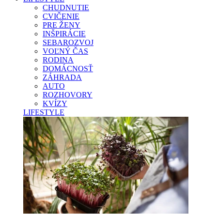
CHUDNUTIE
CVIČENIE
PRE ŽENY
INŠPIRÁCIE
SEBAROZVOJ
VOĽNÝ ČAS
RODINA
DOMÁCNOSŤ
ZÁHRADA
AUTO
ROZHOVORY
KVÍZY
LIFESTYLE