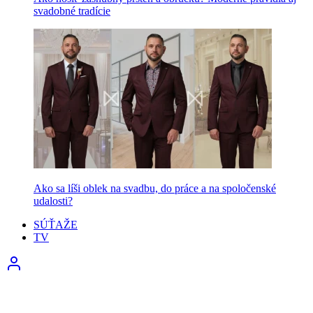
svadobné tradície
Ako sa líši oblek na svadbu, do práce a na spoločenské
udalosti?
SÚŤAŽE
TV