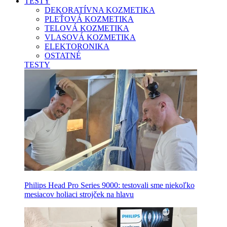
TESTY
DEKORATÍVNA KOZMETIKA
PLEŤOVÁ KOZMETIKA
TELOVÁ KOZMETIKA
VLASOVÁ KOZMETIKA
ELEKTORONIKA
OSTATNÉ
TESTY
Philips Head Pro Series 9000: testovali sme niekoľko
mesiacov holiaci strojček na hlavu