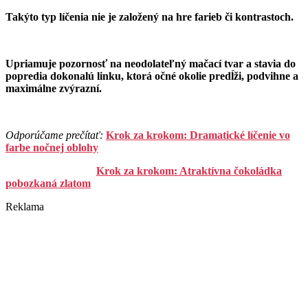
Takýto typ líčenia nie je založený na hre farieb či kontrastoch.
Upriamuje pozornosť na neodolateľný mačací tvar a stavia do
popredia dokonalú linku, ktorá očné okolie predĺži, podvihne a
maximálne zvýrazní.
Odporúčame prečítať:
Krok za krokom: Dramatické líčenie vo
farbe nočnej oblohy
Krok za krokom: Atraktívna čokoládka
pobozkaná zlatom
Reklama