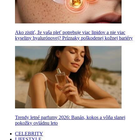
Ako zistiť, že vaša pleť potrebuje viac lipidov a nie viac
kyseliny hyalurónovej? Príznaky poškodenej kožnej bariéry
Trendy letné parfumy 2026: Banán, kokos a vôňa slanej
pokožky ovládnu leto
CELEBRITY
LIFESTYLE