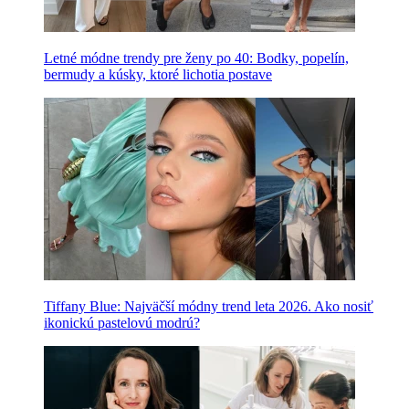
Letné módne trendy pre ženy po 40: Bodky, popelín,
bermudy a kúsky, ktoré lichotia postave
Tiffany Blue: Najväčší módny trend leta 2026. Ako nosiť
ikonickú pastelovú modrú?