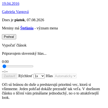
19.04.2016
Gabriela Vargová
Dnes je
piatok
, 07.08.2026
Meniny má
Štefánia
- význam mena
Prehrať
Vypočuť článok
Pripravujem slovenský hlas...
0:00
--:--
Rýchlosť
Hlas
Zastaviť
Oči sú bránou do duše a predstavujú prioritnú vec, ktorú si
všimneme. Jeden pohľad dokáže prezradiť tak veľa. V dnešnom
článku o líčení vám prinášame jednoduchý, no o to atraktívnejší
look.