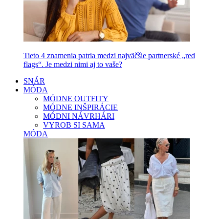
Tieto 4 znamenia patria medzi najväčšie partnerské „red
flags“. Je medzi nimi aj to vaše?
SNÁR
MÓDA
MÓDNE OUTFITY
MÓDNE INŠPIRÁCIE
MÓDNI NÁVRHÁRI
VYROB SI SAMA
MÓDA