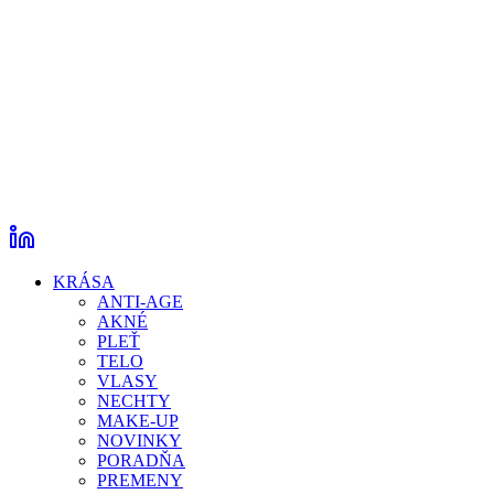
KRÁSA
ANTI-AGE
AKNÉ
PLEŤ
TELO
VLASY
NECHTY
MAKE-UP
NOVINKY
PORADŇA
PREMENY