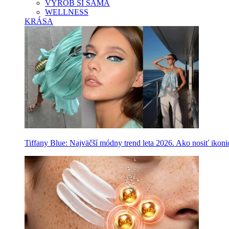
VYROB SI SAMA
WELLNESS
KRÁSA
Tiffany Blue: Najväčší módny trend leta 2026. Ako nosiť ikon