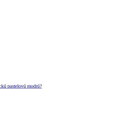
ickú pastelovú modrú?