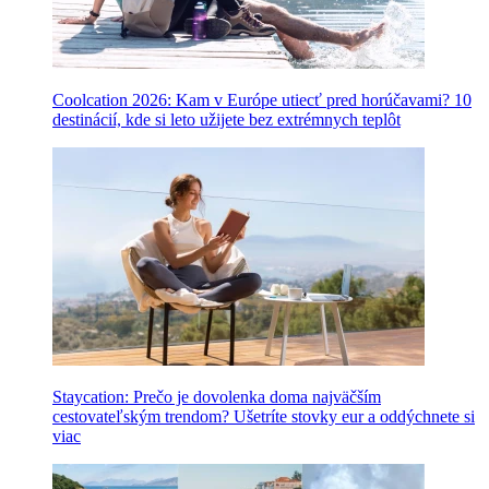
Coolcation 2026: Kam v Európe utiecť pred horúčavami? 10
destinácií, kde si leto užijete bez extrémnych teplôt
Staycation: Prečo je dovolenka doma najväčším
cestovateľským trendom? Ušetríte stovky eur a oddýchnete si
viac