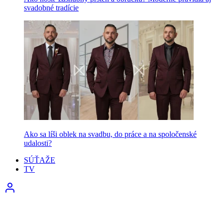
svadobné tradície
Ako sa líši oblek na svadbu, do práce a na spoločenské
udalosti?
SÚŤAŽE
TV