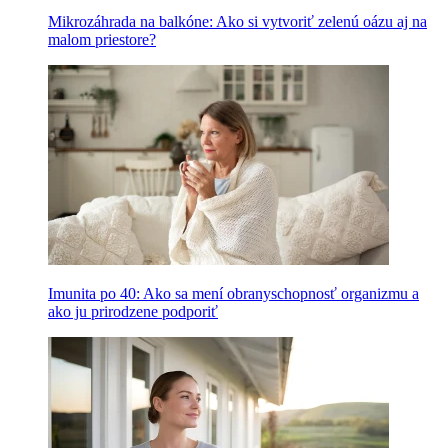
Mikrozáhrada na balkóne: Ako si vytvoriť zelenú oázu aj na
malom priestore?
Imunita po 40: Ako sa mení obranyschopnosť organizmu a
ako ju prirodzene podporiť