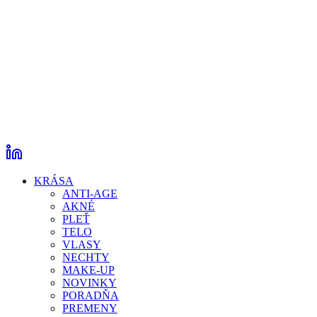
KRÁSA
ANTI-AGE
AKNÉ
PLEŤ
TELO
VLASY
NECHTY
MAKE-UP
NOVINKY
PORADŇA
PREMENY