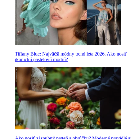
Tiffany Blue: Najväčší módny trend leta 2026. Ako nosiť
ikonickú pastelovú modrú?
Ako nosiť zásnubný prsteň a obrúčku? Moderné pravidlá aj