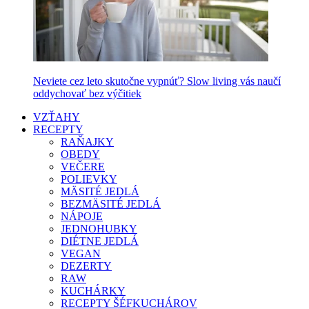
Neviete cez leto skutočne vypnúť? Slow living vás naučí
oddychovať bez výčitiek
VZŤAHY
RECEPTY
RAŇAJKY
OBEDY
VEČERE
POLIEVKY
MÄSITÉ JEDLÁ
BEZMÄSITÉ JEDLÁ
NÁPOJE
JEDNOHUBKY
DIÉTNE JEDLÁ
VEGAN
DEZERTY
RAW
KUCHÁRKY
RECEPTY ŠÉFKUCHÁROV