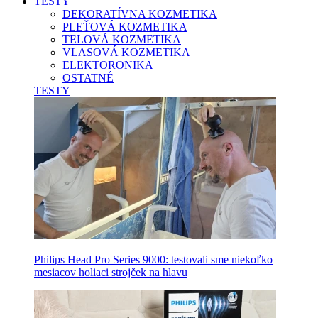
TESTY
DEKORATÍVNA KOZMETIKA
PLEŤOVÁ KOZMETIKA
TELOVÁ KOZMETIKA
VLASOVÁ KOZMETIKA
ELEKTORONIKA
OSTATNÉ
TESTY
Philips Head Pro Series 9000: testovali sme niekoľko
mesiacov holiaci strojček na hlavu