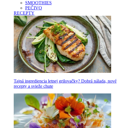
SMOOTHIES
PEČIVO
RECEPTY
Tajná ingrediencia letnej grilovačky? Dobrá nálada, nové
recepty a svieže chute