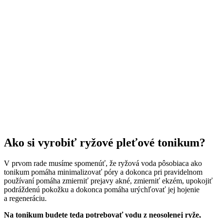
Ako si vyrobiť ryžové pleťové tonikum?
V prvom rade musíme spomenúť, že ryžová voda pôsobiaca ako
tonikum pomáha minimalizovať póry a dokonca pri pravidelnom
používaní pomáha zmierniť prejavy akné, zmierniť ekzém, upokojiť
podráždenú pokožku a dokonca pomáha urýchľovať jej hojenie
a regeneráciu.
Na tonikum budete teda potrebovať vodu z neosolenej ryže,