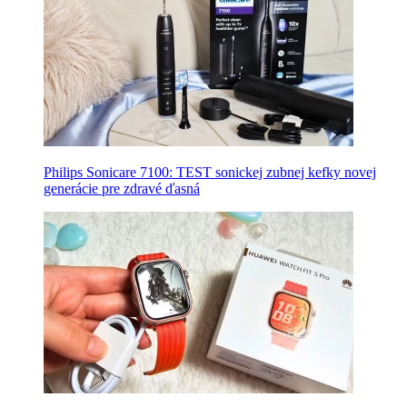
Philips Sonicare 7100: TEST sonickej zubnej kefky novej
generácie pre zdravé ďasná