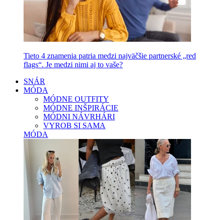
Tieto 4 znamenia patria medzi najväčšie partnerské „red
flags“. Je medzi nimi aj to vaše?
SNÁR
MÓDA
MÓDNE OUTFITY
MÓDNE INŠPIRÁCIE
MÓDNI NÁVRHÁRI
VYROB SI SAMA
MÓDA