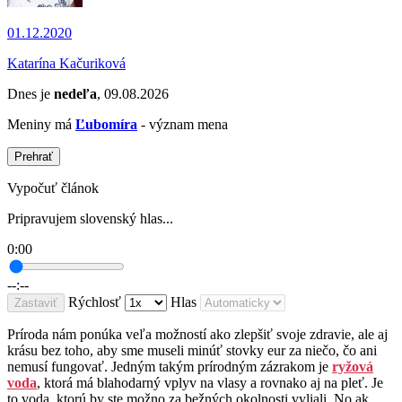
01.12.2020
Katarína Kačuriková
Dnes je
nedeľa
, 09.08.2026
Meniny má
Ľubomíra
- význam mena
Prehrať
Vypočuť článok
Pripravujem slovenský hlas...
0:00
--:--
Rýchlosť
Hlas
Zastaviť
Príroda nám ponúka veľa možností ako zlepšiť svoje zdravie, ale aj
krásu bez toho, aby sme museli minúť stovky eur za niečo, čo ani
nemusí fungovať. Jedným takým prírodným zázrakom je
ryžová
voda
, ktorá má blahodarný vplyv na vlasy a rovnako aj na pleť. Je
to voda, ktorú by ste možno za bežných okolnosti vyliali. No ak