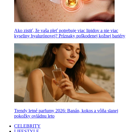
Ako zistiť, že vaša pleť potrebuje viac lipidov a nie viac
kyseliny hyalurónovej? Príznaky poškodenej kožnej bariéry
Trendy letné parfumy 2026: Banán, kokos a vôňa slanej
pokožky ovládnu leto
CELEBRITY
LIFESTYLE