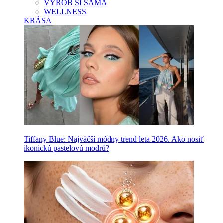
VYROB SI SAMA
WELLNESS
KRÁSA
Tiffany Blue: Najväčší módny trend leta 2026. Ako nosiť
ikonickú pastelovú modrú?