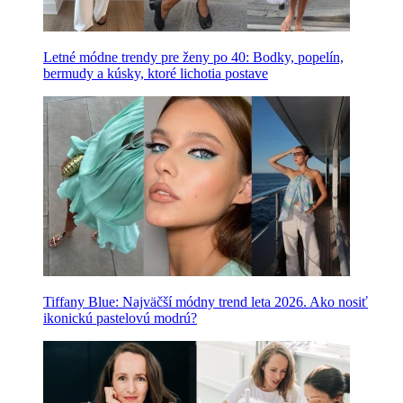
Letné módne trendy pre ženy po 40: Bodky, popelín,
bermudy a kúsky, ktoré lichotia postave
Tiffany Blue: Najväčší módny trend leta 2026. Ako nosiť
ikonickú pastelovú modrú?