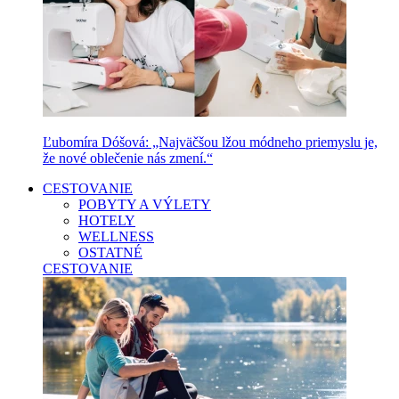
Ľubomíra Dóšová: „Najväčšou lžou módneho priemyslu je,
že nové oblečenie nás zmení.“
CESTOVANIE
POBYTY A VÝLETY
HOTELY
WELLNESS
OSTATNÉ
CESTOVANIE