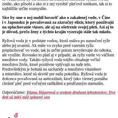
zistíte, ako pôsobí a ako si z nej vyrobiť pleťové tonikum, tak si to
najbližšie určite rozmyslíte.
Síce by sme o nej mohli hovoriť ako o zakalenej vode, v Číne
i v Japonsku je považovaná za zázračný elixír, ktorý používajú
na oplachovanie vlasov, ale aj na ošetrenie svojej pleti. Asi aj to
je dôvod, prečo ženy z týchto krajín vyzerajú stále tak mlado.
Ryžová voda je v podstate vodou, ktorá ostáva po namočení ryže
alebo jej uvarení. Ak máte vo zvyku pred varením ryžu
preplachovať vo vode, tak ju určite potom nevylievajte do odtoku,
ale využite. Rovnako to platí aj v prípade, ak ryžu varíte vo väčšom
množstve vody. Takáto ryžová voda totižto obsahuje veľké
množstvo živín, ktoré pozitívne vplývajú na naše telo.
Predovšetkým je bohatá na sacharidy a množstvo vitamínov
a minerálov, ktoré sú skvelé pre našu pokožku. Ryžová voda je
dokonca považovaná za antioxidant, ktorý (ako vieme) pomáha
chrániť pleť pred voľnými radikálmi a predčasným starnutím.
Odporúčame:
Diana Hágerová o svojom druhom tehotenstve: Dve
deti sú taký môj splnený sen