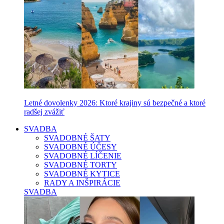
Letné dovolenky 2026: Ktoré krajiny sú bezpečné a ktoré
radšej zvážiť
SVADBA
SVADOBNÉ ŠATY
SVADOBNÉ ÚČESY
SVADOBNÉ LÍČENIE
SVADOBNÉ TORTY
SVADOBNÉ KYTICE
RADY A INŠPIRÁCIE
SVADBA