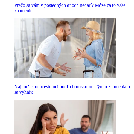
Prečo sa vám v posledných dňoch nedarí? Môže za to vaše
znamenie
Najhorší spolucestujúci podľa horoskopu: Týmto znameniam
sa vyhnite