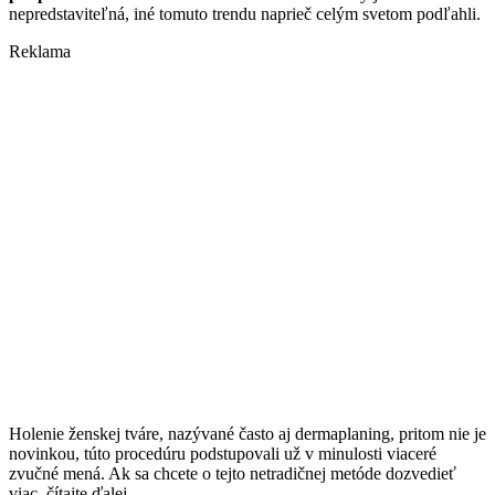
nepredstaviteľná, iné tomuto trendu naprieč celým svetom podľahli.
Reklama
Holenie ženskej tváre, nazývané často aj dermaplaning, pritom nie je
novinkou, túto procedúru podstupovali už v minulosti viaceré
zvučné mená. Ak sa chcete o tejto netradičnej metóde dozvedieť
viac, čítajte ďalej.