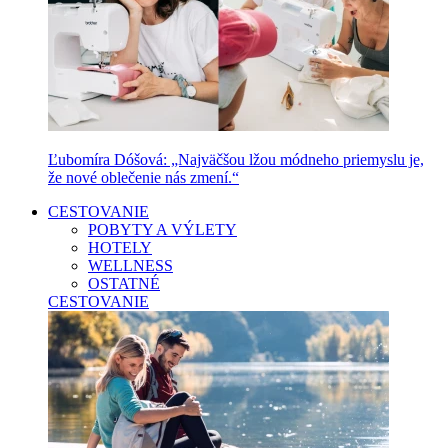
Ľubomíra Dóšová: „Najväčšou lžou módneho priemyslu je,
že nové oblečenie nás zmení.“
CESTOVANIE
POBYTY A VÝLETY
HOTELY
WELLNESS
OSTATNÉ
CESTOVANIE