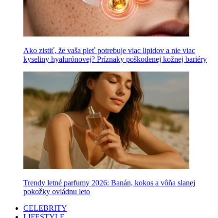
Ako zistiť, že vaša pleť potrebuje viac lipidov a nie viac
kyseliny hyalurónovej? Príznaky poškodenej kožnej bariéry
Trendy letné parfumy 2026: Banán, kokos a vôňa slanej
pokožky ovládnu leto
CELEBRITY
LIFESTYLE