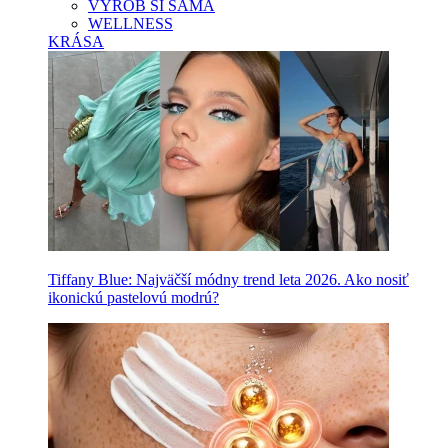
VYROB SI SAMA
WELLNESS
KRÁSA
Tiffany Blue: Najväčší módny trend leta 2026. Ako nosiť
ikonickú pastelovú modrú?