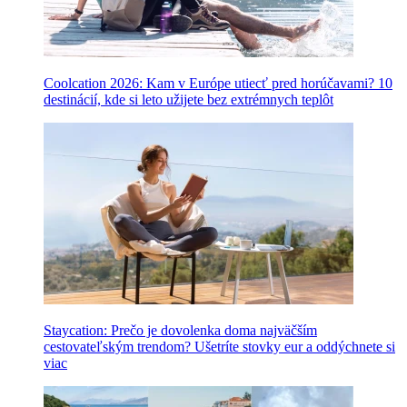
Coolcation 2026: Kam v Európe utiecť pred horúčavami? 10
destinácií, kde si leto užijete bez extrémnych teplôt
Staycation: Prečo je dovolenka doma najväčším
cestovateľským trendom? Ušetríte stovky eur a oddýchnete si
viac