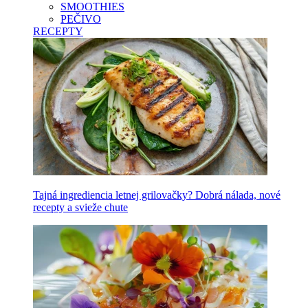
SMOOTHIES
PEČIVO
RECEPTY
Tajná ingrediencia letnej grilovačky? Dobrá nálada, nové
recepty a svieže chute