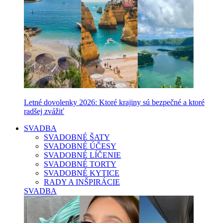
Letné dovolenky 2026: Ktoré krajiny sú bezpečné a ktoré
radšej zvážiť
SVADBA
SVADOBNÉ ŠATY
SVADOBNÉ ÚČESY
SVADOBNÉ LÍČENIE
SVADOBNÉ TORTY
SVADOBNÉ KYTICE
RADY A INŠPIRÁCIE
SVADBA