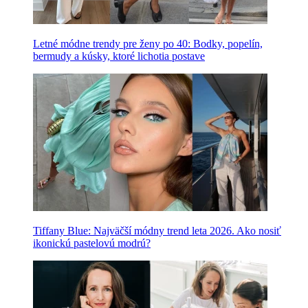
Letné módne trendy pre ženy po 40: Bodky, popelín,
bermudy a kúsky, ktoré lichotia postave
Tiffany Blue: Najväčší módny trend leta 2026. Ako nosiť
ikonickú pastelovú modrú?