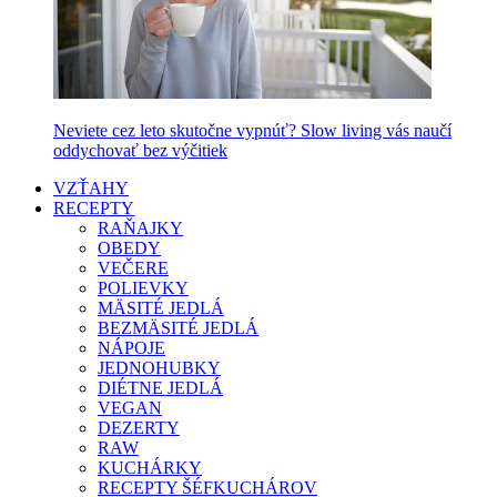
Neviete cez leto skutočne vypnúť? Slow living vás naučí
oddychovať bez výčitiek
VZŤAHY
RECEPTY
RAŇAJKY
OBEDY
VEČERE
POLIEVKY
MÄSITÉ JEDLÁ
BEZMÄSITÉ JEDLÁ
NÁPOJE
JEDNOHUBKY
DIÉTNE JEDLÁ
VEGAN
DEZERTY
RAW
KUCHÁRKY
RECEPTY ŠÉFKUCHÁROV