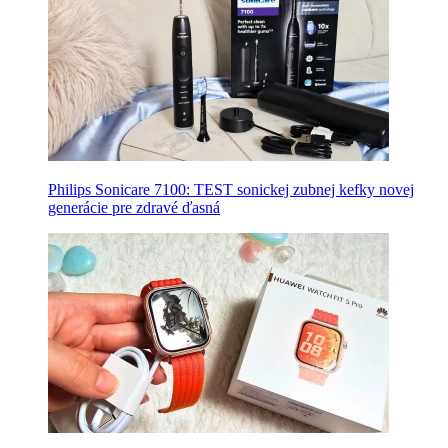
Philips Sonicare 7100: TEST sonickej zubnej kefky novej
generácie pre zdravé ďasná