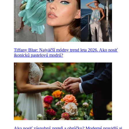
Tiffany Blue: Najväčší módny trend leta 2026. Ako nosiť
ikonickú pastelovú modrú?
Ako nosiť zásnubný prsteň a obrúčku? Moderné pravidlá aj