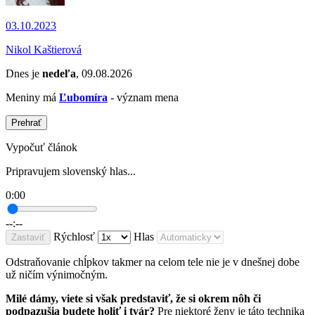
03.10.2023
Nikol Kaštierová
Dnes je
nedeľa
, 09.08.2026
Meniny má
Ľubomíra
- význam mena
Prehrať
Vypočuť článok
Pripravujem slovenský hlas...
0:00
--:--
Rýchlosť
Hlas
Zastaviť
Odstraňovanie chĺpkov takmer na celom tele nie je v dnešnej dobe
už ničím výnimočným.
Milé dámy, viete si však predstaviť, že si okrem nôh či
podpazušia budete holiť i tvár?
Pre niektoré ženy je táto technika