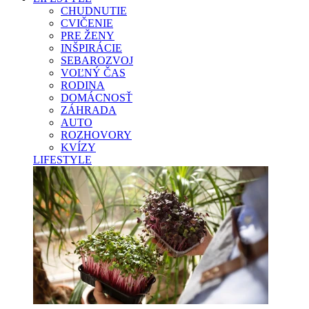
CHUDNUTIE
CVIČENIE
PRE ŽENY
INŠPIRÁCIE
SEBAROZVOJ
VOĽNÝ ČAS
RODINA
DOMÁCNOSŤ
ZÁHRADA
AUTO
ROZHOVORY
KVÍZY
LIFESTYLE