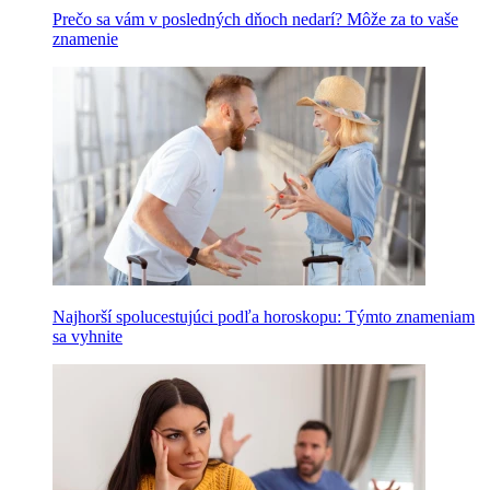
Prečo sa vám v posledných dňoch nedarí? Môže za to vaše
znamenie
Najhorší spolucestujúci podľa horoskopu: Týmto znameniam
sa vyhnite