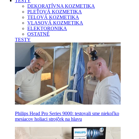
TESTY
DEKORATÍVNA KOZMETIKA
PLEŤOVÁ KOZMETIKA
TELOVÁ KOZMETIKA
VLASOVÁ KOZMETIKA
ELEKTORONIKA
OSTATNÉ
TESTY
Philips Head Pro Series 9000: testovali sme niekoľko
mesiacov holiaci strojček na hlavu