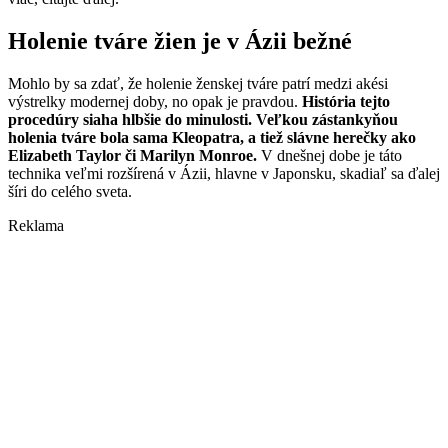
Holenie tváre žien je v Ázii bežné
Mohlo by sa zdať, že holenie ženskej tváre patrí medzi akési
výstrelky modernej doby, no opak je pravdou.
História tejto
procedúry siaha hlbšie do minulosti. Veľkou zástankyňou
holenia tváre bola sama Kleopatra, a tiež slávne herečky ako
Elizabeth Taylor či Marilyn Monroe.
V dnešnej dobe je táto
technika veľmi rozšírená v Ázii, hlavne v Japonsku, skadiaľ sa ďalej
šíri do celého sveta.
Reklama