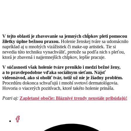
V tejto oblasti je zbavovanie sa jemných chĺpkov pleti pomocou
žiletky úplne bežnou praxou.
Holenie ženskej tváre sa udomácnilo
napríklad aj u mnohých vizážistiek či make-up artistiek. Tie si
nevedia túto techniku vynachváliť, pretože sa podľa nich s pleťou,
ktorá je zbavená i najjemnejších chĺpkov, lepšie pracuje.
V súčasnosti však holenie tváre preniklo i medzi bežné ženy,
a to pravdepodobne vďaka sociálnym sieťam. Nájsť
videonávod, ako si oholiť tvár, totiž už nie je žiadny problém.
Procedúru dokonca schvaľujú i mnohí svetoví dermatológovia.
Hovoria o viacerých pozitívach, ktoré takéto holenie prináša.
Pozri aj:
Zapletané obočie: Bláznivé trendy neustále pribúdajú!