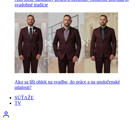
svadobné tradície
Ako sa líši oblek na svadbu, do práce a na spoločenské
udalosti?
SÚŤAŽE
TV