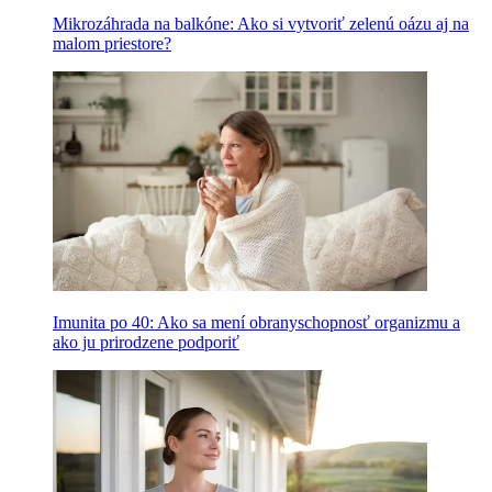
Mikrozáhrada na balkóne: Ako si vytvoriť zelenú oázu aj na
malom priestore?
Imunita po 40: Ako sa mení obranyschopnosť organizmu a
ako ju prirodzene podporiť