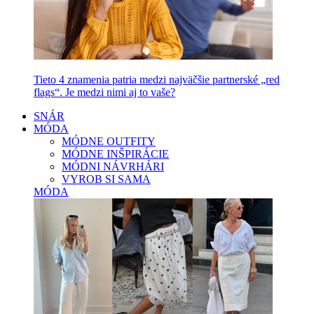
Tieto 4 znamenia patria medzi najväčšie partnerské „red
flags“. Je medzi nimi aj to vaše?
SNÁR
MÓDA
MÓDNE OUTFITY
MÓDNE INŠPIRÁCIE
MÓDNI NÁVRHÁRI
VYROB SI SAMA
MÓDA