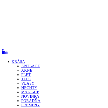
KRÁSA
ANTI-AGE
AKNÉ
PLEŤ
TELO
VLASY
NECHTY
MAKE-UP
NOVINKY
PORADŇA
PREMENY