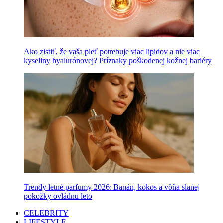
Ako zistiť, že vaša pleť potrebuje viac lipidov a nie viac
kyseliny hyalurónovej? Príznaky poškodenej kožnej bariéry
Trendy letné parfumy 2026: Banán, kokos a vôňa slanej
pokožky ovládnu leto
CELEBRITY
LIFESTYLE