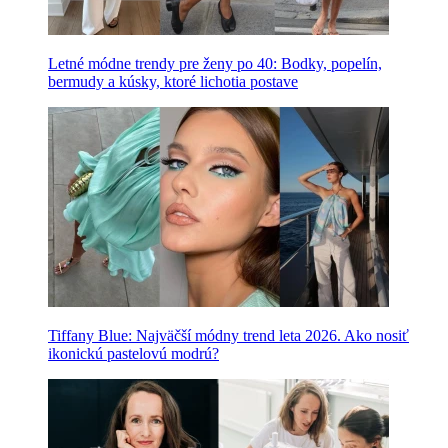
Letné módne trendy pre ženy po 40: Bodky, popelín,
bermudy a kúsky, ktoré lichotia postave
Tiffany Blue: Najväčší módny trend leta 2026. Ako nosiť
ikonickú pastelovú modrú?