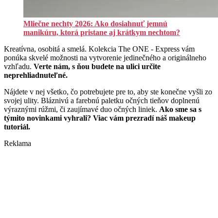
Mliečne nechty 2026: Ako dosiahnuť jemnú
manikúru, ktorá pristane aj krátkym nechtom?
Kreatívna, osobitá a smelá. Kolekcia The ONE - Express vám
ponúka skvelé možnosti na vytvorenie jedinečného a originálneho
vzhľadu.
Verte nám, s ňou budete na ulici určite
neprehliadnuteľné.
Nájdete v nej všetko, čo potrebujete pre to, aby ste konečne vyšli zo
svojej ulity. Bláznivú a farebnú paletku očných tieňov doplnenú
výraznými rúžmi, či zaujímavé duo očných liniek.
Ako sme sa s
týmito novinkami vyhrali? Viac vám prezradí náš makeup
tutoriál.
Reklama