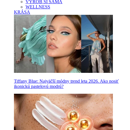
VYROB SI SAMA
WELLNESS
KRÁSA
Tiffany Blue: Najväčší módny trend leta 2026. Ako nosiť
ikonickú pastelovú modrú?