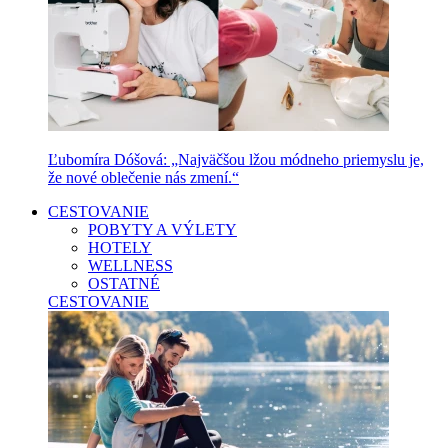
Ľubomíra Dóšová: „Najväčšou lžou módneho priemyslu je,
že nové oblečenie nás zmení.“
CESTOVANIE
POBYTY A VÝLETY
HOTELY
WELLNESS
OSTATNÉ
CESTOVANIE