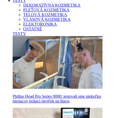
TESTY
DEKORATÍVNA KOZMETIKA
PLEŤOVÁ KOZMETIKA
TELOVÁ KOZMETIKA
VLASOVÁ KOZMETIKA
ELEKTORONIKA
OSTATNÉ
TESTY
Philips Head Pro Series 9000: testovali sme niekoľko
mesiacov holiaci strojček na hlavu