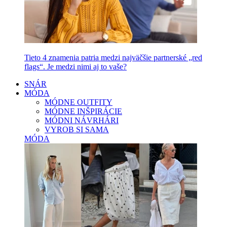
Tieto 4 znamenia patria medzi najväčšie partnerské „red
flags“. Je medzi nimi aj to vaše?
SNÁR
MÓDA
MÓDNE OUTFITY
MÓDNE INŠPIRÁCIE
MÓDNI NÁVRHÁRI
VYROB SI SAMA
MÓDA