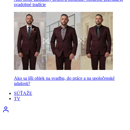
svadobné tradície
Ako sa líši oblek na svadbu, do práce a na spoločenské
udalosti?
SÚŤAŽE
TV