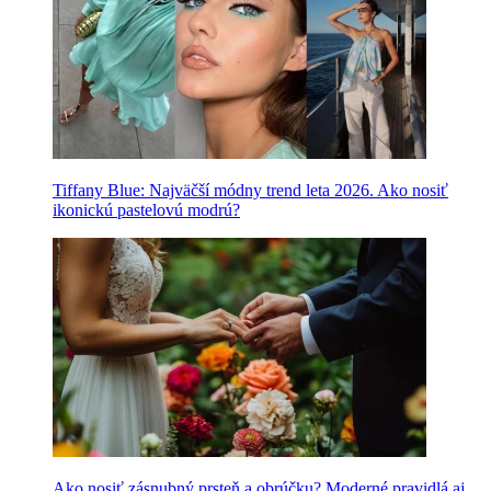
Tiffany Blue: Najväčší módny trend leta 2026. Ako nosiť
ikonickú pastelovú modrú?
Ako nosiť zásnubný prsteň a obrúčku? Moderné pravidlá aj