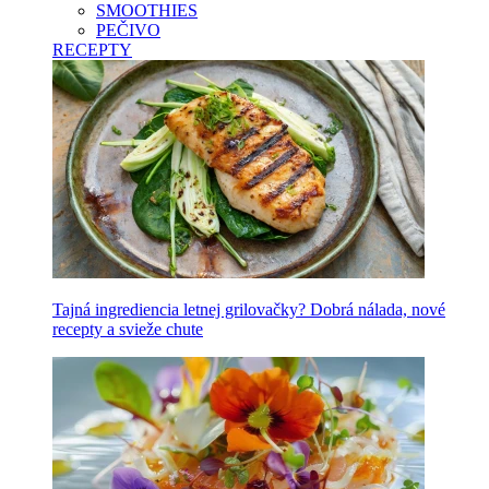
SMOOTHIES
PEČIVO
RECEPTY
Tajná ingrediencia letnej grilovačky? Dobrá nálada, nové
recepty a svieže chute