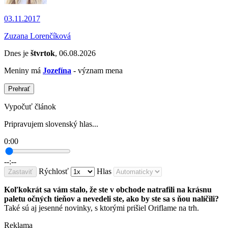
03.11.2017
Zuzana Lorenčíková
Dnes je
štvrtok
, 06.08.2026
Meniny má
Jozefína
- význam mena
Prehrať
Vypočuť článok
Pripravujem slovenský hlas...
0:00
--:--
Rýchlosť
Hlas
Zastaviť
Koľkokrát sa vám stalo, že ste v obchode natrafili na krásnu
paletu očných tieňov a nevedeli ste, ako by ste sa s ňou nalíčili?
Také sú aj jesenné novinky, s ktorými prišiel Oriflame na trh.
Reklama