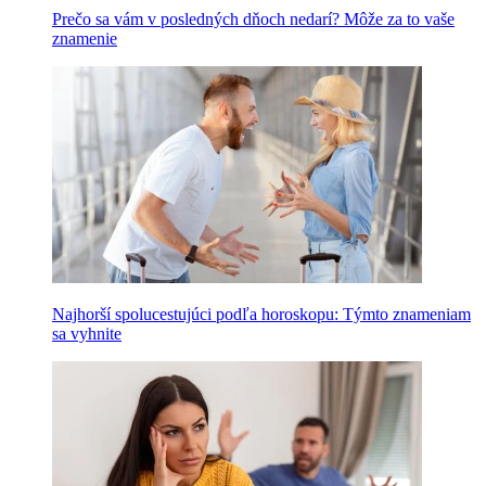
Prečo sa vám v posledných dňoch nedarí? Môže za to vaše
znamenie
Najhorší spolucestujúci podľa horoskopu: Týmto znameniam
sa vyhnite