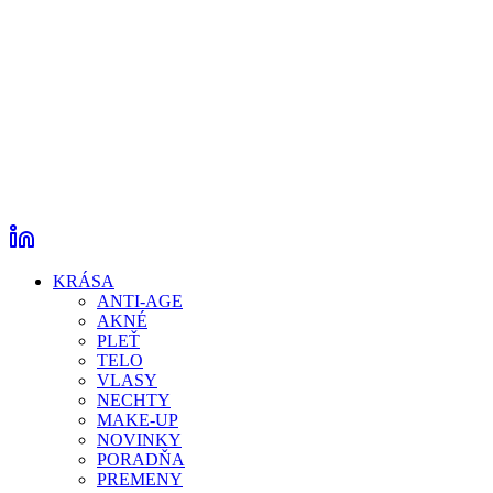
KRÁSA
ANTI-AGE
AKNÉ
PLEŤ
TELO
VLASY
NECHTY
MAKE-UP
NOVINKY
PORADŇA
PREMENY