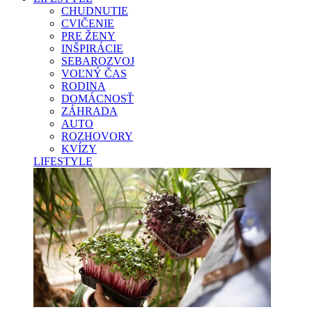
CHUDNUTIE
CVIČENIE
PRE ŽENY
INŠPIRÁCIE
SEBAROZVOJ
VOĽNÝ ČAS
RODINA
DOMÁCNOSŤ
ZÁHRADA
AUTO
ROZHOVORY
KVÍZY
LIFESTYLE