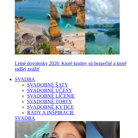
Letné dovolenky 2026: Ktoré krajiny sú bezpečné a ktoré
radšej zvážiť
SVADBA
SVADOBNÉ ŠATY
SVADOBNÉ ÚČESY
SVADOBNÉ LÍČENIE
SVADOBNÉ TORTY
SVADOBNÉ KYTICE
RADY A INŠPIRÁCIE
SVADBA