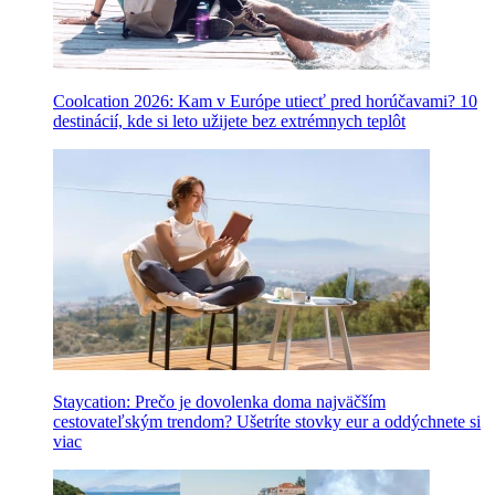
Coolcation 2026: Kam v Európe utiecť pred horúčavami? 10
destinácií, kde si leto užijete bez extrémnych teplôt
Staycation: Prečo je dovolenka doma najväčším
cestovateľským trendom? Ušetríte stovky eur a oddýchnete si
viac