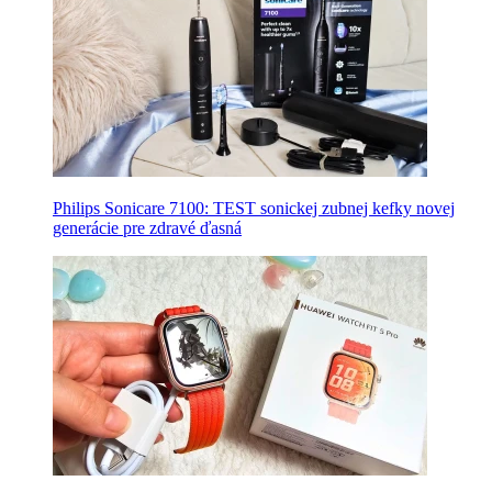
Philips Sonicare 7100: TEST sonickej zubnej kefky novej
generácie pre zdravé ďasná