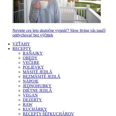
Neviete cez leto skutočne vypnúť? Slow living vás naučí
oddychovať bez výčitiek
VZŤAHY
RECEPTY
RAŇAJKY
OBEDY
VEČERE
POLIEVKY
MÄSITÉ JEDLÁ
BEZMÄSITÉ JEDLÁ
NÁPOJE
JEDNOHUBKY
DIÉTNE JEDLÁ
VEGAN
DEZERTY
RAW
KUCHÁRKY
RECEPTY ŠÉFKUCHÁROV