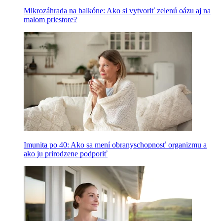
Mikrozáhrada na balkóne: Ako si vytvoriť zelenú oázu aj na
malom priestore?
Imunita po 40: Ako sa mení obranyschopnosť organizmu a
ako ju prirodzene podporiť