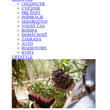
CHUDNUTIE
CVIČENIE
PRE ŽENY
INŠPIRÁCIE
SEBAROZVOJ
VOĽNÝ ČAS
RODINA
DOMÁCNOSŤ
ZÁHRADA
AUTO
ROZHOVORY
KVÍZY
LIFESTYLE