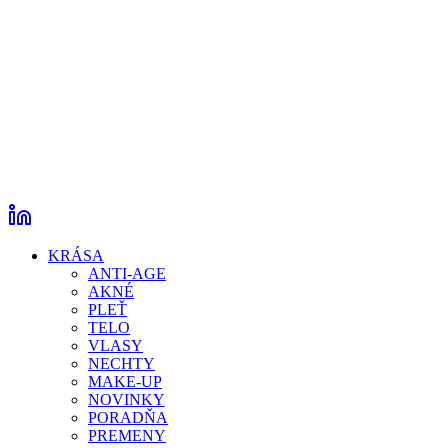
KRÁSA
ANTI-AGE
AKNÉ
PLEŤ
TELO
VLASY
NECHTY
MAKE-UP
NOVINKY
PORADŇA
PREMENY