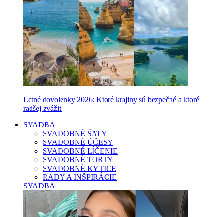
Letné dovolenky 2026: Ktoré krajiny sú bezpečné a ktoré
radšej zvážiť
SVADBA
SVADOBNÉ ŠATY
SVADOBNÉ ÚČESY
SVADOBNÉ LÍČENIE
SVADOBNÉ TORTY
SVADOBNÉ KYTICE
RADY A INŠPIRÁCIE
SVADBA