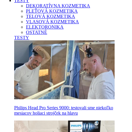
TESTY
DEKORATÍVNA KOZMETIKA
PLEŤOVÁ KOZMETIKA
TELOVÁ KOZMETIKA
VLASOVÁ KOZMETIKA
ELEKTORONIKA
OSTATNÉ
TESTY
Philips Head Pro Series 9000: testovali sme niekoľko
mesiacov holiaci strojček na hlavu