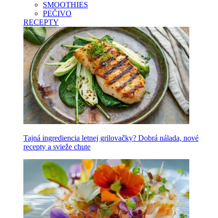
SMOOTHIES
PEČIVO
RECEPTY
Tajná ingrediencia letnej grilovačky? Dobrá nálada, nové
recepty a svieže chute