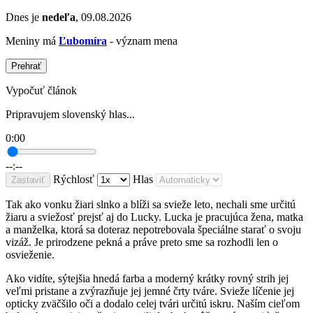
Dnes je
nedeľa
, 09.08.2026
Meniny má
Ľubomíra
- význam mena
Prehrať
Vypočuť článok
Pripravujem slovenský hlas...
0:00
--:--
Rýchlosť
Hlas
Zastaviť
Tak ako vonku žiari slnko a blíži sa svieže leto, nechali sme určitú
žiaru a sviežosť prejsť aj do Lucky. Lucka je pracujúca žena, matka
a manželka, ktorá sa doteraz nepotrebovala špeciálne starať o svoju
vizáž. Je prirodzene pekná a práve preto sme sa rozhodli len o
osvieženie.
Ako vidíte, sýtejšia hnedá farba a moderný krátky rovný strih jej
veľmi pristane a zvýrazňuje jej jemné črty tváre. Svieže líčenie jej
opticky zväčšilo oči a dodalo celej tvári určitú iskru. Naším cieľom