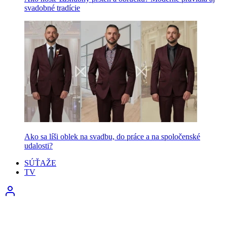
svadobné tradície
Ako sa líši oblek na svadbu, do práce a na spoločenské
udalosti?
SÚŤAŽE
TV