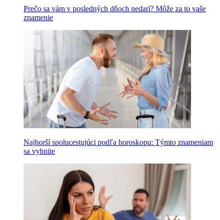
Prečo sa vám v posledných dňoch nedarí? Môže za to vaše
znamenie
Najhorší spolucestujúci podľa horoskopu: Týmto znameniam
sa vyhnite