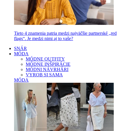
Tieto 4 znamenia patria medzi najväčšie partnerské „red
flags“. Je medzi nimi aj to vaše?
SNÁR
MÓDA
MÓDNE OUTFITY
MÓDNE INŠPIRÁCIE
MÓDNI NÁVRHÁRI
VYROB SI SAMA
MÓDA