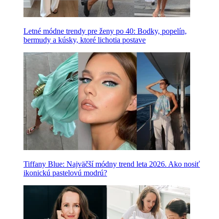
Letné módne trendy pre ženy po 40: Bodky, popelín,
bermudy a kúsky, ktoré lichotia postave
Tiffany Blue: Najväčší módny trend leta 2026. Ako nosiť
ikonickú pastelovú modrú?