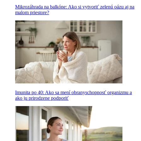
Mikrozáhrada na balkóne: Ako si vytvoriť zelenú oázu aj na
malom priestore?
Imunita po 40: Ako sa mení obranyschopnosť organizmu a
ako ju prirodzene podporiť