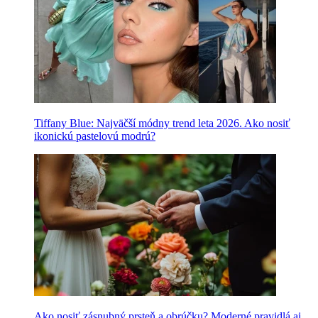
Tiffany Blue: Najväčší módny trend leta 2026. Ako nosiť
ikonickú pastelovú modrú?
Ako nosiť zásnubný prsteň a obrúčku? Moderné pravidlá aj