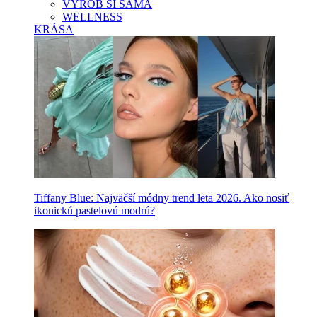
VYROB SI SAMA
WELLNESS
KRÁSA
Tiffany Blue: Najväčší módny trend leta 2026. Ako nosiť
ikonickú pastelovú modrú?