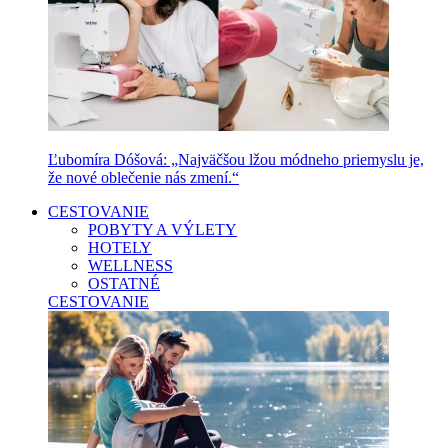
Ľubomíra Dóšová: „Najväčšou lžou módneho priemyslu je,
že nové oblečenie nás zmení.“
CESTOVANIE
POBYTY A VÝLETY
HOTELY
WELLNESS
OSTATNÉ
CESTOVANIE