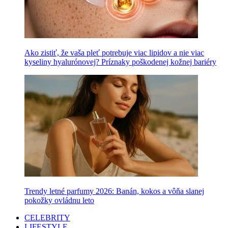
Ako zistiť, že vaša pleť potrebuje viac lipidov a nie viac
kyseliny hyalurónovej? Príznaky poškodenej kožnej bariéry
Trendy letné parfumy 2026: Banán, kokos a vôňa slanej
pokožky ovládnu leto
CELEBRITY
LIFESTYLE