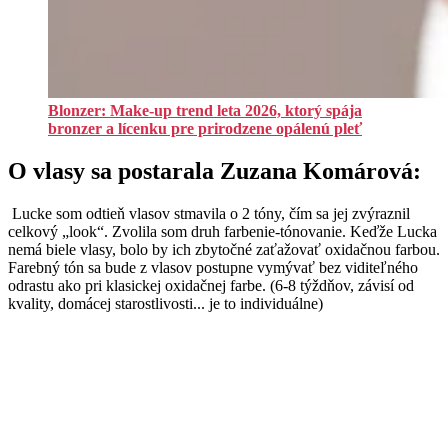
Blonzer: Make-up trend leta 2026, ktorý spája
bronzer a lícenku pre prirodzene opálenú pleť
O vlasy sa postarala Zuzana Komárová:
Lucke som odtieň vlasov stmavila o 2 tóny, čím sa jej zvýraznil
celkový „look“. Zvolila som druh farbenie-tónovanie. Keďže Lucka
nemá biele vlasy, bolo by ich zbytočné zaťažovať oxidačnou farbou.
Farebný tón sa bude z vlasov postupne vymývať bez viditeľného
odrastu ako pri klasickej oxidačnej farbe. (6-8 týždňov, závisí od
kvality, domácej starostlivosti... je to individuálne)