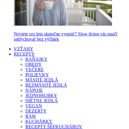
Neviete cez leto skutočne vypnúť? Slow living vás naučí
oddychovať bez výčitiek
VZŤAHY
RECEPTY
RAŇAJKY
OBEDY
VEČERE
POLIEVKY
MÄSITÉ JEDLÁ
BEZMÄSITÉ JEDLÁ
NÁPOJE
JEDNOHUBKY
DIÉTNE JEDLÁ
VEGAN
DEZERTY
RAW
KUCHÁRKY
RECEPTY ŠÉFKUCHÁROV