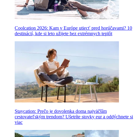
Coolcation 2026: Kam v Európe utiecť pred horúčavami? 10
destinácií, kde si leto užijete bez extrémnych teplôt
Staycation: Prečo je dovolenka doma najväčším
cestovateľským trendom? Ušetríte stovky eur a oddýchnete si
viac