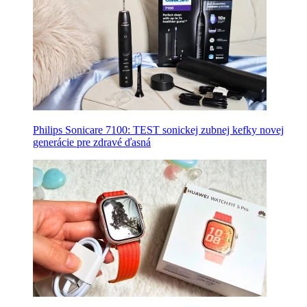
Philips Sonicare 7100: TEST sonickej zubnej kefky novej
generácie pre zdravé ďasná