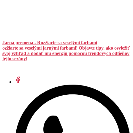
Jarná premena - Rozžiarte sa veselými farbami
ozžiarte sa veselými jarnými farbami! Objavte tipy, ako osviežiť
svoj vzhľad a dodať mu energiu pomocou trendových odtieňov
tejto sezóny!