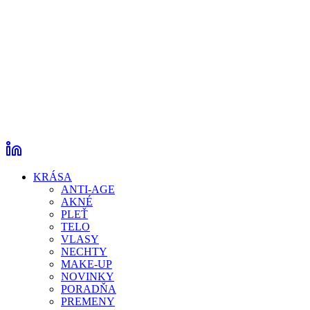
KRÁSA
ANTI-AGE
AKNÉ
PLEŤ
TELO
VLASY
NECHTY
MAKE-UP
NOVINKY
PORADŇA
PREMENY