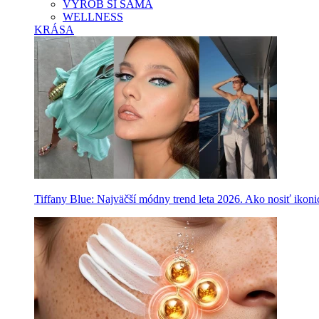
VYROB SI SAMA
WELLNESS
KRÁSA
Tiffany Blue: Najväčší módny trend leta 2026. Ako nosiť ikon