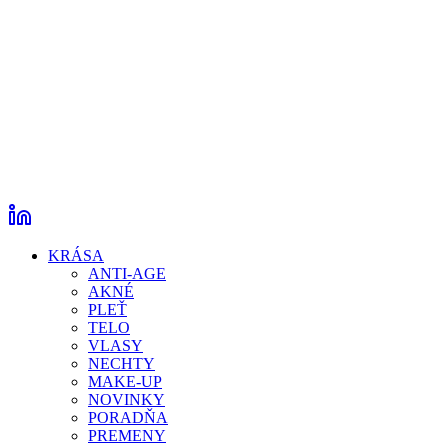
KRÁSA
ANTI-AGE
AKNÉ
PLEŤ
TELO
VLASY
NECHTY
MAKE-UP
NOVINKY
PORADŇA
PREMENY