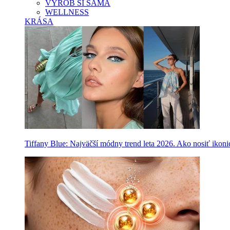
VYROB SI SAMA
WELLNESS
KRÁSA
Tiffany Blue: Najväčší módny trend leta 2026. Ako nosiť ikon