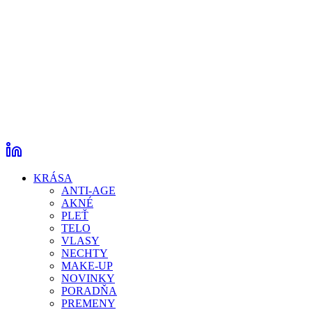
KRÁSA
ANTI-AGE
AKNÉ
PLEŤ
TELO
VLASY
NECHTY
MAKE-UP
NOVINKY
PORADŇA
PREMENY