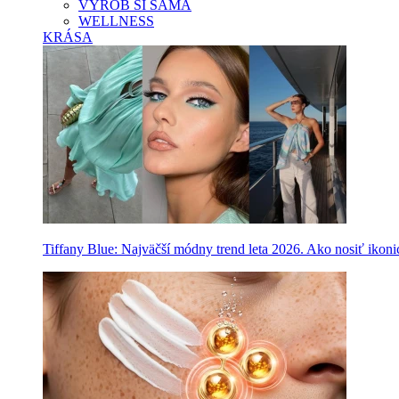
VYROB SI SAMA
WELLNESS
KRÁSA
Tiffany Blue: Najväčší módny trend leta 2026. Ako nosiť ikon