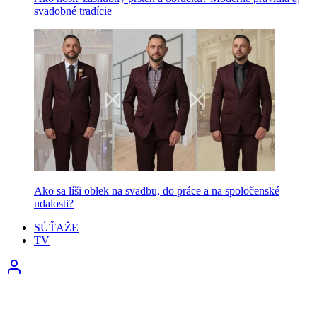
svadobné tradície
Ako sa líši oblek na svadbu, do práce a na spoločenské
udalosti?
SÚŤAŽE
TV