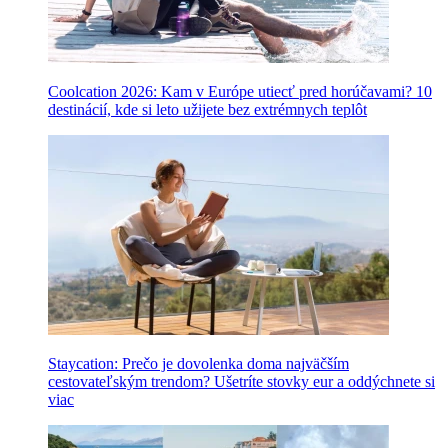
Coolcation 2026: Kam v Európe utiecť pred horúčavami? 10
destinácií, kde si leto užijete bez extrémnych teplôt
Staycation: Prečo je dovolenka doma najväčším
cestovateľským trendom? Ušetríte stovky eur a oddýchnete si
viac