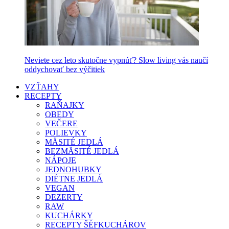
Neviete cez leto skutočne vypnúť? Slow living vás naučí
oddychovať bez výčitiek
VZŤAHY
RECEPTY
RAŇAJKY
OBEDY
VEČERE
POLIEVKY
MÄSITÉ JEDLÁ
BEZMÄSITÉ JEDLÁ
NÁPOJE
JEDNOHUBKY
DIÉTNE JEDLÁ
VEGAN
DEZERTY
RAW
KUCHÁRKY
RECEPTY ŠÉFKUCHÁROV