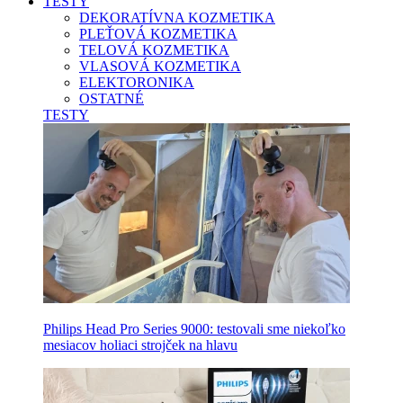
TESTY
DEKORATÍVNA KOZMETIKA
PLEŤOVÁ KOZMETIKA
TELOVÁ KOZMETIKA
VLASOVÁ KOZMETIKA
ELEKTORONIKA
OSTATNÉ
TESTY
Philips Head Pro Series 9000: testovali sme niekoľko
mesiacov holiaci strojček na hlavu