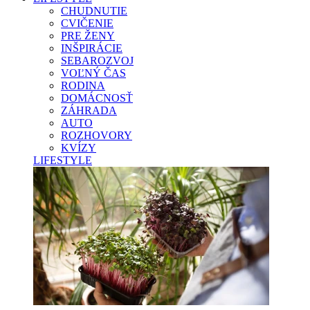
CHUDNUTIE
CVIČENIE
PRE ŽENY
INŠPIRÁCIE
SEBAROZVOJ
VOĽNÝ ČAS
RODINA
DOMÁCNOSŤ
ZÁHRADA
AUTO
ROZHOVORY
KVÍZY
LIFESTYLE