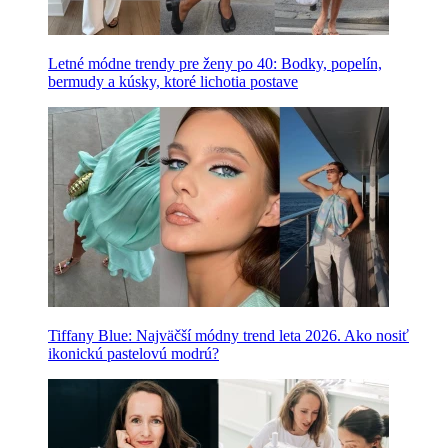
Letné módne trendy pre ženy po 40: Bodky, popelín,
bermudy a kúsky, ktoré lichotia postave
Tiffany Blue: Najväčší módny trend leta 2026. Ako nosiť
ikonickú pastelovú modrú?