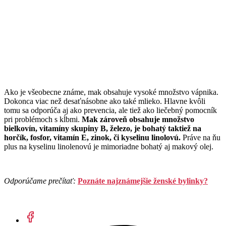
Ako je všeobecne známe, mak obsahuje vysoké množstvo vápnika.
Dokonca viac než desaťnásobne ako také mlieko. Hlavne kvôli
tomu sa odporúča aj ako prevencia, ale tiež ako liečebný pomocník
pri problémoch s kĺbmi.
Mak zároveň obsahuje množstvo
bielkovín, vitamíny skupiny B, železo, je bohatý taktiež na
horčík, fosfor, vitamín E, zinok, či kyselinu linolovú.
Práve na ňu
plus na kyselinu linolenovú je mimoriadne bohatý aj makový olej.
Odporúčame prečítať:
Poznáte najznámejšie ženské bylinky?