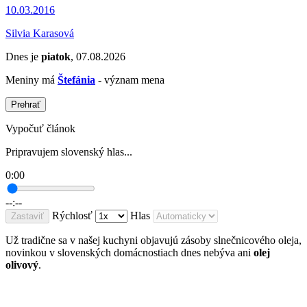
10.03.2016
Silvia Karasová
Dnes je
piatok
, 07.08.2026
Meniny má
Štefánia
- význam mena
Prehrať
Vypočuť článok
Pripravujem slovenský hlas...
0:00
--:--
Rýchlosť
Hlas
Zastaviť
Už tradične sa v našej kuchyni objavujú zásoby slnečnicového oleja,
novinkou v slovenských domácnostiach dnes nebýva ani
olej
olivový
.