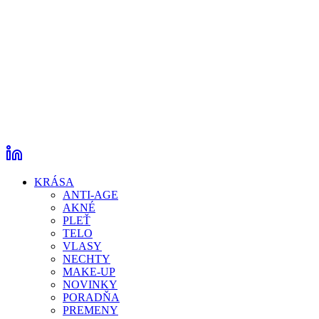
KRÁSA
ANTI-AGE
AKNÉ
PLEŤ
TELO
VLASY
NECHTY
MAKE-UP
NOVINKY
PORADŇA
PREMENY