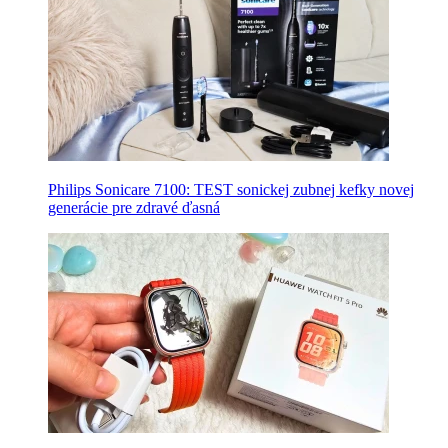
Philips Sonicare 7100: TEST sonickej zubnej kefky novej
generácie pre zdravé ďasná