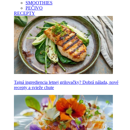
SMOOTHIES
PEČIVO
RECEPTY
Tajná ingrediencia letnej grilovačky? Dobrá nálada, nové
recepty a svieže chute