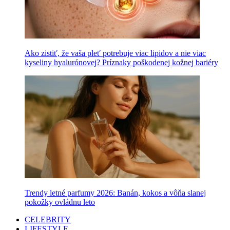
Ako zistiť, že vaša pleť potrebuje viac lipidov a nie viac
kyseliny hyalurónovej? Príznaky poškodenej kožnej bariéry
Trendy letné parfumy 2026: Banán, kokos a vôňa slanej
pokožky ovládnu leto
CELEBRITY
LIFESTYLE