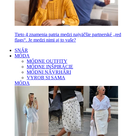
Tieto 4 znamenia patria medzi najväčšie partnerské „red
flags“. Je medzi nimi aj to vaše?
SNÁR
MÓDA
MÓDNE OUTFITY
MÓDNE INŠPIRÁCIE
MÓDNI NÁVRHÁRI
VYROB SI SAMA
MÓDA