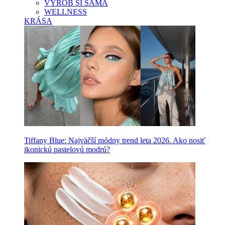
VYROB SI SAMA
WELLNESS
KRÁSA
Tiffany Blue: Najväčší módny trend leta 2026. Ako nosiť
ikonickú pastelovú modrú?