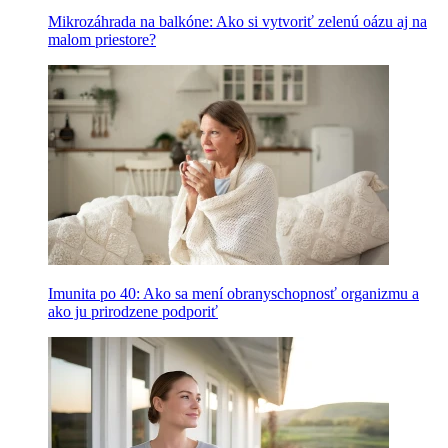
Mikrozáhrada na balkóne: Ako si vytvoriť zelenú oázu aj na
malom priestore?
Imunita po 40: Ako sa mení obranyschopnosť organizmu a
ako ju prirodzene podporiť