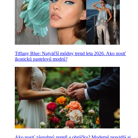
Tiffany Blue: Najväčší módny trend leta 2026. Ako nosiť
ikonickú pastelovú modrú?
Ako nosiť zásnubný prsteň a obrúčku? Moderné pravidlá aj