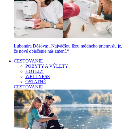
Ľubomíra Dóšová: „Najväčšou lžou módneho priemyslu je,
že nové oblečenie nás zmení.“
CESTOVANIE
POBYTY A VÝLETY
HOTELY
WELLNESS
OSTATNÉ
CESTOVANIE