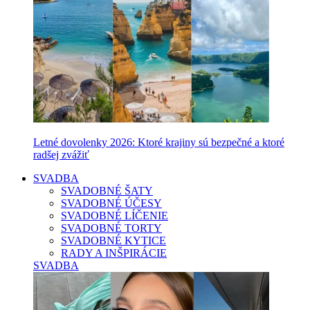
Letné dovolenky 2026: Ktoré krajiny sú bezpečné a ktoré
radšej zvážiť
SVADBA
SVADOBNÉ ŠATY
SVADOBNÉ ÚČESY
SVADOBNÉ LÍČENIE
SVADOBNÉ TORTY
SVADOBNÉ KYTICE
RADY A INŠPIRÁCIE
SVADBA