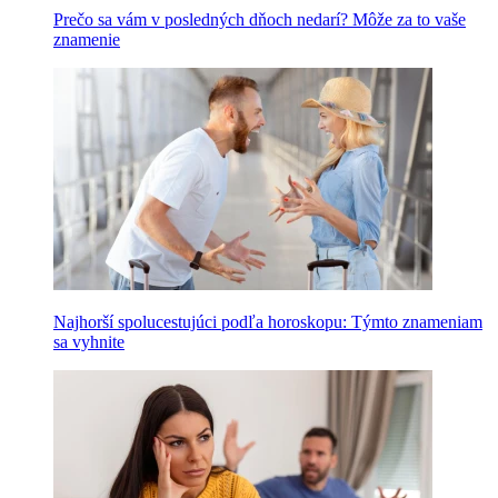
Prečo sa vám v posledných dňoch nedarí? Môže za to vaše
znamenie
Najhorší spolucestujúci podľa horoskopu: Týmto znameniam
sa vyhnite