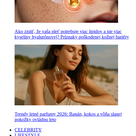
Ako zistiť, že vaša pleť potrebuje viac lipidov a nie viac
kyseliny hyalurónovej? Príznaky poškodenej kožnej bariéry
Trendy letné parfumy 2026: Banán, kokos a vôňa slanej
pokožky ovládnu leto
CELEBRITY
LIFESTYLE