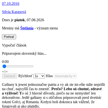
07.10.2016
Silvia Karasová
Dnes je
piatok
, 07.08.2026
Meniny má
Štefánia
- význam mena
Prehrať
Vypočuť článok
Pripravujem slovenský hlas...
0:00
--:--
Rýchlosť
Hlas
Zastaviť
Gaštany k jeseni jednoznačne patria a vy ak ste im ešte stále neprišli
na chuť, najvyšší čas to zmeniť.
Prečo? Lebo sú chutné, zdravé
a výživné! T
o sú 3 hlavné dôvody, prečo na ne nemyslieť len
dekoratívne. Jedlé gaštany si s obľubou pripravovali pred dvetisíc
rokmi Gréci, aj Rimania. Kedysi boli dokonca tak vážené, že
fungovali aj ako platidlo.