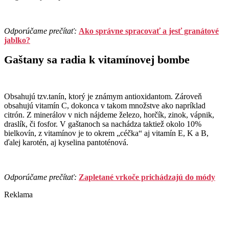
Odporúčame prečítať:
Ako správne spracovať a jesť granátové
jablko?
Gaštany sa radia k vitamínovej bombe
Obsahujú tzv.tanín, ktorý je známym antioxidantom. Zároveň
obsahujú vitamín C, dokonca v takom množstve ako napríklad
citrón. Z minerálov v nich nájdeme železo, horčík, zinok, vápnik,
draslík, či fosfor. V gaštanoch sa nachádza taktiež okolo 10%
bielkovín, z vitamínov je to okrem „céčka“ aj vitamín E, K a B,
ďalej karotén, aj kyselina pantoténová.
Odporúčame prečítať:
Zapletané vrkoče prichádzajú do módy
Reklama