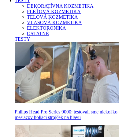
TESTY
DEKORATÍVNA KOZMETIKA
PLEŤOVÁ KOZMETIKA
TELOVÁ KOZMETIKA
VLASOVÁ KOZMETIKA
ELEKTORONIKA
OSTATNÉ
TESTY
Philips Head Pro Series 9000: testovali sme niekoľko
mesiacov holiaci strojček na hlavu