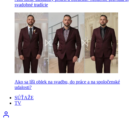
svadobné tradície
Ako sa líši oblek na svadbu, do práce a na spoločenské
udalosti?
SÚŤAŽE
TV