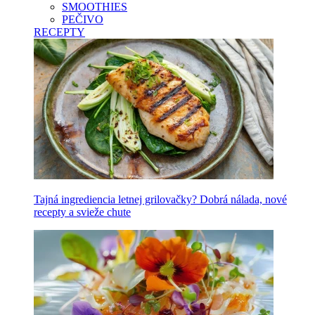
SMOOTHIES
PEČIVO
RECEPTY
Tajná ingrediencia letnej grilovačky? Dobrá nálada, nové
recepty a svieže chute