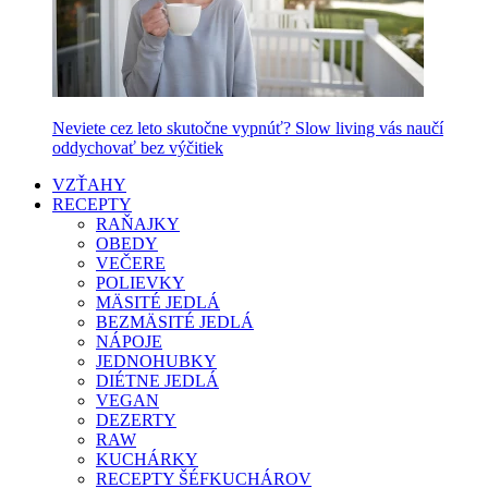
Neviete cez leto skutočne vypnúť? Slow living vás naučí
oddychovať bez výčitiek
VZŤAHY
RECEPTY
RAŇAJKY
OBEDY
VEČERE
POLIEVKY
MÄSITÉ JEDLÁ
BEZMÄSITÉ JEDLÁ
NÁPOJE
JEDNOHUBKY
DIÉTNE JEDLÁ
VEGAN
DEZERTY
RAW
KUCHÁRKY
RECEPTY ŠÉFKUCHÁROV