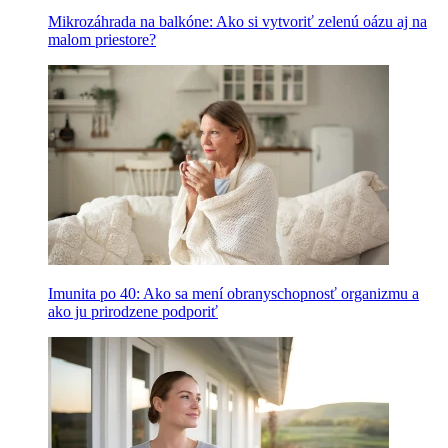
Mikrozáhrada na balkóne: Ako si vytvoriť zelenú oázu aj na
malom priestore?
Imunita po 40: Ako sa mení obranyschopnosť organizmu a
ako ju prirodzene podporiť