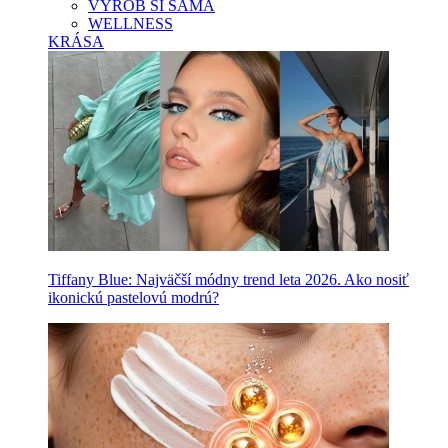
VYROB SI SAMA
WELLNESS
KRÁSA
Tiffany Blue: Najväčší módny trend leta 2026. Ako nosiť
ikonickú pastelovú modrú?