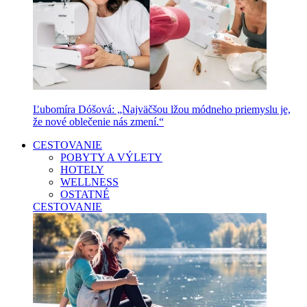
Ľubomíra Dóšová: „Najväčšou lžou módneho priemyslu je,
že nové oblečenie nás zmení.“
CESTOVANIE
POBYTY A VÝLETY
HOTELY
WELLNESS
OSTATNÉ
CESTOVANIE