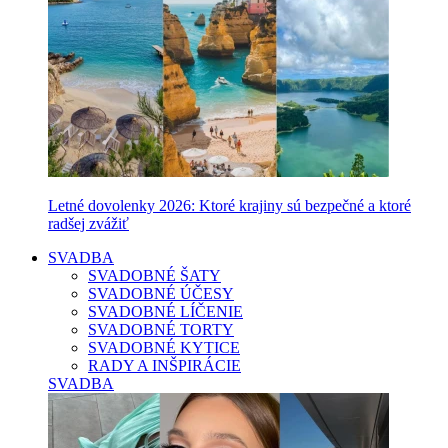
Letné dovolenky 2026: Ktoré krajiny sú bezpečné a ktoré
radšej zvážiť
SVADBA
SVADOBNÉ ŠATY
SVADOBNÉ ÚČESY
SVADOBNÉ LÍČENIE
SVADOBNÉ TORTY
SVADOBNÉ KYTICE
RADY A INŠPIRÁCIE
SVADBA