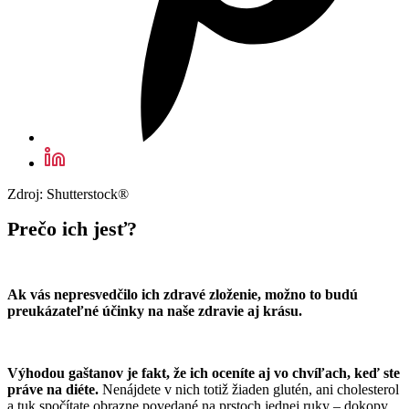
Zdroj: Shutterstock®
Prečo ich jesť?
Ak vás nepresvedčilo ich zdravé zloženie, možno to budú
preukázateľné účinky na naše zdravie aj krásu.
Výhodou gaštanov je fakt, že ich oceníte aj vo chvíľach, keď ste
práve na diéte.
Nenájdete v nich totiž žiaden glutén, ani cholesterol
a tuk spočítate obrazne povedané na prstoch jednej ruky – dokopy