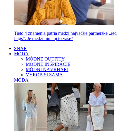
Tieto 4 znamenia patria medzi najväčšie partnerské „red
flags“. Je medzi nimi aj to vaše?
SNÁR
MÓDA
MÓDNE OUTFITY
MÓDNE INŠPIRÁCIE
MÓDNI NÁVRHÁRI
VYROB SI SAMA
MÓDA