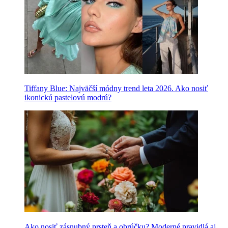
Tiffany Blue: Najväčší módny trend leta 2026. Ako nosiť
ikonickú pastelovú modrú?
Ako nosiť zásnubný prsteň a obrúčku? Moderné pravidlá aj