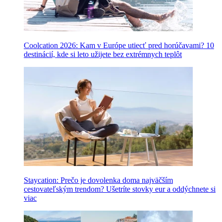
Coolcation 2026: Kam v Európe utiecť pred horúčavami? 10
destinácií, kde si leto užijete bez extrémnych teplôt
Staycation: Prečo je dovolenka doma najväčším
cestovateľským trendom? Ušetríte stovky eur a oddýchnete si
viac