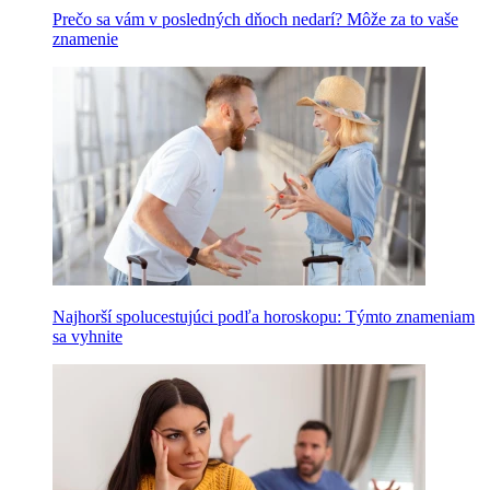
Prečo sa vám v posledných dňoch nedarí? Môže za to vaše
znamenie
Najhorší spolucestujúci podľa horoskopu: Týmto znameniam
sa vyhnite