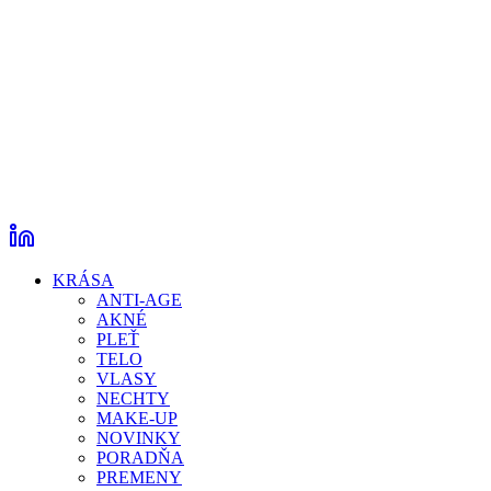
KRÁSA
ANTI-AGE
AKNÉ
PLEŤ
TELO
VLASY
NECHTY
MAKE-UP
NOVINKY
PORADŇA
PREMENY