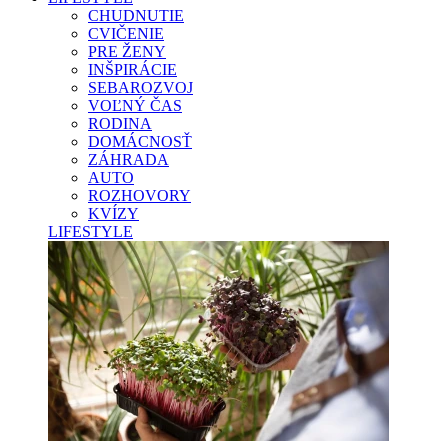
CHUDNUTIE
CVIČENIE
PRE ŽENY
INŠPIRÁCIE
SEBAROZVOJ
VOĽNÝ ČAS
RODINA
DOMÁCNOSŤ
ZÁHRADA
AUTO
ROZHOVORY
KVÍZY
LIFESTYLE