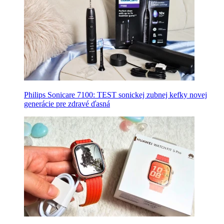
Philips Sonicare 7100: TEST sonickej zubnej kefky novej
generácie pre zdravé ďasná