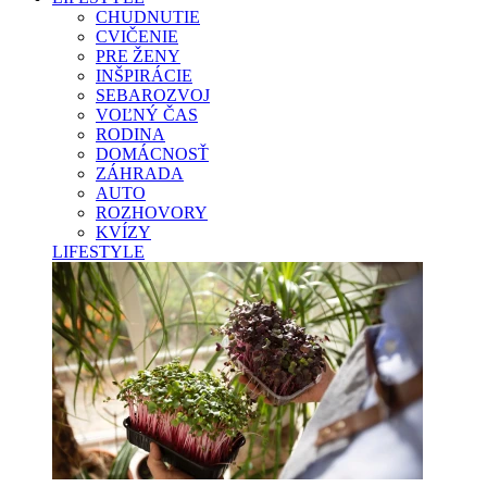
CHUDNUTIE
CVIČENIE
PRE ŽENY
INŠPIRÁCIE
SEBAROZVOJ
VOĽNÝ ČAS
RODINA
DOMÁCNOSŤ
ZÁHRADA
AUTO
ROZHOVORY
KVÍZY
LIFESTYLE