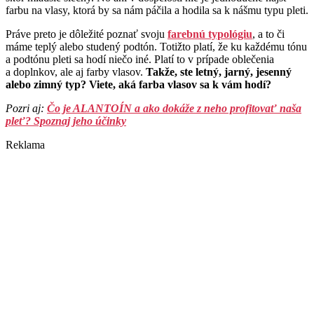
farbu na vlasy, ktorá by sa nám páčila a hodila sa k nášmu typu pleti.
Práve preto je dôležité poznať svoju
farebnú typológiu
, a to či
máme teplý alebo studený podtón. Totižto platí, že ku každému tónu
a podtónu pleti sa hodí niečo iné. Platí to v prípade oblečenia
a doplnkov, ale aj farby vlasov.
Takže, ste letný, jarný, jesenný
alebo zimný typ? Viete, aká farba vlasov sa k vám hodí?
Pozri aj:
Čo je ALANTOÍN a ako dokáže z neho profitovať naša
pleť? Spoznaj jeho účinky
Reklama