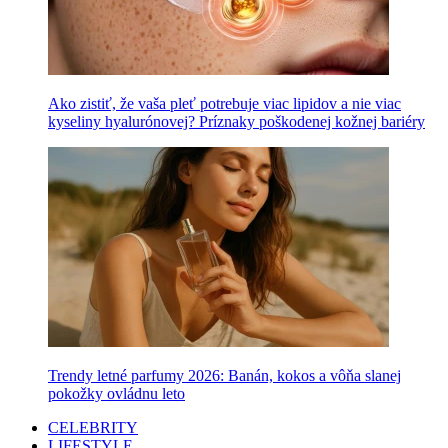
Ako zistiť, že vaša pleť potrebuje viac lipidov a nie viac
kyseliny hyalurónovej? Príznaky poškodenej kožnej bariéry
Trendy letné parfumy 2026: Banán, kokos a vôňa slanej
pokožky ovládnu leto
CELEBRITY
LIFESTYLE