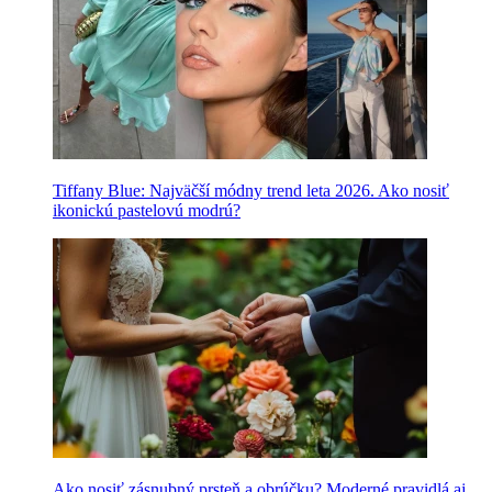
Tiffany Blue: Najväčší módny trend leta 2026. Ako nosiť
ikonickú pastelovú modrú?
Ako nosiť zásnubný prsteň a obrúčku? Moderné pravidlá aj