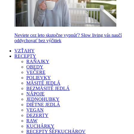
Neviete cez leto skutočne vypnúť? Slow living vás naučí
oddychovať bez výčitiek
VZŤAHY
RECEPTY
RAŇAJKY
OBEDY
VEČERE
POLIEVKY
MÄSITÉ JEDLÁ
BEZMÄSITÉ JEDLÁ
NÁPOJE
JEDNOHUBKY
DIÉTNE JEDLÁ
VEGAN
DEZERTY
RAW
KUCHÁRKY
RECEPTY ŠÉFKUCHÁROV