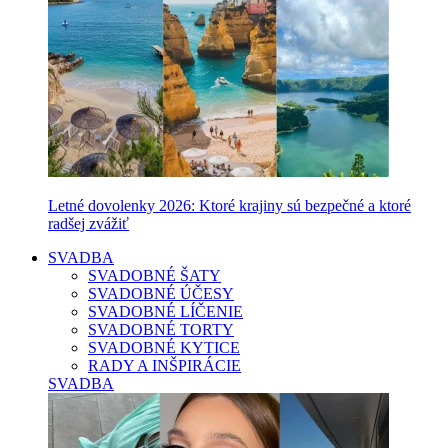
Letné dovolenky 2026: Ktoré krajiny sú bezpečné a ktoré
radšej zvážiť
SVADBA
SVADOBNÉ ŠATY
SVADOBNÉ ÚČESY
SVADOBNÉ LÍČENIE
SVADOBNÉ TORTY
SVADOBNÉ KYTICE
RADY A INŠPIRÁCIE
SVADBA