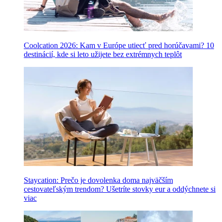
Coolcation 2026: Kam v Európe utiecť pred horúčavami? 10
destinácií, kde si leto užijete bez extrémnych teplôt
Staycation: Prečo je dovolenka doma najväčším
cestovateľským trendom? Ušetríte stovky eur a oddýchnete si
viac