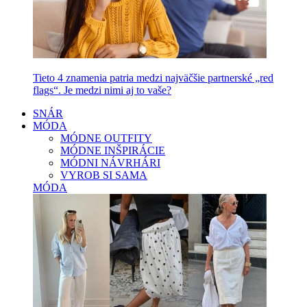
Tieto 4 znamenia patria medzi najväčšie partnerské „red
flags“. Je medzi nimi aj to vaše?
SNÁR
MÓDA
MÓDNE OUTFITY
MÓDNE INŠPIRÁCIE
MÓDNI NÁVRHÁRI
VYROB SI SAMA
MÓDA