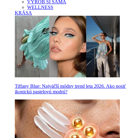
VYROB SI SAMA
WELLNESS
KRÁSA
Tiffany Blue: Najväčší módny trend leta 2026. Ako nosiť
ikonickú pastelovú modrú?