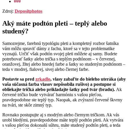
Zdroj:
Depositphotos
Aký máte podtón pleti – teplý alebo
studený?
Samozrejme, farebnú typológiu pleti a kompletný rozbor šatníka
vám môžu spraviť dámy z fachu, ktoré sa v tejto problematike
vyznajú. Určiť však podtón svojej pleti môžete aj samy. Budete
potrebovať šatky alebo trička s teplým podtónom – v červenej,
oranžovej, žltej alebo hnedej farbe a šatky so studeným podtónom –
teda v modrej, fialovej, sivej alebo čiernej farbe.
Postavte sa pred
zrkadlo
, vlasy zabaľte do bieleho uteráka (aby
vaša súčasná farba vlasov nepôsobila rušivo) a postupne si
obliekajte tričká alebo prikladajte šatky pod tvár (bradu).
Ak
červené tričko bude vytvárať harmóniu s vašou pleťou,
pravdepodobne ste teplý typ. Naopak, ak zvýrazní červené škvrny
na tvári, ste skôr zimný typ.
Rovnako postupujte aj s modrým alebo čiernym tričkom. Ak vás
urobí bledými, pravdepodobne máte teplý podtón pleti. Ak vytvára
s vašou pleťou dokonalú súhru, máte studený podtón pleti, a teda