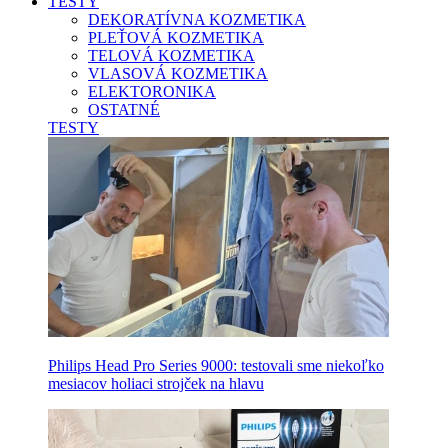
TESTY
DEKORATÍVNA KOZMETIKA
PLEŤOVÁ KOZMETIKA
TELOVÁ KOZMETIKA
VLASOVÁ KOZMETIKA
ELEKTORONIKA
OSTATNÉ
TESTY
Philips Head Pro Series 9000: testovali sme niekoľko
mesiacov holiaci strojček na hlavu