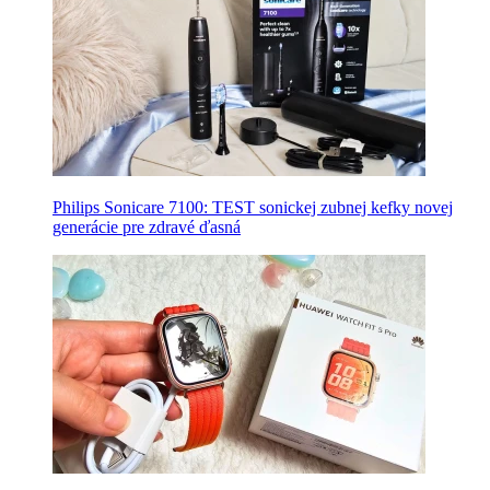
Philips Sonicare 7100: TEST sonickej zubnej kefky novej
generácie pre zdravé ďasná