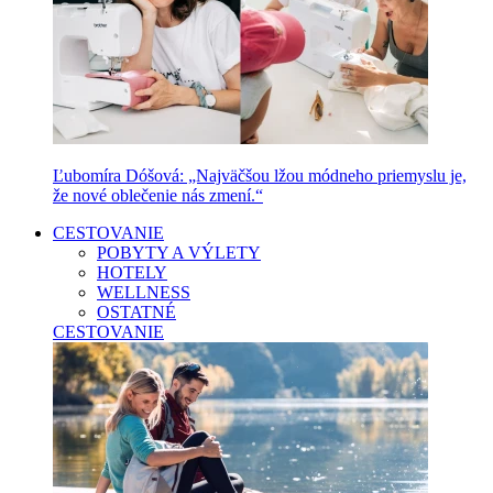
Ľubomíra Dóšová: „Najväčšou lžou módneho priemyslu je,
že nové oblečenie nás zmení.“
CESTOVANIE
POBYTY A VÝLETY
HOTELY
WELLNESS
OSTATNÉ
CESTOVANIE