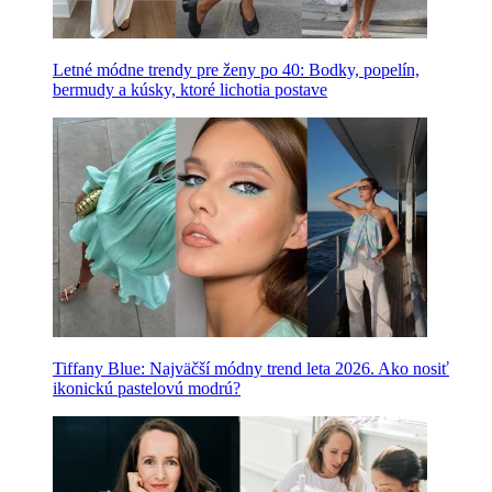
Letné módne trendy pre ženy po 40: Bodky, popelín,
bermudy a kúsky, ktoré lichotia postave
Tiffany Blue: Najväčší módny trend leta 2026. Ako nosiť
ikonickú pastelovú modrú?