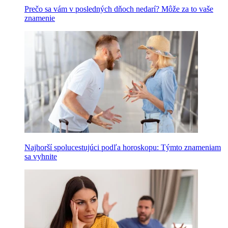
Prečo sa vám v posledných dňoch nedarí? Môže za to vaše
znamenie
Najhorší spolucestujúci podľa horoskopu: Týmto znameniam
sa vyhnite