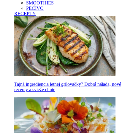
SMOOTHIES
PEČIVO
RECEPTY
Tajná ingrediencia letnej grilovačky? Dobrá nálada, nové
recepty a svieže chute