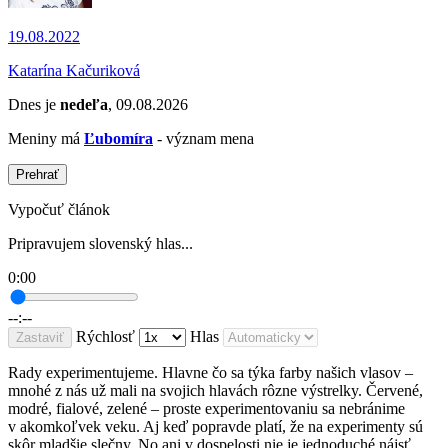
19.08.2022
Katarína Kačuriková
Dnes je
nedeľa
, 09.08.2026
Meniny má
Ľubomíra
- význam mena
Prehrať
Vypočuť článok
Pripravujem slovenský hlas...
0:00
--:--
Rýchlosť
Hlas
Zastaviť
Rady experimentujeme. Hlavne čo sa týka farby našich vlasov –
mnohé z nás už mali na svojich hlavách rôzne výstrelky. Červené,
modré, fialové, zelené – proste experimentovaniu sa nebránime
v akomkoľvek veku. Aj keď popravde platí, že na experimenty sú
skôr mladšie slečny. No ani v dospelosti nie je jednoduché nájsť