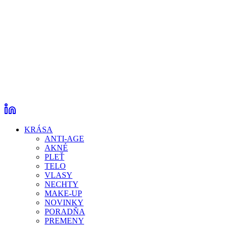
KRÁSA
ANTI-AGE
AKNÉ
PLEŤ
TELO
VLASY
NECHTY
MAKE-UP
NOVINKY
PORADŇA
PREMENY