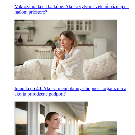
Mikrozáhrada na balkóne: Ako si vytvoriť zelenú oázu aj na
malom priestore?
Imunita po 40: Ako sa mení obranyschopnosť organizmu a
ako ju prirodzene podporiť