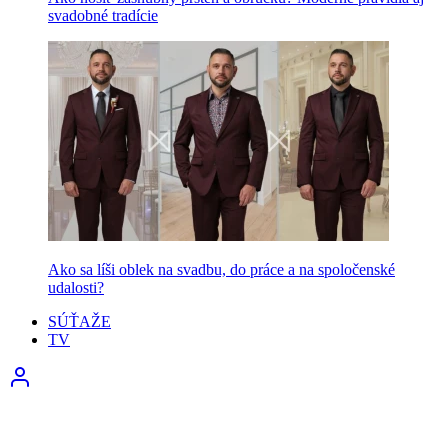
svadobné tradície
Ako sa líši oblek na svadbu, do práce a na spoločenské
udalosti?
SÚŤAŽE
TV