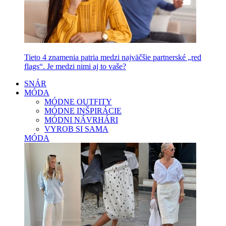
Tieto 4 znamenia patria medzi najväčšie partnerské „red
flags“. Je medzi nimi aj to vaše?
SNÁR
MÓDA
MÓDNE OUTFITY
MÓDNE INŠPIRÁCIE
MÓDNI NÁVRHÁRI
VYROB SI SAMA
MÓDA