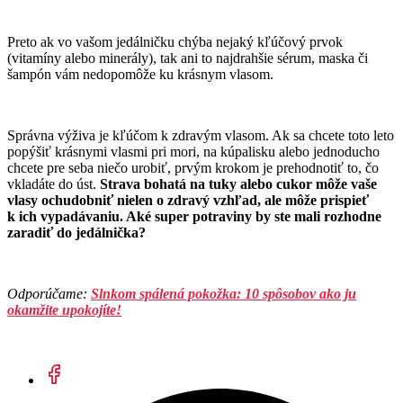
Preto ak vo vašom jedálničku chýba nejaký kľúčový prvok
(vitamíny alebo minerály), tak ani to najdrahšie sérum, maska či
šampón vám nedopomôže ku krásnym vlasom.
Správna výživa je kľúčom k zdravým vlasom. Ak sa chcete toto leto
popýšiť krásnymi vlasmi pri mori, na kúpalisku alebo jednoducho
chcete pre seba niečo urobiť, prvým krokom je prehodnotiť to, čo
vkladáte do úst.
Strava bohatá na tuky alebo cukor môže vaše
vlasy ochudobniť nielen o zdravý vzhľad, ale môže prispieť
k ich vypadávaniu. Aké super potraviny by ste mali rozhodne
zaradiť do jedálnička?
Odporúčame:
Slnkom spálená pokožka: 10 spôsobov ako ju
okamžite upokojíte!