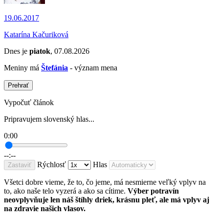
19.06.2017
Katarína Kačuriková
Dnes je
piatok
, 07.08.2026
Meniny má
Štefánia
- význam mena
Prehrať
Vypočuť článok
Pripravujem slovenský hlas...
0:00
--:--
Rýchlosť
Hlas
Zastaviť
Všetci dobre vieme, že to, čo jeme, má nesmierne veľký vplyv na
to, ako naše telo vyzerá a ako sa cítime.
Výber potravín
neovplyvňuje len náš štíhly driek, krásnu pleť, ale má vplyv aj
na zdravie našich vlasov.