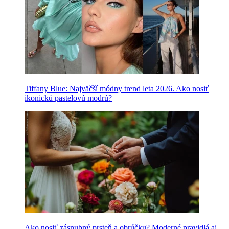
Tiffany Blue: Najväčší módny trend leta 2026. Ako nosiť
ikonickú pastelovú modrú?
Ako nosiť zásnubný prsteň a obrúčku? Moderné pravidlá aj