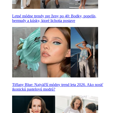
Letné módne trendy pre ženy po 40: Bodky, popelín,
bermudy a kúsky, ktoré lichotia postave
Tiffany Blue: Najväčší módny trend leta 2026. Ako nosiť
ikonickú pastelovú modrú?