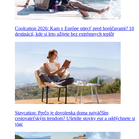
Coolcation 2026: Kam v Európe utiecť pred horúčavami? 10
destinácií, kde si leto užijete bez extrémnych teplôt
Staycation: Prečo je dovolenka doma najväčším
cestovateľským trendom? Ušetríte stovky eur a oddýchnete si
viac