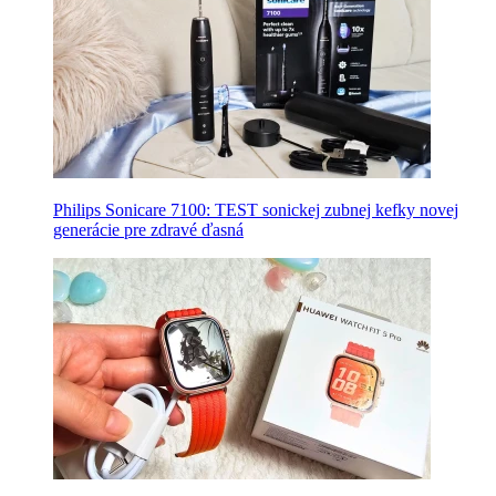
Philips Sonicare 7100: TEST sonickej zubnej kefky novej
generácie pre zdravé ďasná