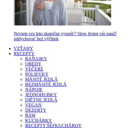
Neviete cez leto skutočne vypnúť? Slow living vás naučí
oddychovať bez výčitiek
VZŤAHY
RECEPTY
RAŇAJKY
OBEDY
VEČERE
POLIEVKY
MÄSITÉ JEDLÁ
BEZMÄSITÉ JEDLÁ
NÁPOJE
JEDNOHUBKY
DIÉTNE JEDLÁ
VEGAN
DEZERTY
RAW
KUCHÁRKY
RECEPTY ŠÉFKUCHÁROV