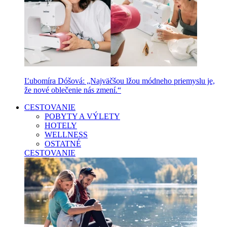
Ľubomíra Dóšová: „Najväčšou lžou módneho priemyslu je,
že nové oblečenie nás zmení.“
CESTOVANIE
POBYTY A VÝLETY
HOTELY
WELLNESS
OSTATNÉ
CESTOVANIE