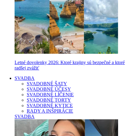
Letné dovolenky 2026: Ktoré krajiny sú bezpečné a ktoré
radšej zvážiť
SVADBA
SVADOBNÉ ŠATY
SVADOBNÉ ÚČESY
SVADOBNÉ LÍČENIE
SVADOBNÉ TORTY
SVADOBNÉ KYTICE
RADY A INŠPIRÁCIE
SVADBA