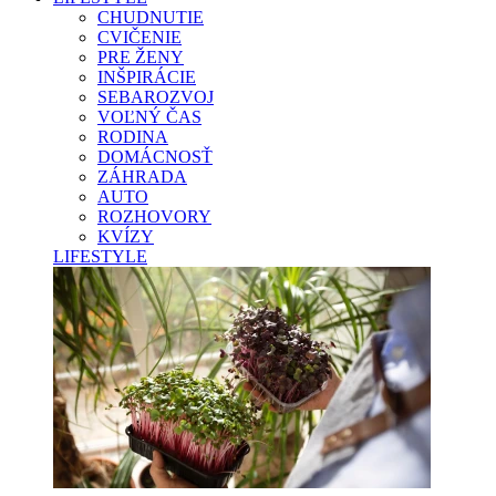
CHUDNUTIE
CVIČENIE
PRE ŽENY
INŠPIRÁCIE
SEBAROZVOJ
VOĽNÝ ČAS
RODINA
DOMÁCNOSŤ
ZÁHRADA
AUTO
ROZHOVORY
KVÍZY
LIFESTYLE