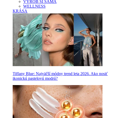
VYROB SI SAMA
WELLNESS
KRÁSA
Tiffany Blue: Najväčší módny trend leta 2026. Ako nosiť
ikonickú pastelovú modrú?