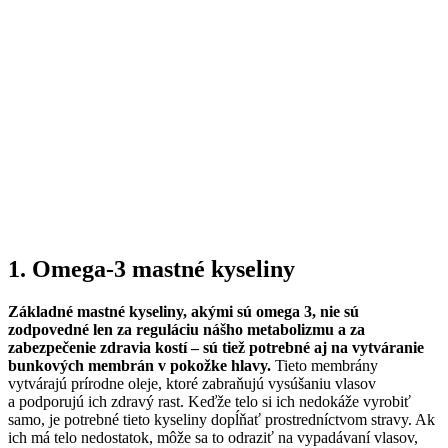
1. Omega-3 mastné kyseliny
Základné mastné kyseliny, akými sú omega 3, nie sú
zodpovedné len za reguláciu nášho metabolizmu a za
zabezpečenie zdravia kostí – sú tiež potrebné aj na vytváranie
bunkových membrán v pokožke hlavy.
Tieto membrány
vytvárajú prírodne oleje, ktoré zabraňujú vysúšaniu vlasov
a podporujú ich zdravý rast. Keďže telo si ich nedokáže vyrobiť
samo, je potrebné tieto kyseliny dopĺňať prostredníctvom stravy. Ak
ich má telo nedostatok, môže sa to odraziť na vypadávaní vlasov,