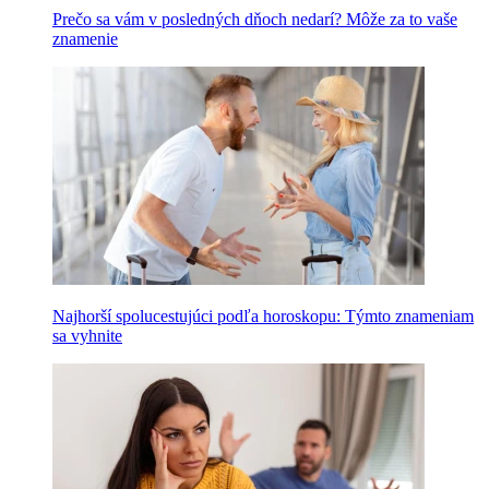
Prečo sa vám v posledných dňoch nedarí? Môže za to vaše
znamenie
Najhorší spolucestujúci podľa horoskopu: Týmto znameniam
sa vyhnite