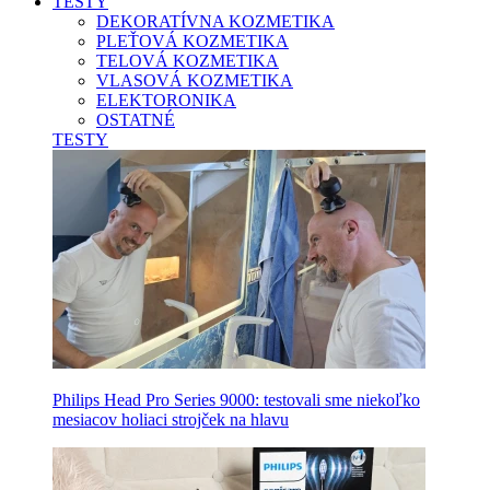
TESTY
DEKORATÍVNA KOZMETIKA
PLEŤOVÁ KOZMETIKA
TELOVÁ KOZMETIKA
VLASOVÁ KOZMETIKA
ELEKTORONIKA
OSTATNÉ
TESTY
Philips Head Pro Series 9000: testovali sme niekoľko
mesiacov holiaci strojček na hlavu