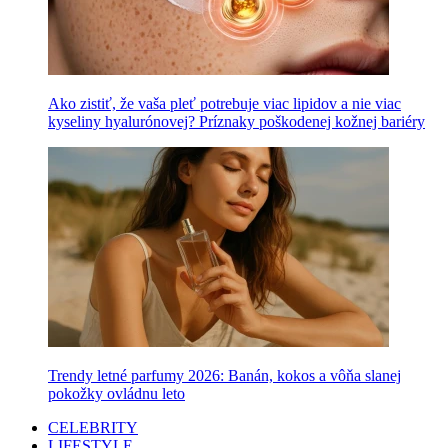
Ako zistiť, že vaša pleť potrebuje viac lipidov a nie viac
kyseliny hyalurónovej? Príznaky poškodenej kožnej bariéry
Trendy letné parfumy 2026: Banán, kokos a vôňa slanej
pokožky ovládnu leto
CELEBRITY
LIFESTYLE