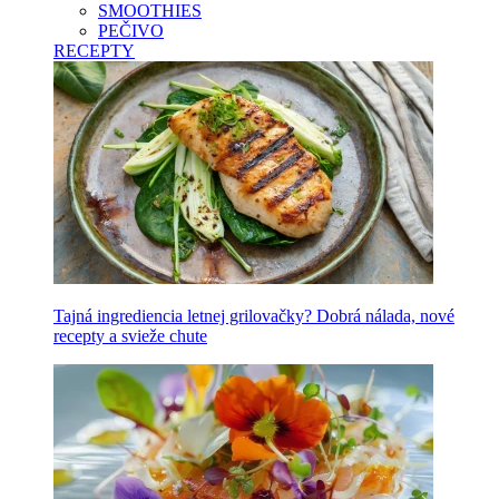
SMOOTHIES
PEČIVO
RECEPTY
Tajná ingrediencia letnej grilovačky? Dobrá nálada, nové
recepty a svieže chute