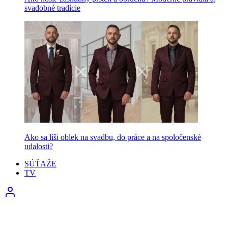
svadobné tradície
Ako sa líši oblek na svadbu, do práce a na spoločenské
udalosti?
SÚŤAŽE
TV