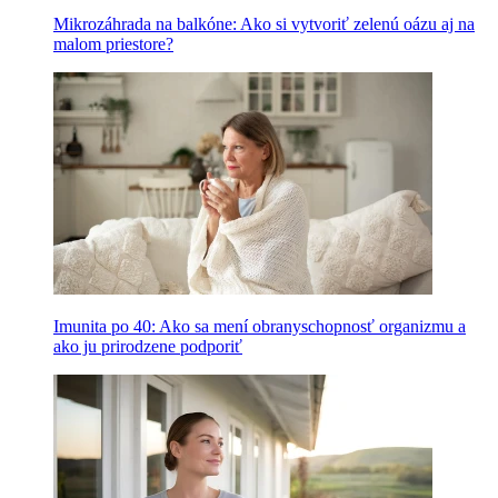
Mikrozáhrada na balkóne: Ako si vytvoriť zelenú oázu aj na
malom priestore?
Imunita po 40: Ako sa mení obranyschopnosť organizmu a
ako ju prirodzene podporiť