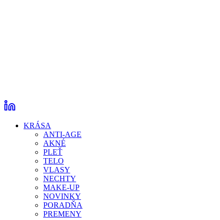
KRÁSA
ANTI-AGE
AKNÉ
PLEŤ
TELO
VLASY
NECHTY
MAKE-UP
NOVINKY
PORADŇA
PREMENY