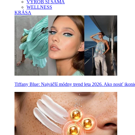
VYROB SI SAMA
WELLNESS
KRÁSA
Tiffany Blue: Najväčší módny trend leta 2026. Ako nosiť ikon