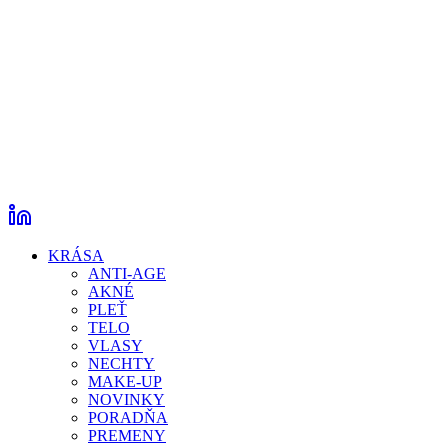
KRÁSA
ANTI-AGE
AKNÉ
PLEŤ
TELO
VLASY
NECHTY
MAKE-UP
NOVINKY
PORADŇA
PREMENY