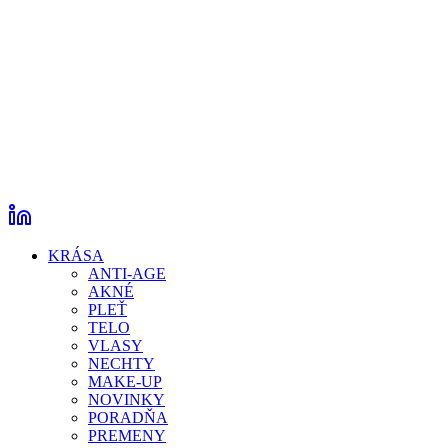
KRÁSA
ANTI-AGE
AKNÉ
PLEŤ
TELO
VLASY
NECHTY
MAKE-UP
NOVINKY
PORADŇA
PREMENY