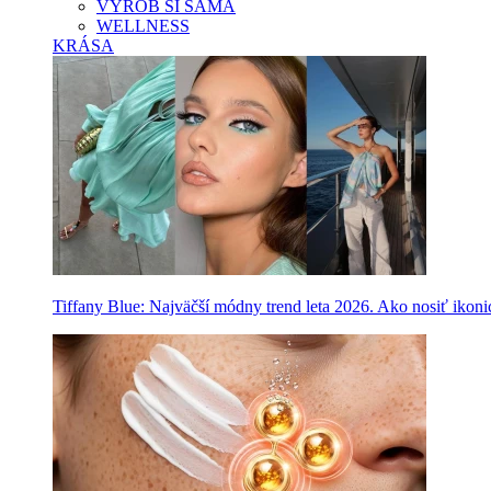
VYROB SI SAMA
WELLNESS
KRÁSA
Tiffany Blue: Najväčší módny trend leta 2026. Ako nosiť ikon