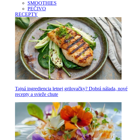
SMOOTHIES
PEČIVO
RECEPTY
Tajná ingrediencia letnej grilovačky? Dobrá nálada, nové
recepty a svieže chute