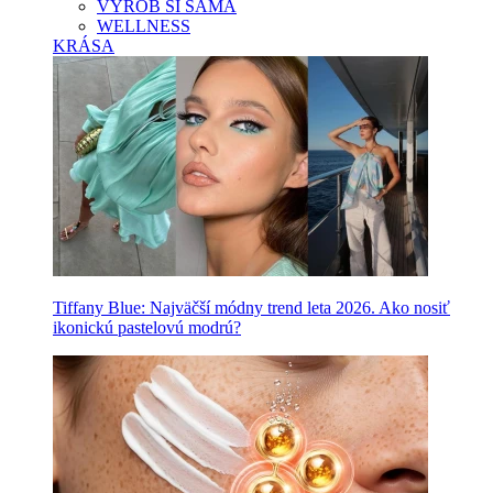
VYROB SI SAMA
WELLNESS
KRÁSA
Tiffany Blue: Najväčší módny trend leta 2026. Ako nosiť
ikonickú pastelovú modrú?