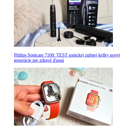
Philips Sonicare 7100: TEST sonickej zubnej kefky novej
generácie pre zdravé ďasná