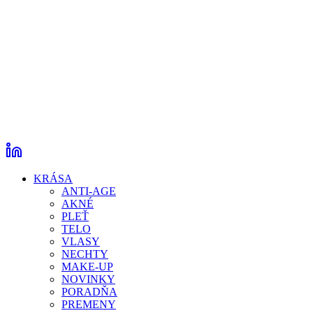
KRÁSA
ANTI-AGE
AKNÉ
PLEŤ
TELO
VLASY
NECHTY
MAKE-UP
NOVINKY
PORADŇA
PREMENY