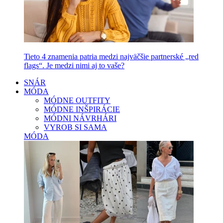
Tieto 4 znamenia patria medzi najväčšie partnerské „red
flags“. Je medzi nimi aj to vaše?
SNÁR
MÓDA
MÓDNE OUTFITY
MÓDNE INŠPIRÁCIE
MÓDNI NÁVRHÁRI
VYROB SI SAMA
MÓDA