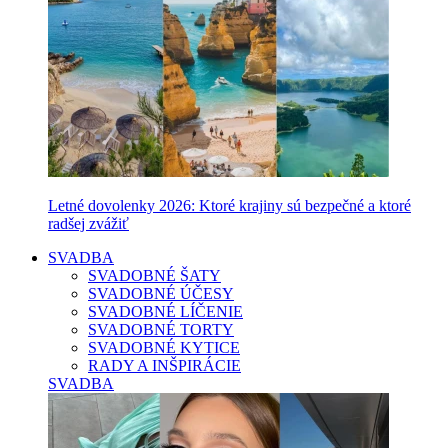
Letné dovolenky 2026: Ktoré krajiny sú bezpečné a ktoré
radšej zvážiť
SVADBA
SVADOBNÉ ŠATY
SVADOBNÉ ÚČESY
SVADOBNÉ LÍČENIE
SVADOBNÉ TORTY
SVADOBNÉ KYTICE
RADY A INŠPIRÁCIE
SVADBA