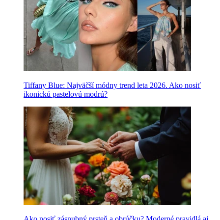
Tiffany Blue: Najväčší módny trend leta 2026. Ako nosiť
ikonickú pastelovú modrú?
Ako nosiť zásnubný prsteň a obrúčku? Moderné pravidlá aj