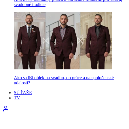
svadobné tradície
Ako sa líši oblek na svadbu, do práce a na spoločenské
udalosti?
SÚŤAŽE
TV