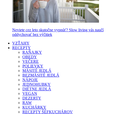
Neviete cez leto skutočne vypnúť? Slow living vás naučí
oddychovať bez výčitiek
VZŤAHY
RECEPTY
RAŇAJKY
OBEDY
VEČERE
POLIEVKY
MÄSITÉ JEDLÁ
BEZMÄSITÉ JEDLÁ
NÁPOJE
JEDNOHUBKY
DIÉTNE JEDLÁ
VEGAN
DEZERTY
RAW
KUCHÁRKY
RECEPTY ŠÉFKUCHÁROV