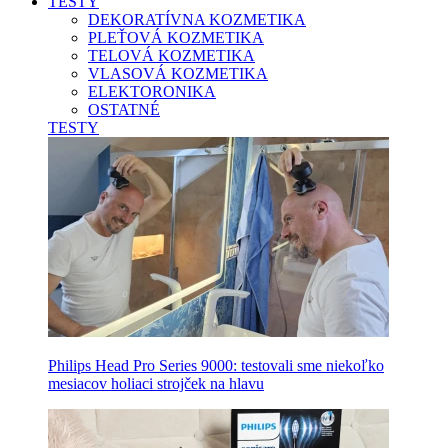
TESTY
DEKORATÍVNA KOZMETIKA
PLEŤOVÁ KOZMETIKA
TELOVÁ KOZMETIKA
VLASOVÁ KOZMETIKA
ELEKTORONIKA
OSTATNÉ
TESTY
Philips Head Pro Series 9000: testovali sme niekoľko
mesiacov holiaci strojček na hlavu