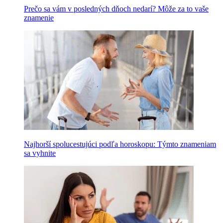
Prečo sa vám v posledných dňoch nedarí? Môže za to vaše
znamenie
Najhorší spolucestujúci podľa horoskopu: Týmto znameniam
sa vyhnite