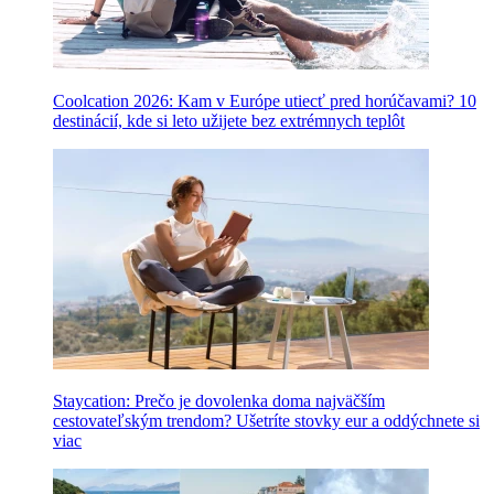
Coolcation 2026: Kam v Európe utiecť pred horúčavami? 10
destinácií, kde si leto užijete bez extrémnych teplôt
Staycation: Prečo je dovolenka doma najväčším
cestovateľským trendom? Ušetríte stovky eur a oddýchnete si
viac