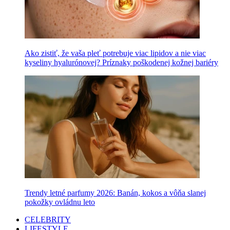
Ako zistiť, že vaša pleť potrebuje viac lipidov a nie viac
kyseliny hyalurónovej? Príznaky poškodenej kožnej bariéry
Trendy letné parfumy 2026: Banán, kokos a vôňa slanej
pokožky ovládnu leto
CELEBRITY
LIFESTYLE