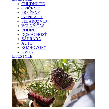
CHUDNUTIE
CVIČENIE
PRE ŽENY
INŠPIRÁCIE
SEBAROZVOJ
VOĽNÝ ČAS
RODINA
DOMÁCNOSŤ
ZÁHRADA
AUTO
ROZHOVORY
KVÍZY
LIFESTYLE