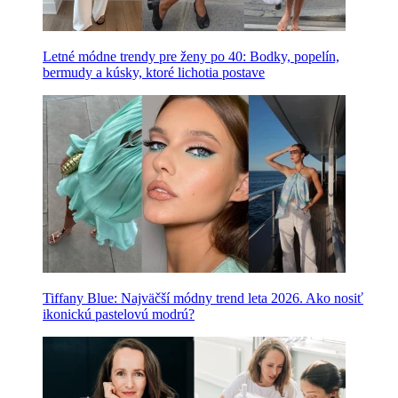
Letné módne trendy pre ženy po 40: Bodky, popelín,
bermudy a kúsky, ktoré lichotia postave
Tiffany Blue: Najväčší módny trend leta 2026. Ako nosiť
ikonickú pastelovú modrú?