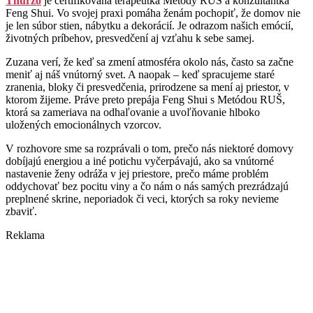
Thurzo
je certifikovaná terapeutka Metódy RUŠ a konzultantka
Feng Shui. Vo svojej praxi pomáha ženám pochopiť, že domov nie
je len súbor stien, nábytku a dekorácií. Je odrazom našich emócií,
životných príbehov, presvedčení aj vzťahu k sebe samej.
Zuzana verí, že keď sa zmení atmosféra okolo nás, často sa začne
meniť aj náš vnútorný svet. A naopak – keď spracujeme staré
zranenia, bloky či presvedčenia, prirodzene sa mení aj priestor, v
ktorom žijeme. Práve preto prepája Feng Shui s Metódou RUŠ,
ktorá sa zameriava na odhaľovanie a uvoľňovanie hlboko
uložených emocionálnych vzorcov.
V rozhovore sme sa rozprávali o tom, prečo nás niektoré domovy
dobíjajú energiou a iné potichu vyčerpávajú, ako sa vnútorné
nastavenie ženy odráža v jej priestore, prečo máme problém
oddychovať bez pocitu viny a čo nám o nás samých prezrádzajú
preplnené skrine, neporiadok či veci, ktorých sa roky nevieme
zbaviť.
Reklama