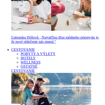
Ľubomíra Dóšová: „Najväčšou lžou módneho priemyslu je,
že nové oblečenie nás zmení.“
CESTOVANIE
POBYTY A VÝLETY
HOTELY
WELLNESS
OSTATNÉ
CESTOVANIE