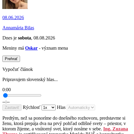
08.06.2026
Annamária Bilas
Dnes je
sobota
, 08.08.2026
Meniny má
Oskar
- význam mena
Prehrať
Vypočuť článok
Pripravujem slovenský hlas...
0:00
--:--
Rýchlosť
Hlas
Zastaviť
Predtým, než sa ponoríme do dnešného rozhovoru, predstavme si
ženu, ktorá prepája dva na prvý pohľad odlišné svety – priestor, v
ktorom žijeme, a vnútorný svet, ktorý nosíme v sebe.
Ing. Zuzana