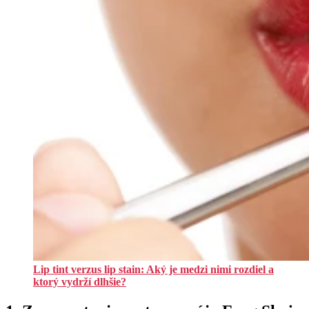
Lip tint verzus lip stain: Aký je medzi nimi rozdiel a
ktorý vydrží dlhšie?