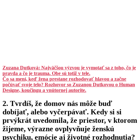
Zuzana Dutková: Najväčšou výzvou je vymotať sa z toho, čo je
pravda a čo je trauma. Obe sú totiž v tele.
Čo sa mení, keď žena prestane rozhodovať hlavou a začne
počúvať svoje telo? Rozhovor so Zuzanou Dutkovou o Human
Designe, koučingu a vnútornej autorite.
2. Tvrdíš, že domov nás môže buď
dobíjať, alebo vyčerpávať. Kedy si si
prvýkrát uvedomila, že priestor, v ktorom
žijeme, výrazne ovplyvňuje ženskú
psychiku, emócie aj životné rozhodnutia?