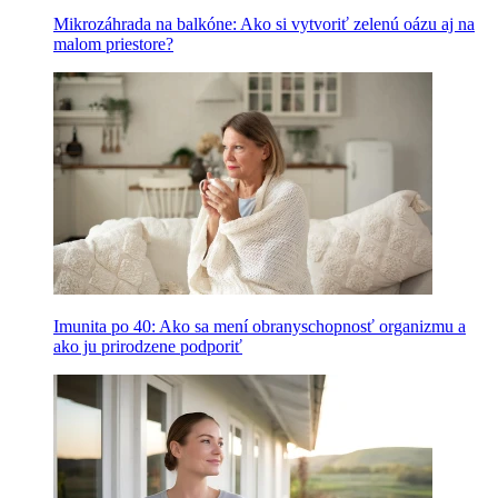
Mikrozáhrada na balkóne: Ako si vytvoriť zelenú oázu aj na
malom priestore?
Imunita po 40: Ako sa mení obranyschopnosť organizmu a
ako ju prirodzene podporiť