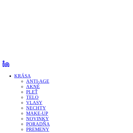
KRÁSA
ANTI-AGE
AKNÉ
PLEŤ
TELO
VLASY
NECHTY
MAKE-UP
NOVINKY
PORADŇA
PREMENY