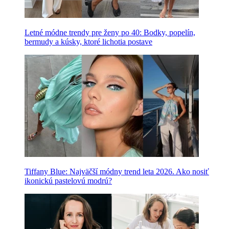
Letné módne trendy pre ženy po 40: Bodky, popelín,
bermudy a kúsky, ktoré lichotia postave
Tiffany Blue: Najväčší módny trend leta 2026. Ako nosiť
ikonickú pastelovú modrú?