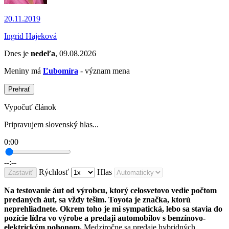
20.11.2019
Ingrid Hajeková
Dnes je
nedeľa
, 09.08.2026
Meniny má
Ľubomíra
- význam mena
Prehrať
Vypočuť článok
Pripravujem slovenský hlas...
0:00
--:--
Rýchlosť
Hlas
Zastaviť
Na testovanie áut od výrobcu, ktorý celosvetovo vedie počtom
predaných áut, sa vždy teším. Toyota je značka, ktorú
neprehliadnete. Okrem toho je mi sympatická, lebo sa stavia do
pozície lídra vo výrobe a predaji automobilov s benzínovo-
elektrickým pohonom.
Medziročne sa predaje hybridných