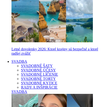
Letné dovolenky 2026: Ktoré krajiny sú bezpečné a ktoré
radšej zvážiť
SVADBA
SVADOBNÉ ŠATY
SVADOBNÉ ÚČESY
SVADOBNÉ LÍČENIE
SVADOBNÉ TORTY
SVADOBNÉ KYTICE
RADY A INŠPIRÁCIE
SVADBA