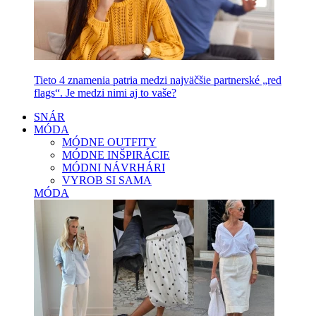
Tieto 4 znamenia patria medzi najväčšie partnerské „red
flags“. Je medzi nimi aj to vaše?
SNÁR
MÓDA
MÓDNE OUTFITY
MÓDNE INŠPIRÁCIE
MÓDNI NÁVRHÁRI
VYROB SI SAMA
MÓDA