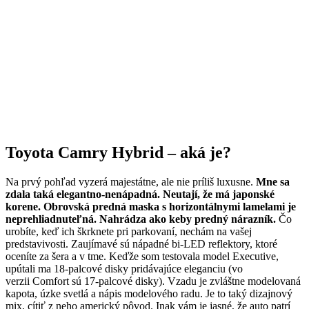
Toyota Camry Hybrid – aká je?
Na prvý pohľad vyzerá majestátne, ale nie príliš luxusne.
Mne sa
zdala taká elegantno-nenápadná. Neutají, že má japonské
korene. Obrovská predná maska s horizontálnymi lamelami je
neprehliadnuteľná. Nahrádza ako keby predný nárazník.
Čo
urobíte, keď ich škrknete pri parkovaní, nechám na vašej
predstavivosti. Zaujímavé sú nápadné bi-LED reflektory, ktoré
oceníte za šera a v tme. Keďže som testovala model Executive,
upútali ma 18-palcové disky pridávajúce eleganciu (vo
verzii Comfort sú 17-palcové disky). Vzadu je zvláštne modelovaná
kapota, úzke svetlá a nápis modelového radu. Je to taký dizajnový
mix, cítiť z neho americký pôvod. Inak vám je jasné, že auto patrí