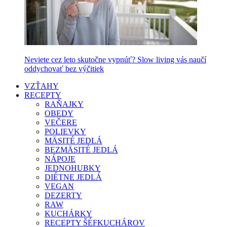
Neviete cez leto skutočne vypnúť? Slow living vás naučí
oddychovať bez výčitiek
VZŤAHY
RECEPTY
RAŇAJKY
OBEDY
VEČERE
POLIEVKY
MÄSITÉ JEDLÁ
BEZMÄSITÉ JEDLÁ
NÁPOJE
JEDNOHUBKY
DIÉTNE JEDLÁ
VEGAN
DEZERTY
RAW
KUCHÁRKY
RECEPTY ŠÉFKUCHÁROV