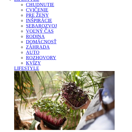
CHUDNUTIE
CVIČENIE
PRE ŽENY
INŠPIRÁCIE
SEBAROZVOJ
VOĽNÝ ČAS
RODINA
DOMÁCNOSŤ
ZÁHRADA
AUTO
ROZHOVORY
KVÍZY
LIFESTYLE