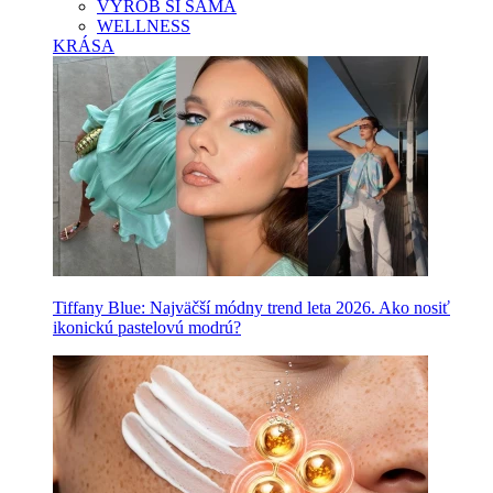
VYROB SI SAMA
WELLNESS
KRÁSA
Tiffany Blue: Najväčší módny trend leta 2026. Ako nosiť
ikonickú pastelovú modrú?