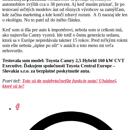
automobilov zvýšili cca o 38 percent. Aj keď musím priznať, že po
testovaní určitých modelov áut od rôznych výrobcov sa zamýšľam,
kde začína marketing a kde končí zdravý rozum. A či naozaj ide len
o ekológiu. No to patrí už do iného článku.
Keď som si išla pre auto k importérovi, nebola som si celkom istá,
ako najnovšia Camry vyzerá. Ide totiž o ôsmu generáciu sedanu,
ktorá sa v Európe nepredávala takmer 15 rokov. Pred toľkými rokmi
som ešte nebola „úplne po uši“ v autách a toto meno mi veľa
nehovorilo.
Testovala som model: Toyota Camry 2,5 Hybrid 160 kW CVT
Executive. Ďakujem spoločnosti Toyota Central Europe –
Slovakia s.r.o. za bezplatné poskytnutie auta.
Pozri tiež:
Toto sú tie najzbytočnejšie funkcie auta! Uhádneš,
ktoré sú to?