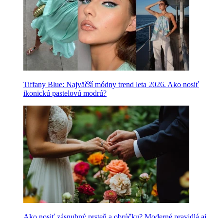
Tiffany Blue: Najväčší módny trend leta 2026. Ako nosiť
ikonickú pastelovú modrú?
Ako nosiť zásnubný prsteň a obrúčku? Moderné pravidlá aj