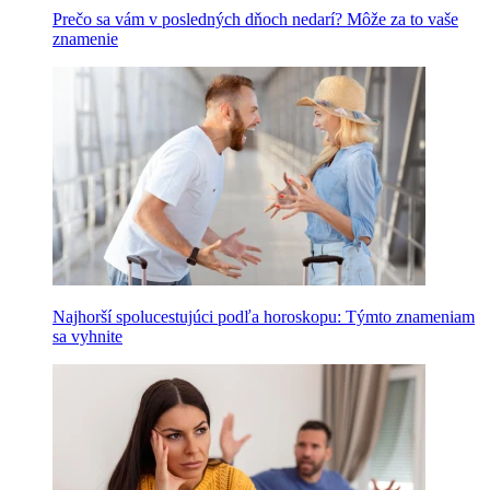
Prečo sa vám v posledných dňoch nedarí? Môže za to vaše
znamenie
Najhorší spolucestujúci podľa horoskopu: Týmto znameniam
sa vyhnite