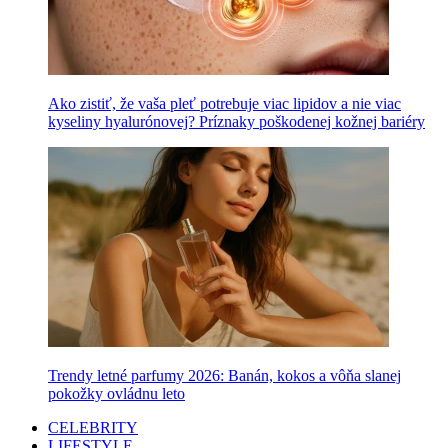
Ako zistiť, že vaša pleť potrebuje viac lipidov a nie viac
kyseliny hyalurónovej? Príznaky poškodenej kožnej bariéry
Trendy letné parfumy 2026: Banán, kokos a vôňa slanej
pokožky ovládnu leto
CELEBRITY
LIFESTYLE