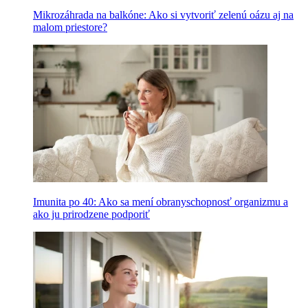
Mikrozáhrada na balkóne: Ako si vytvoriť zelenú oázu aj na
malom priestore?
Imunita po 40: Ako sa mení obranyschopnosť organizmu a
ako ju prirodzene podporiť