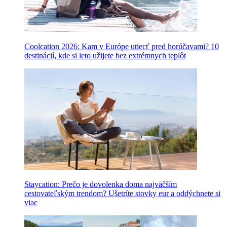
Coolcation 2026: Kam v Európe utiecť pred horúčavami? 10
destinácií, kde si leto užijete bez extrémnych teplôt
Staycation: Prečo je dovolenka doma najväčším
cestovateľským trendom? Ušetríte stovky eur a oddýchnete si
viac