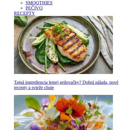
SMOOTHIES
PEČIVO
RECEPTY
Tajná ingrediencia letnej grilovačky? Dobrá nálada, nové
recepty a svieže chute