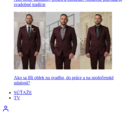
svadobné tradície
Ako sa líši oblek na svadbu, do práce a na spoločenské
udalosti?
SÚŤAŽE
TV