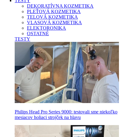
TESTY
DEKORATÍVNA KOZMETIKA
PLEŤOVÁ KOZMETIKA
TELOVÁ KOZMETIKA
VLASOVÁ KOZMETIKA
ELEKTORONIKA
OSTATNÉ
TESTY
Philips Head Pro Series 9000: testovali sme niekoľko
mesiacov holiaci strojček na hlavu