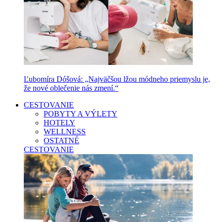
Ľubomíra Dóšová: „Najväčšou lžou módneho priemyslu je,
že nové oblečenie nás zmení.“
CESTOVANIE
POBYTY A VÝLETY
HOTELY
WELLNESS
OSTATNÉ
CESTOVANIE