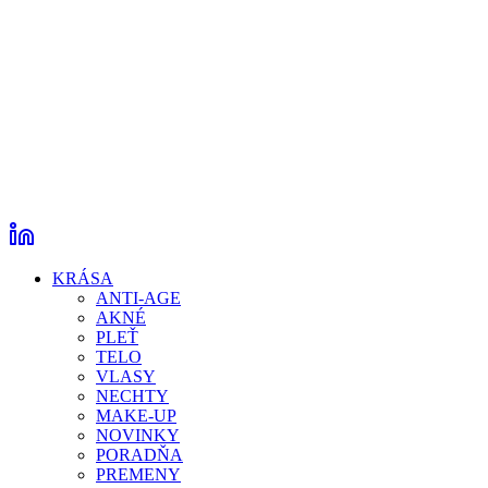
KRÁSA
ANTI-AGE
AKNÉ
PLEŤ
TELO
VLASY
NECHTY
MAKE-UP
NOVINKY
PORADŇA
PREMENY