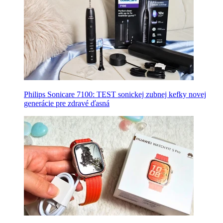
Philips Sonicare 7100: TEST sonickej zubnej kefky novej
generácie pre zdravé ďasná