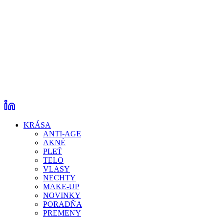
KRÁSA
ANTI-AGE
AKNÉ
PLEŤ
TELO
VLASY
NECHTY
MAKE-UP
NOVINKY
PORADŇA
PREMENY