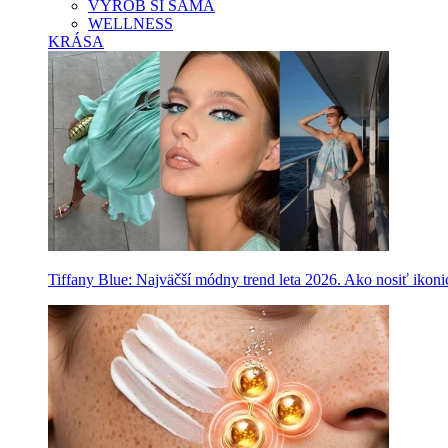
VYROB SI SAMA
WELLNESS
KRÁSA
Tiffany Blue: Najväčší módny trend leta 2026. Ako nosiť ikon